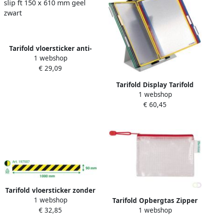
Tarifold vloersticker anti-
1 webshop
slip ft 150 x 610 mm geel
€ 29,09
zwart
Tarifold Display Tarifold
1 webshop
bureauset ft A4 10
€ 60,45
insteektassen in
geassorteerde kleuren 5
ruiterstroken van 50 mm
grijs
Tarifold vloersticker zonder
1 webshop
Tarifold Opbergtas Zipper
tekst ft 90 x 1000 mm geel
1 webshop
€ 32,85
met rits 160x110mm PVC
zwart