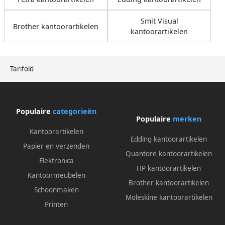
Smit Visual
Brother kantoorartikelen
kantoorartikelen
Tarifold
Populaire
categorieën
Populaire
merken
Kantoorartikelen
Edding kantoorartikelen
Papier en verzenden
Quantore kantoorartikelen
Elektronica
HP kantoorartikelen
Kantoormeubelen
Brother kantoorartikelen
Schoonmaken
Moleskine kantoorartikelen
Printen