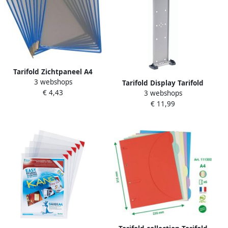
Tarifold Zichtpaneel A4
3 webshops
verticaal blauw 10 stuks
Tarifold Display Tarifold
€ 4,43
3 webshops
leeg metalen wandelement
€ 11,99
basismodel met pluggen
(leeg)