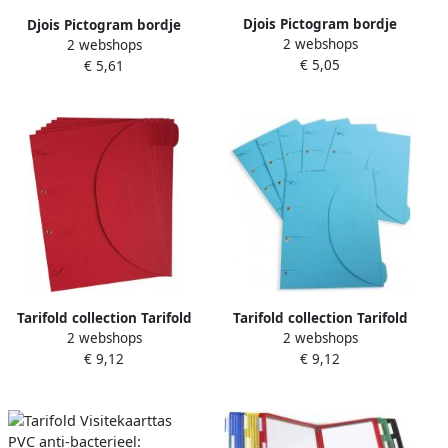
Djois Pictogram bordje
Djois Pictogram bordje
2 webshops
Geen drinkwater Ã 100 mm
2 webshops
Brandblusser 150 x 150 mm
€ 5,05
Rood
€ 5,61
Rood
Tarifold collection Tarifold
Tarifold collection Tarifold
2 webshops
2 webshops
smartfolder geperforeerde
smartfolder geperforeerde
€ 9,12
€ 9,12
showtas ft A4 pak van 6
showtas ft A4 pak van 6
stuks rood
stuks blauw