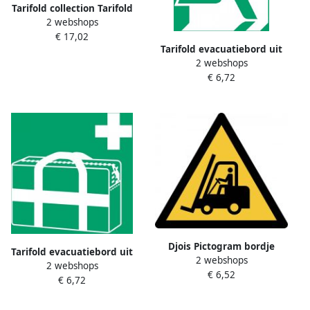
Tarifold collection Tarifold
2 webshops
set met antimicrobiële hoes
€ 17,02
+ Color Dream Chequebook
Tarifold evacuatiebord uit
enveloptas voor
2 webshops
PP nooduitgang rechts ft 20
mondmaskers pak van 6
€ 6,72
x 20 cm
sets
Djois Pictogram bordje
Tarifold evacuatiebord uit
2 webshops
Waarschuwing:
2 webshops
PP EHBO koffer ft 20 x 20
€ 6,52
transportvoertuigen
€ 6,72
cm
200x176mm geel