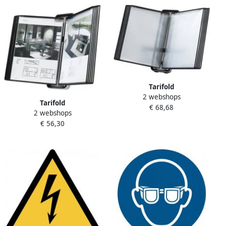
Tarifold
2 webshops
Zichtpanelensysteem
Tarifold
€ 68,68
bureau VEO PP A4 met 10-
2 webshops
Zichtpanelensysteem wand
tassen zwart
€ 56,30
VEO PP A4 met 10-tassen
zwart