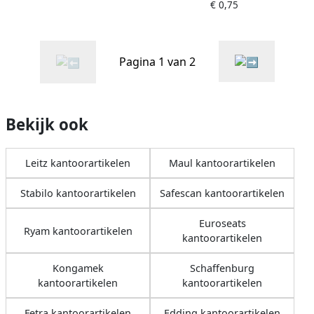
€ 0,75
rood
Pagina 1 van 2
Bekijk ook
Leitz kantoorartikelen
Maul kantoorartikelen
Stabilo kantoorartikelen
Safescan kantoorartikelen
Euroseats
Ryam kantoorartikelen
kantoorartikelen
Kongamek
Schaffenburg
kantoorartikelen
kantoorartikelen
Fetra kantoorartikelen
Edding kantoorartikelen