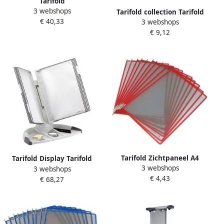
Tarifold
3 webshops
Zichtpanelensysteem wand
Tarifold collection Tarifold
€ 40,33
metaal A4 met 10-tassen
3 webshops
smartfolder geperforeerde
assorti
€ 9,12
showtas ft A4 pak van 6
stuks beige
Tarifold Zichtpaneel A4
Tarifold Display Tarifold
3 webshops
verticaal rood 10 stuks
3 webshops
bureaustandaard design
€ 4,43
€ 68,27
basisset: grijs