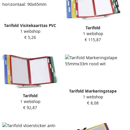
Tarifold Visitekaarttas PVC
Tarifold
1 webshop
anti-bacterieel: horizontaal:
1 webshop
Zichtpanelensysteem
€ 5,26
90x65mm
€ 115,87
bureau metaal A4 met 30-
tassen assorti
Tarifold Markeringstape
Tarifold
1 webshop
55mmx33m rood wit
1 webshop
Zichtpanelensysteem
€ 8,08
€ 92,87
bureau metaal A4 met 20-
tassen assorti