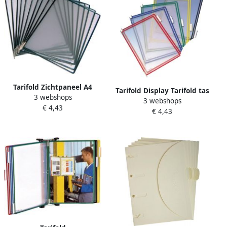
Tarifold Zichtpaneel A4
Tarifold Display Tarifold tas
3 webshops
verticaal zwart 10 stuks
3 webshops
t-display geassorteerde
€ 4,43
€ 4,43
kleuren