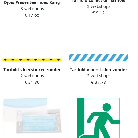
Tarifold collection Tarifold
Djois Presenteerhoes Kang
3 webshops
smartfolder geperforeerde
3 webshops
easy clic A4
€ 9,12
showtas geassorteerde
€ 17,65
herpositioneerbaar
kleuren pak van 6 stuks
zelfklevend 5 stuks
Tarifold vloersticker zonder
Tarifold vloersticker zonder
2 webshops
2 webshops
tekst ft 50 x 1000 mm geel
tekst ft 90 x 1000 mm wit
€ 31,80
€ 37,78
met zwarte pijlen
blauw