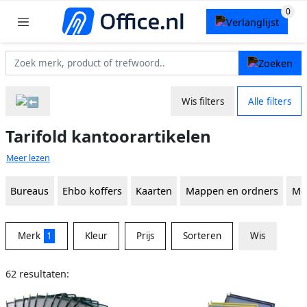
Wis filters
Alle filters
Tarifold kantoorartikelen
Meer lezen
Bureaus
Ehbo koffers
Kaarten
Mappen en ordners
Mo
Merk
1
Kleur
Prijs
Sorteren
Wis
62 resultaten: