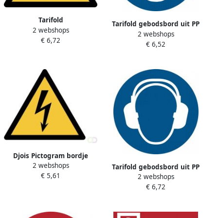
Tarifold
Tarifold gebodsbord uit PP
2 webshops
waarschuwingsbord uit PP
2 webshops
oogbescherming verplicht
€ 6,72
gevaarlijke elektrische
€ 6,52
diameter 20 cm
spanning ft 20 x 17 6 cm
Djois Pictogram bordje
2 webshops
Waarschuwing: elektrische
Tarifold gebodsbord uit PP
€ 5,61
spanning 150x133mm Geel
2 webshops
gehoorbescherming
€ 6,72
verplicht diameter 20 cm