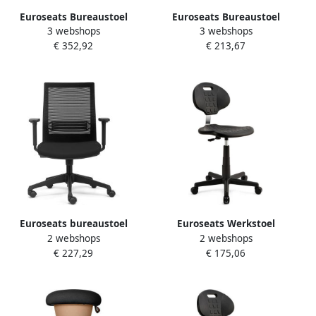
Euroseats Bureaustoel
Euroseats Bureaustoel
3 webshops
3 webshops
Curve kunststof
Canillo netgespannen rug
€ 352,92
€ 213,67
voetenkruis zwart
zwart
Euroseats bureaustoel
Euroseats Werkstoel
2 webshops
2 webshops
Evora
Tarente Medium zwart
€ 227,29
€ 175,06