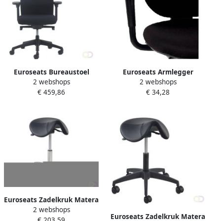
Euroseats Bureaustoel
Euroseats Armlegger
2 webshops
2 webshops
Excellent zwart
Brussel verstelbaar 006 2
€ 459,86
€ 34,28
stuks
Euroseats Zadelkruk Matera
2 webshops
medium aluminium
Euroseats Zadelkruk Matera
€ 203,59
voetenkruis hoogte 54-