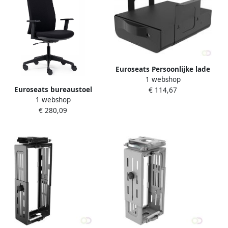
Euroseats Persoonlijke lade
1 webshop
369x292x189mm zwart
Euroseats bureaustoel
€ 114,67
1 webshop
Canillo stoffen rug
€ 280,09