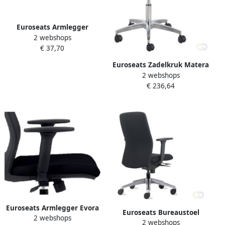
Euroseats Armlegger
2 webshops
Canillo 010 verstelbaar set
€ 37,70
van 2 stuks
Euroseats Zadelkruk Matera
2 webshops
large aluminium
€ 236,64
voetenkruis hoogte 65-90
5cm
Euroseats Armlegger Evora
Euroseats Bureaustoel
2 webshops
verstelbaar zwart set van 2
2 webshops
Milano synchroom zwart