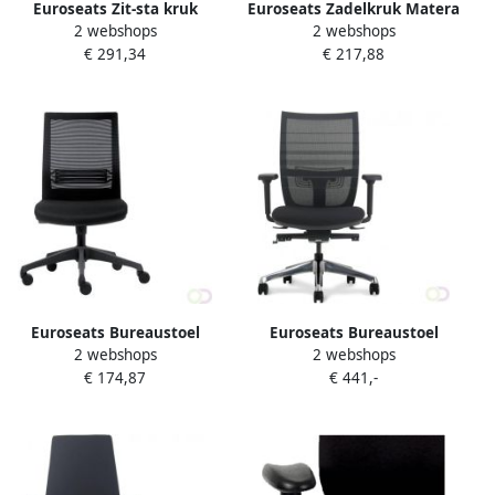
Euroseats Zit-sta kruk
Euroseats Zadelkruk Matera
2 webshops
2 webshops
Mango Zwart zwart
large kunststof voetenkruis
€ 291,34
€ 217,88
hoogte 65 90 5cm
Euroseats Bureaustoel
Euroseats Bureaustoel
2 webshops
2 webshops
Evora zwart
Curve aluminium
€ 174,87
€ 441,-
voetenkruis zwart