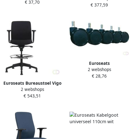
€ 37,70
stuks
€ 377,59
Euroseats
2 webshops
Bureaustoelwielen zacht 5
€ 28,76
stuks
Euroseats Bureaustoel Vigo
2 webshops
loketstoel
€ 543,51