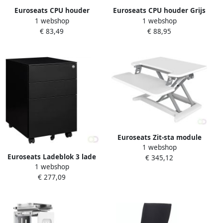
Euroseats CPU houder
Euroseats CPU houder Grijs
1 webshop
1 webshop
Zwart
€ 83,49
€ 88,95
Euroseats Zit-sta module
1 webshop
Small Wit
Euroseats Ladeblok 3 lade
€ 345,12
1 webshop
(2 1) 50x39x60cm op
€ 277,09
wieltjes zwart