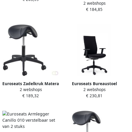
2 webshops
small kunststof voetenkruis
72cm
€ 184,85
hoogte 46-58cm
Euroseats Zadelkruk Matera
Euroseats Bureaustoel
2 webshops
2 webshops
medium kunststof
Canillo gestoffeerde rug
€ 189,32
€ 230,81
voetenkruis hoogte 54-
zwart
72cm