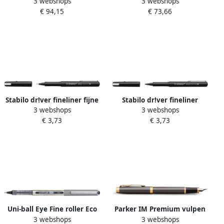
3 webshops
3 webshops
HÃ©misphÃ¨re Fashion
HÃ©misphÃ¨re Fashion
€ 94,15
€ 73,66
Colors metallic black GT fijn
Colors metallic black GT
medium
Stabilo dr!ver fineliner fijne
Stabilo dr!ver fineliner
3 webshops
3 webshops
punt zwart
medium punt zwart
€ 3,73
€ 3,73
Uni-ball Eye Fine roller Eco
Parker IM Premium vulpen
3 webshops
3 webshops
schrijfbreedte 0 5 mm
grijs GT fijn giftbox