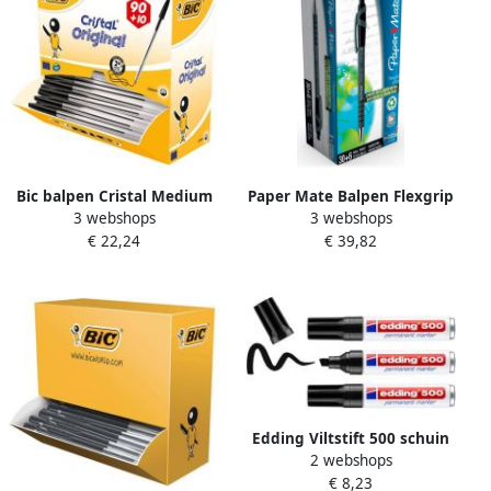
Bic balpen Cristal Medium
Paper Mate Balpen Flexgrip
3 webshops
3 webshops
voordeelpak 90 + 10 gratis
Ultra medium zwart
€ 22,24
€ 39,82
zwart
valuepack 30+6 gratis
Edding Viltstift 500 schuin
2 webshops
2-7mm zwart blisterà 3
€ 8,23
stuks