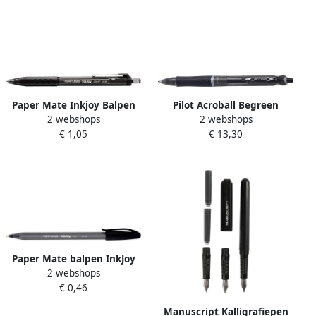
Paper Mate Inkjoy Balpen
Pilot Acroball Begreen
2 webshops
2 webshops
300RT zwart medium
balpen medium punt 0 3
€ 1,05
€ 13,30
mm zwart 10 stuks
Paper Mate balpen InkJoy
2 webshops
100 met dop zwart doos 80
€ 0,46
+ 20 gratis
Manuscript Kalligrafiepen