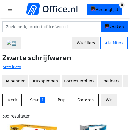
Wis filters
Alle filters
Zwarte schrijfwaren
Meer lezen
Balpennen
Brushpennen
Correctierollers
Fineliners
Ge
Merk
Kleur
1
Prijs
Sorteren
Wis
505 resultaten: