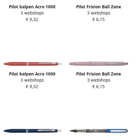
Pilot balpen Acro 1000
Pilot Frixion Ball Zone
3 webshops
3 webshops
medium punt in giftbox
gelroller uitwisbaar
€ 9,32
€ 6,15
zilver
medium punt 0 7 mm in
giftbox zwart
Pilot balpen Acro 1000
Pilot Frixion Ball Zone
3 webshops
3 webshops
medium punt in giftbox
gelroller uitwisbaar
€ 9,32
€ 6,15
koraalroze
medium punt 0 7 mm in
giftbox roze