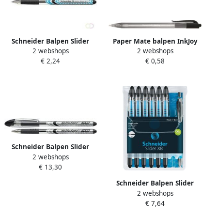
Schneider Balpen Slider
Paper Mate balpen InkJoy
2 webshops
2 webshops
Schrijfbreedte 0 7 Mm
100 RT zwart doos 80 + 20
€ 2,24
€ 0,58
Zwart 10 Stuks
gratis
Schneider Balpen Slider
2 webshops
schrijfbreedte 1 4 mm
€ 13,30
zwart 10 stuks
Schneider Balpen Slider
2 webshops
Basic XB zwart 6st.+ 1x
€ 7,64
slider Rave zwart GRATIS in
etui