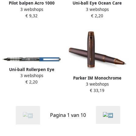
Pilot balpen Acro 1000
Uni-ball Eye Ocean Care
3 webshops
3 webshops
medium punt in giftbox
roller schrijfbreedte 0 3 mm
€ 9,32
€ 2,20
blauw
zwart
Uni-ball Rollerpen Eye
3 webshops
Ocean Care medium zwart
Parker IM Monochrome
€ 2,20
3 webshops
roller Bordeaux fijn giftbox
€ 33,19
Pagina 1 van 10