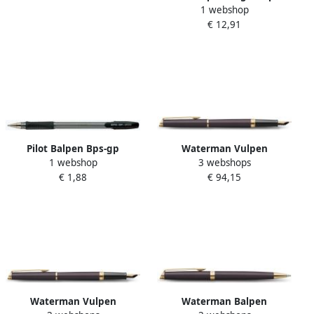
1 webshop
MC1235 beginners 3-delig
€ 12,91
Pilot Balpen Bps-gp
Waterman Vulpen
1 webshop
3 webshops
Schrijfbreedte 0 31 Mm
HÃ©misphÃ¨re Fashion
€ 1,88
€ 94,15
Zwart 12 Stuks
Colors metallic black GT
medium
Waterman Vulpen
Waterman Balpen