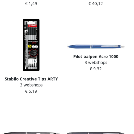
€ 1,49
€ 40,12
zwart
Pilot balpen Acro 1000
3 webshops
medium punt in giftbox
€ 9,32
hemelsblauw
Stabilo Creative Tips ARTY
3 webshops
geassorteerde punten pak
€ 5,19
van 5 stuks zwart