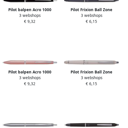
Pilot balpen Acro 1000
Pilot Frixion Ball Zone
3 webshops
3 webshops
medium punt in giftbox
gelroller uitwisbaar
€ 9,32
€ 6,15
zwart
medium punt 0 7 mm in
giftbox grijs
Pilot balpen Acro 1000
Pilot Frixion Ball Zone
3 webshops
3 webshops
medium punt in giftbox
gelroller uitwisbaar
€ 9,32
€ 6,15
rosé goud
medium punt 0 7 mm in
giftbox beige