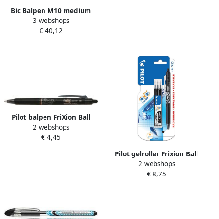
Bic Balpen M10 medium
3 webshops
zwart doos Ã 90 10 gratis
€ 40,12
Pilot balpen FriXion Ball
2 webshops
Clicker 10 zwart 12 stuks
€ 4,45
Pilot gelroller Frixion Ball
2 webshops
Clicker blister van 4 stuks(1
€ 8,75
gelroller + 3 vullingen )
zwart