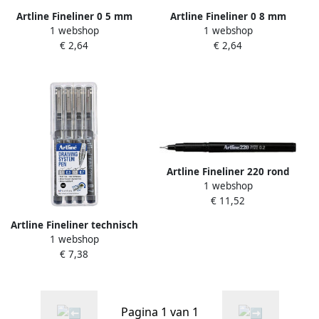
Artline Fineliner 0 5 mm
Artline Fineliner 0 8 mm
1 webshop
1 webshop
rood
rood
€ 2,64
€ 2,64
Artline Fineliner 220 rond
1 webshop
super fijn zwart
€ 11,52
Artline Fineliner technisch
1 webshop
etui met 0.1-0.3-0.5-0.7mm
€ 7,38
zwart
Pagina 1 van 1