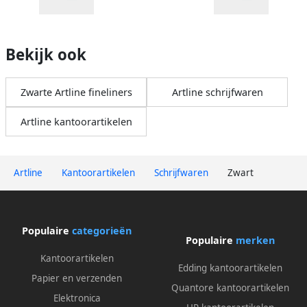
Bekijk ook
Zwarte Artline fineliners
Artline schrijfwaren
Artline kantoorartikelen
Artline
Kantoorartikelen
Schrijfwaren
Zwart
Populaire
categorieën
Populaire
merken
Kantoorartikelen
Edding kantoorartikelen
Papier en verzenden
Quantore kantoorartikelen
Elektronica