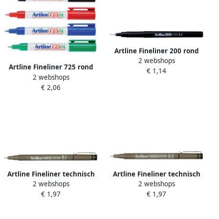
Artline Fineliner 200 rond
2 webshops
0.4mm zwart
Artline Fineliner 725 rond
€ 1,14
2 webshops
0.4mm zwart
€ 2,06
Artline Fineliner technisch
Artline Fineliner technisch
2 webshops
2 webshops
0.1mm zwart
0.2mm zwart
€ 1,97
€ 1,97