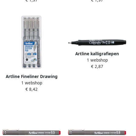
€ 1,97
€ 1,97
Artline kalligrafiepen
1 webshop
ErgoLine schrijfbreedte: 2 0
€ 2,87
mm
Artline Fineliner Drawing
1 webshop
System etui van 4 stuks: 0 1
€ 8,42
0 3 0 5 en 0 7 mm