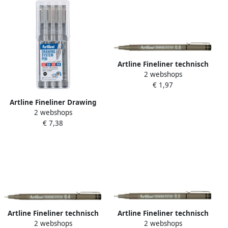
Artline Fineliner technisch
2 webshops
0.8mm zwart
€ 1,97
Artline Fineliner Drawing
2 webshops
System etui van 4 stuks: 0 2
€ 7,38
0 4 0 6 en 0 8 mm
Artline Fineliner technisch
Artline Fineliner technisch
2 webshops
2 webshops
0.4mm zwart
0.5mm zwart