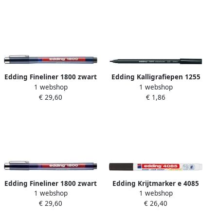
Edding Fineliner 1800 zwart
Edding Kalligrafiepen 1255
1 webshop
1 webshop
0.7mm
2.0mm zwart
€ 29,60
€ 1,86
Edding Fineliner 1800 zwart
Edding Krijtmarker e 4085
1 webshop
1 webshop
0.25mm
ronde punt van 1 2 mm
€ 29,60
€ 26,40
zwart