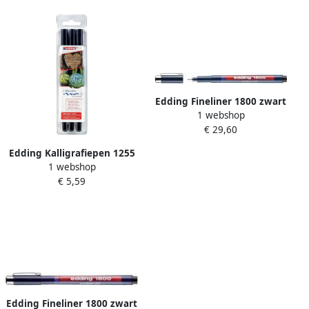
Edding Fineliner 1800 zwart
1 webshop
0.5mm
€ 29,60
Edding Kalligrafiepen 1255
1 webshop
zwart 3 lijndiktes 2.0
€ 5,59
3.5.0mm blisterà 3 stuks
Edding Fineliner 1800 zwart