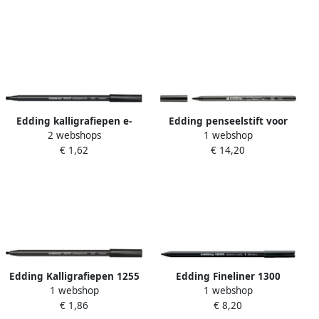
Edding kalligrafiepen e-
Edding penseelstift voor
2 webshops
1 webshop
1255 5 0 mm zwart
porselein e 4200 zwart
€ 1,62
€ 14,20
Edding Kalligrafiepen 1255
Edding Fineliner 1300
1 webshop
1 webshop
zwart 3.5mm
medium zwart
€ 1,86
€ 8,20