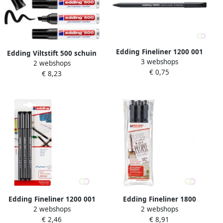
Edding Fineliner 1200 001
Edding Viltstift 500 schuin
3 webshops
fijn zwart
2 webshops
2-7mm zwart blisterà 3
€ 0,75
€ 8,23
stuks
Edding Fineliner 1200 001
Edding Fineliner 1800
2 webshops
2 webshops
fijn zwart blister Ã 3 stuks
0.25mm 0.35mm 0.5mm
€ 2,46
€ 8,91
zwart set Ã 3 stuks