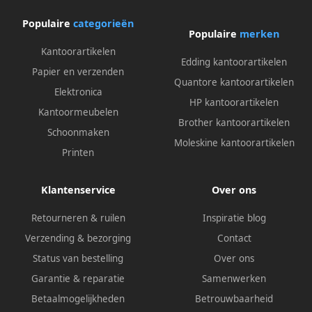
Populaire
categorieën
Populaire
merken
Kantoorartikelen
Edding kantoorartikelen
Papier en verzenden
Quantore kantoorartikelen
Elektronica
HP kantoorartikelen
Kantoormeubelen
Brother kantoorartikelen
Schoonmaken
Moleskine kantoorartikelen
Printen
Klantenservice
Over ons
Retourneren & ruilen
Inspiratie blog
Verzending & bezorging
Contact
Status van bestelling
Over ons
Garantie & reparatie
Samenwerken
Betaalmogelijkheden
Betrouwbaarheid