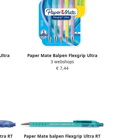
Ultra
Paper Mate Balpen Flexgrip Ultra
3 webshops
ratis
pastel medium schrijfkleur blauw
€ 7,44
blister Ã 5 stuks
tra RT
Paper Mate balpen Flexgrip Ultra RT