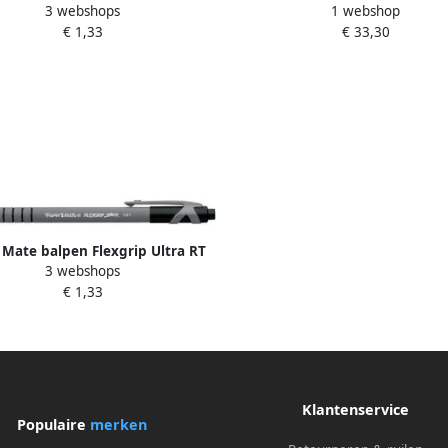
3 webshops
1 webshop
medium blauw
medium blauw 12 stuks
€ 1,33
€ 33,30
 Mate balpen Flexgrip Ultra RT
3 webshops
medium zwart
€ 1,33
Klantenservice
Populaire
merken