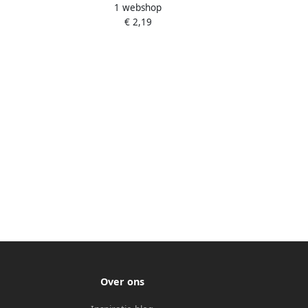
1 webshop
medium groen 12 stuks
€ 2,19
Over ons