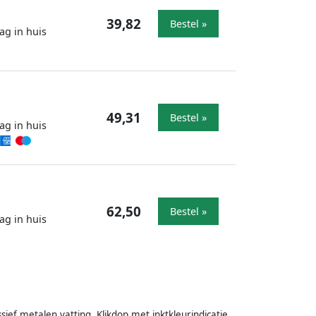
39,82
Bestel »
ag in huis
49,31
Bestel »
ag in huis
62,50
Bestel »
ag in huis
ef metalen vatting. Klikdop met inktkleurindicatie.