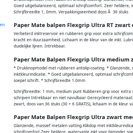
Goed uitgebalanceerd, optimaal schrijfcomfort. Zeer heldere, wa
Schrijfbreedte 1, 0mm. Verpakkingseenheid doos Ã 36 stuks
Paper Mate balpen Flexgrip Ultra RT zwart d
len
Verbeterd inktreservoir en rubberen grip voor extra schrijfcom
kracht en duurzaamheid. Lichaam in de kleur van de inkt. Lubri
duidelijke lijnen. Intrekbaar.
Paper Mate Balpen Flexgrip Ultra medium z
* Drukknopmodel met rubberen antislip-coating. * Glanzende, 
inktkleurindicatie. * Goed uitgebalanceerd, optimaal schrijfcom
soepel schrift. * Schrijfbreedte 1.0mm
Schrijfbreedte: 1 mm, medium punt Rubberen grip voor extra sc
schrijven Intrekbaar en niet navulbaar Gerecycleerd materiaal
zwart, doos van 36 stuks (30 + 6 GRATIS), lichaam in de kleur v
Paper Mate Balpen Flexgrip Ultra zwart me
Glanzende, massief metalen vatting.Klikdop met inktkleurindic
schrijfcomfort.Zeer heldere, watervaste inkt voor bijzonder soe