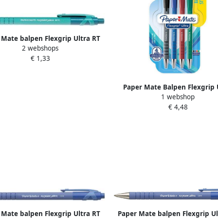
 Mate balpen Flexgrip Ultra RT
2 webshops
medium groen
€ 1,33
Paper Mate Balpen Flexgrip 
1 webshop
medium assorti blister 3+1 g
€ 4,48
 Mate balpen Flexgrip Ultra RT
Paper Mate balpen Flexgrip Ul