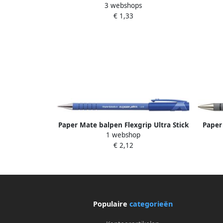
3 webshops
medium rood
€ 1,33
Paper Mate balpen Flexgrip Ultra Stick
Paper
1 webshop
medium blauw 12 stuks
€ 2,12
Populaire
categorieën