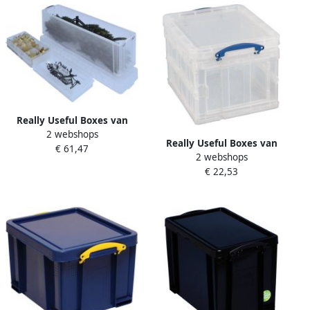
Really Useful Boxes van
2 webshops
stevig kunststof | VindiQ
Really Useful Boxes van
€ 61,47
Really Useful Box
2 webshops
stevig kunststof | VindiQ
opbergdoos 77 liter met 2
€ 22,53
Really Useful Box
dividers transparant
opbergdoos 35 liter
opvouwbaar transparant