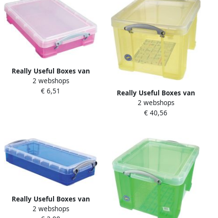
Really Useful Boxes van
2 webshops
stevig kunststof | VindiQ
€ 6,51
Really Useful Box
Really Useful Boxes van
opbergdoos 4 liter
2 webshops
stevig kunststof | VindiQ
transparant roze
€ 40,56
Really Useful Box
opbergdoos 35 liter
transparant geel
Really Useful Boxes van
2 webshops
stevig kunststof | VindiQ