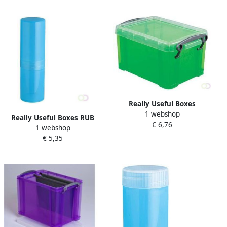
Really Useful Boxes
1 webshop
transparante opbergdoos 1
Really Useful Boxes RUB
€ 6,76
6 l groen
1 webshop
opbergdoos 0 32 l blauw
€ 5,35