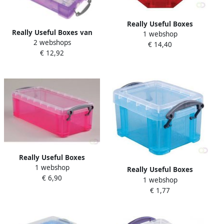
Really Useful Boxes
Really Useful Boxes van
1 webshop
Hartvormige opbergdoos
2 webshops
stevig kunststof | VindiQ
€ 14,40
RUB inhoud: rode dozen
€ 12,92
Really Useful Box
opbergdoos 4 liter met 2
dividers transparant paars
Really Useful Boxes
1 webshop
OPBERGDOOS 0 9 ROZE
Really Useful Boxes
€ 6,90
TRANSP
1 webshop
felblauw
€ 1,77