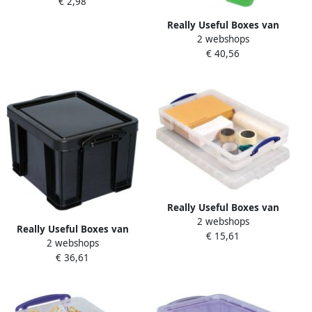
€ 2,98
Really Useful Box
pennenbakje 0 55 liter
Really Useful Boxes van
transparant blauw
2 webshops
stevig kunststof | VindiQ
€ 40,56
Really Useful Box
opbergdoos 35 liter
transparant groen
Really Useful Boxes van
2 webshops
stevig kunststof | VindiQ
Really Useful Boxes van
€ 15,61
Really Useful Box
2 webshops
stevig kunststof | VindiQ
opbergdoos 20 liter
€ 36,61
Really Useful Box
transparant
opbergdoos 35 liter
gerecycleerd zwart