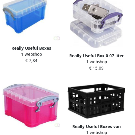
Really Useful Boxes
1 webshop
OPBERGDOOS 2 1L TRANSP.
Really Useful Box 0 07 liter
€ 7,84
BLAUW
1 webshop
transparant geassorteerde
€ 15,09
kleuren pak van 10
Really Useful Boxes van
1 webshop
stevig kunststof | VindiQ