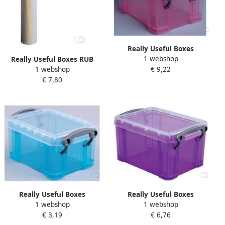
Really Useful Boxes
1 webshop
Really Useful Boxes RUB
opbergdoos voor 18 CD's of
1 webshop
€ 9,22
opbergdoos 0 50 l
10 DVD's roze buitenft 245
€ 7,80
transparant
x 180 x 160 mm binnenft
1...
Really Useful Boxes
Really Useful Boxes
1 webshop
1 webshop
visitekaartenhouder
transparante opbergdoos 1
€ 3,19
€ 6,76
felblauw
6 l paars