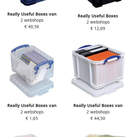
Really Useful Boxes van
Really Useful Boxes
2 webshops
stevig kunststof | VindiQ
2 webshops
gerecycleerde opbergdoos
€ 40,56
Really Useful Box
€ 12,69
buitenft 395 x 255 x 290
opbergdoos 35 liter
mm binnenft 315 x 205 x
donkerblauw met gele
270 mm ...
handvaten
Really Useful Boxes van
Really Useful Boxes van
2 webshops
2 webshops
stevig kunststof | VindiQ
stevig kunststof | VindiQ
€ 1,65
€ 44,50
Really Useful Box
Really Useful Box
visitekaarthouder 0 3 liter
opbergdoos 35 liter wit met
transparant
blauwe handvaten