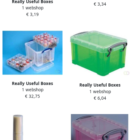
Really Useful Boxes
€ 3,34
Really Useful Box plooibox 1
1 webshop
visitekaartenhouder 0 3 l;
7 liter zwart
€ 3,19
roze
Really Useful Boxes
Really Useful Boxes
1 webshop
Kerstmis box
1 webshop
transparante opbergdoos 0
€ 32,75
€ 6,04
7 l Groen