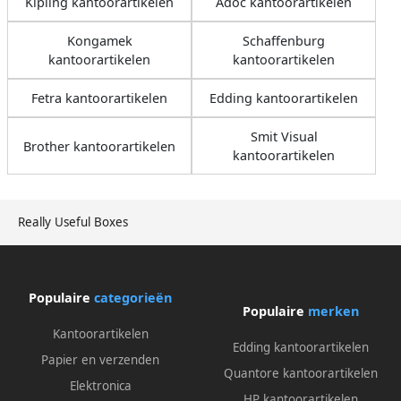
Kipling kantoorartikelen
Adoc kantoorartikelen
Kongamek
Schaffenburg
kantoorartikelen
kantoorartikelen
Fetra kantoorartikelen
Edding kantoorartikelen
Smit Visual
Brother kantoorartikelen
kantoorartikelen
Really Useful Boxes
Populaire
categorieën
Populaire
merken
Kantoorartikelen
Edding kantoorartikelen
Papier en verzenden
Quantore kantoorartikelen
Elektronica
HP kantoorartikelen