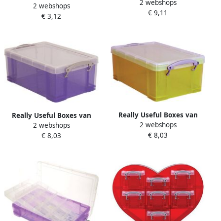
2 webshops
stevig kunststof | VindiQ
2 webshops
stevig kunststof | VindiQ
€ 9,11
Really Useful Box
€ 3,12
Really Useful Box 0 75 liter
opbergdoos 2 5 liter
transparant
transparant
Really Useful Boxes van
Really Useful Boxes van
2 webshops
stevig kunststof | VindiQ
2 webshops
stevig kunststof | VindiQ
€ 8,03
Really Useful Box
€ 8,03
Really Useful Box
opbergdoos 9 liter
opbergdoos 9 liter
transparant geel
transparant paars