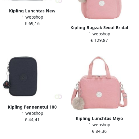
Kipling Lunchtas New
1 webshop
Kichirou True Blue Tonal
€ 69,16
Kipling Rugzak Seoul Bridal
1 webshop
Roze
€ 129,87
Kipling Pennenetui 100
1 webshop
Pens True Blue Tonal
Kipling Lunchtas Miyo
€ 44,41
1 webshop
Bridal Roze
€ 84,36