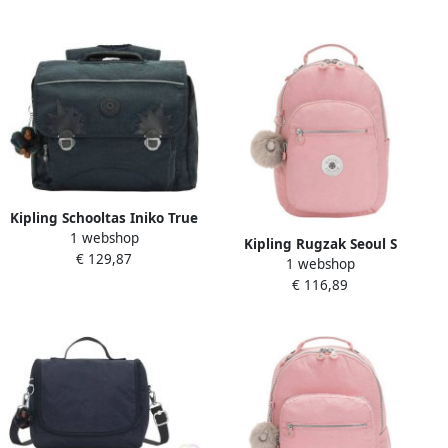
Kipling Schooltas Iniko True
1 webshop
Blue Tonal
Kipling Rugzak Seoul S
€ 129,87
1 webshop
Bridal Rose
€ 116,89