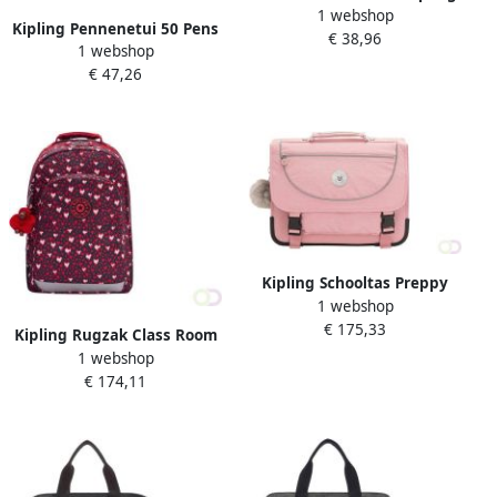
1 webshop
50 Pens Playful Grey
Kipling Pennenetui 50 Pens
€ 38,96
1 webshop
Heart Festival
€ 47,26
Kipling Schooltas Preppy
1 webshop
Homemade Stars
€ 175,33
Kipling Rugzak Class Room
1 webshop
Groot ''Heart Festival''
€ 174,11