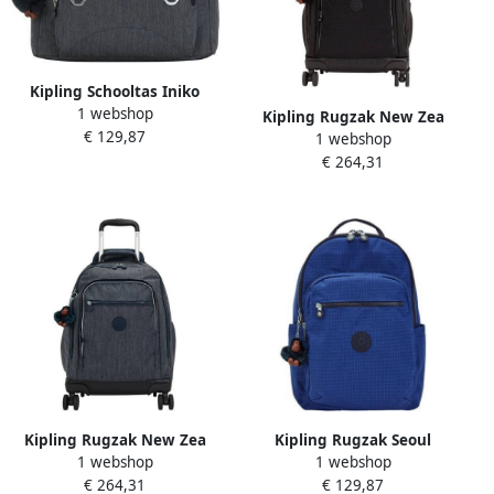
Kipling Schooltas Iniko
1 webshop
Marine Navy
Kipling Rugzak New Zea
€ 129,87
1 webshop
True Black
€ 264,31
Kipling Rugzak New Zea
Kipling Rugzak Seoul
1 webshop
1 webshop
Marine Navy
Worker Blue Rs
€ 264,31
€ 129,87