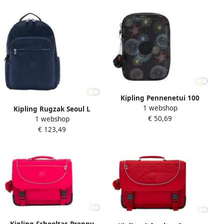
Kipling Pennenetui 100
1 webshop
Pens "Homemade Stars"
Kipling Rugzak Seoul L
€ 50,69
1 webshop
"Blue Bleu 2"
€ 123,49