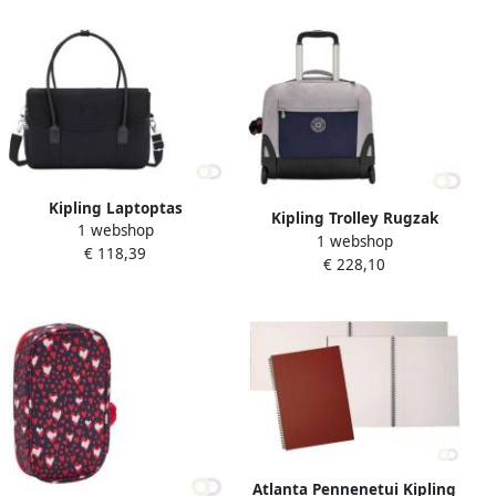
Kipling Laptoptas
Kipling Trolley Rugzak
1 webshop
Superworker S B black noir
1 webshop
Giorno''Playful Grey''
€ 118,39
€ 228,10
Atlanta Pennenetui Kipling