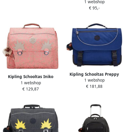
1 webshop
Pink
€ 95,-
Kipling Schooltas Preppy
Kipling Schooltas Iniko
1 webshop
Worker Blue Rs
1 webshop
Sweet MetFloral
€ 181,88
€ 129,87