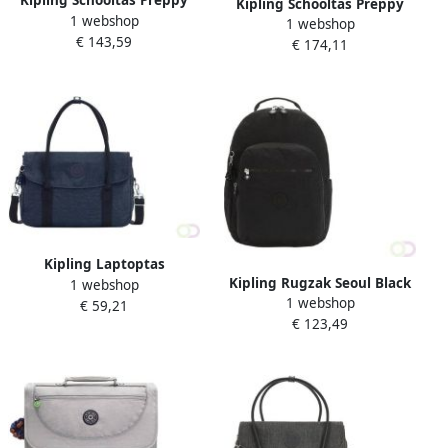
Kipling Schooltas Preppy
Kipling Schooltas Preppy
1 webshop
''True Pink''
1 webshop
''Cherry Tonal''
€ 143,59
€ 174,11
Kipling Laptoptas
Kipling Rugzak Seoul Black
1 webshop
Superworker S blue 2
1 webshop
Noir
€ 59,21
€ 123,49