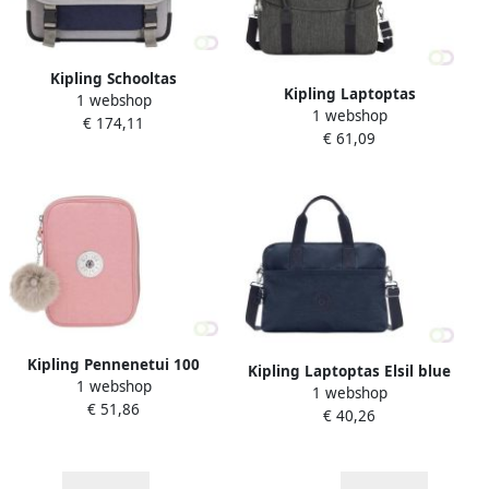
Kipling Schooltas
Kipling Laptoptas
1 webshop
Preppy''Playful Grey''
1 webshop
Superworker S black
€ 174,11
€ 61,09
peppery
Kipling Pennenetui 100
Kipling Laptoptas Elsil blue
1 webshop
Pens "Bridal Roze"
1 webshop
2
€ 51,86
€ 40,26