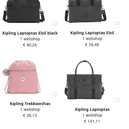
Kipling Laptoptas Elsil
Kipling Laptoptas Elsil black
1 webshop
"Black Peppery"
1 webshop
noir
€ 58,48
€ 40,26
Kipling Trekkoordtas
1 webshop
Kipling Laptoptas
Supertaboo "Bridal Roze"
1 webshop
€ 38,13
Superworker black peppery
€ 141,11