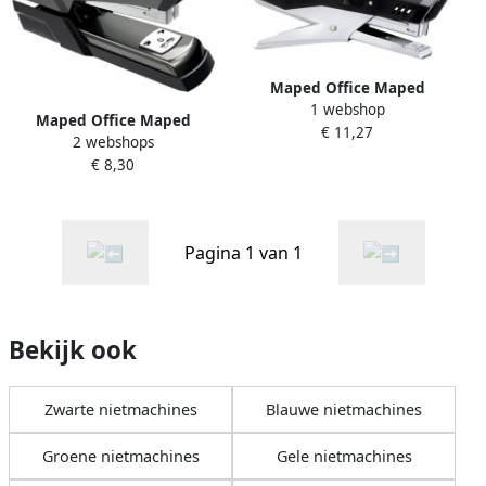
Maped Office Maped
1 webshop
niettang Essentials Metal
Maped Office Maped
€ 11,27
24 26 6 zwart in een doos
2 webshops
nietmachine Advanced
€ 8,30
Metal Full Strip
Pagina 1 van 1
Bekijk ook
Zwarte nietmachines
Blauwe nietmachines
Groene nietmachines
Gele nietmachines