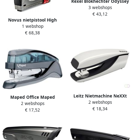
Rexel Blokhechter Odyssey
3 webshops
max 60vel zilvergrijs
€ 43,12
Novus nietpistool High
1 webshop
Performer J 29 grijs
€ 68,38
Leitz Nietmachine NeXXt
Maped Office Maped
2 webshops
5502 30vel 24 6 grijs
2 webshops
Nietmachine Easy (Half
€ 18,34
€ 17,52
Strip)