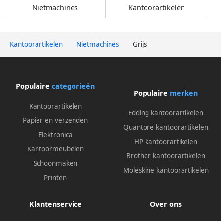
Nietmachines
Kantoorartikelen
Kantoorartikelen
Nietmachines
Grijs
Populaire
categorieën
Populaire
merken
Kantoorartikelen
Edding kantoorartikelen
Papier en verzenden
Quantore kantoorartikelen
Elektronica
HP kantoorartikelen
Kantoormeubelen
Brother kantoorartikelen
Schoonmaken
Moleskine kantoorartikelen
Printen
Klantenservice
Over ons