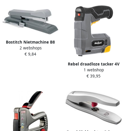
Bostitch Nietmachine B8
2 webshops
ontnieter 25vel STRC2115
€ 9,84
grijs
Rebel draadloze tacker 4V
1 webshop
nagelpistool elektrische
€ 39,95
nietmachine nietpistool
1500mAh accu