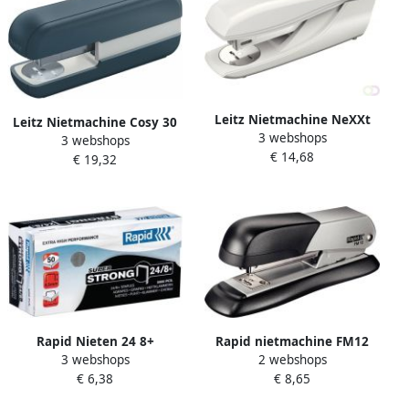
Leitz Nietmachine NeXXt
Leitz Nietmachine Cosy 30
3 webshops
5500 30vel 24 6 grijs
3 webshops
vel 24 6 fluweel grijs
€ 14,68
€ 19,32
Rapid Nieten 24 8+
Rapid nietmachine FM12
3 webshops
2 webshops
gegalvaniseerd super
metaal
€ 6,38
€ 8,65
strong 5000 stuks