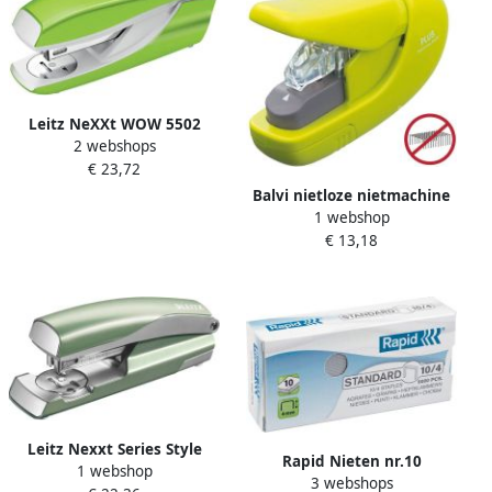
Leitz NeXXt WOW 5502
2 webshops
nietmachine groen op
€ 23,72
blister
Balvi nietloze nietmachine
1 webshop
10 8 x 7 4 cm groen
€ 13,18
Leitz Nexxt Series Style
Rapid Nieten nr.10
1 webshop
Metalen
3 webshops
gegalvaniseerd standaard