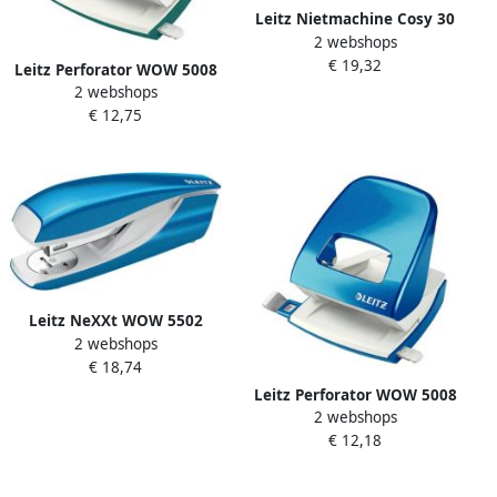
Leitz Nietmachine Cosy 30
2 webshops
vel 24 6 blauw
€ 19,32
Leitz Perforator WOW 5008
2 webshops
NeXXt metaal 30 vel
€ 12,75
ijsblauw
Leitz NeXXt WOW 5502
2 webshops
nietmachine blauw metallic
€ 18,74
op blister
Leitz Perforator WOW 5008
2 webshops
NeXXt metaal 30 vel blauw
€ 12,18