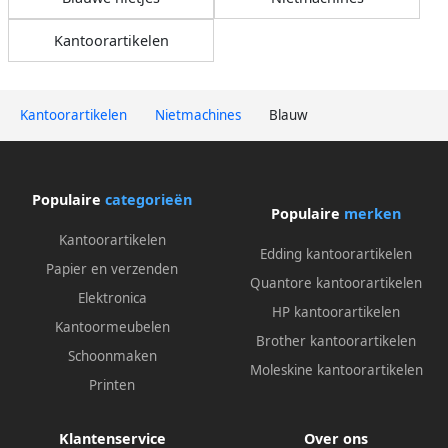
Kantoorartikelen
Kantoorartikelen
Nietmachines
Blauw
Populaire
categorieën
Populaire
merken
Kantoorartikelen
Edding kantoorartikelen
Papier en verzenden
Quantore kantoorartikelen
Elektronica
HP kantoorartikelen
Kantoormeubelen
Brother kantoorartikelen
Schoonmaken
Moleskine kantoorartikelen
Printen
Klantenservice
Over ons