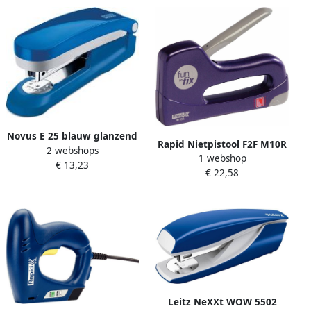
Novus E 25 blauw glanzend
Rapid Nietpistool F2F M10R
2 webshops
tafelnietmachine
1 webshop
(in blisterverpakking) Paars
€ 13,23
€ 22,58
Leitz NeXXt WOW 5502