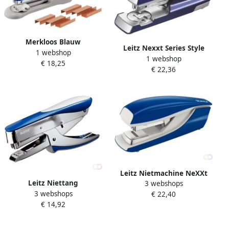
Merkloos Blauw
Leitz Nexxt Series Style
1 webshop
nietapparaat van Leitz 11 5
1 webshop
Metalen
€ 18,25
cm inclusief 1000 nietjes
€ 22,36
Kantoornietmachine
Nietmachine
Leitz Nietmachine NeXXt
Leitz Niettang
3 webshops
5523 Flat Clinch 40vel 24 6
3 webshops
bovenlaadmodel P3 30 vel
€ 22,40
blauw
€ 14,92
blauw