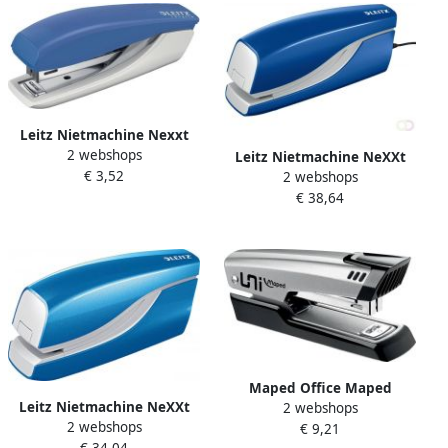
Leitz Nietmachine Nexxt
2 webshops
Recycle mini 10 vel blauw
Leitz Nietmachine NeXXt
€ 3,52
2 webshops
elektrisch contactloos 10
€ 38,64
vel blauw
Maped Office Maped
Leitz Nietmachine NeXXt
2 webshops
nietmachine Universal
2 webshops
WOW contactloos elektrisch
€ 9,21
MÃÂ©tal