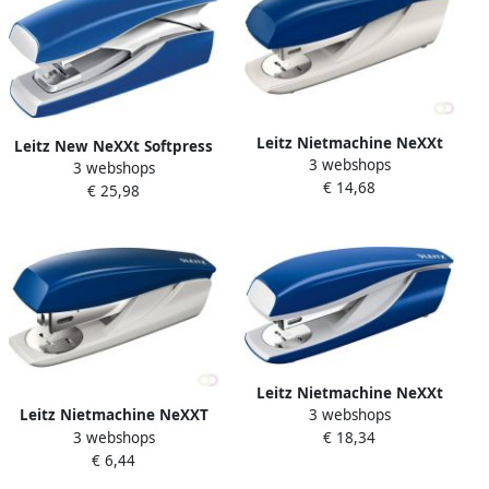
Leitz Nietmachine NeXXt
Leitz New NeXXt Softpress
3 webshops
5500 30vel 24 6 blauw
3 webshops
Flat Clinch nietmachine
€ 14,68
€ 25,98
blauw
Leitz Nietmachine NeXXt
Leitz Nietmachine NeXXT
3 webshops
5502 30vel 24 6 blauw
3 webshops
klein model 25 vel blauw
€ 18,34
€ 6,44