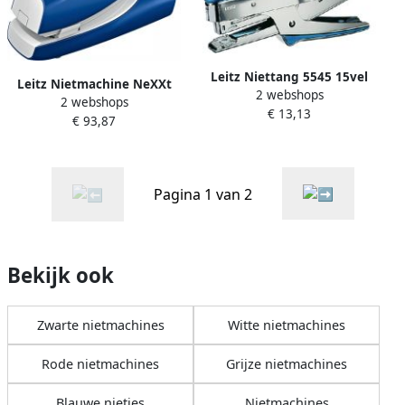
Leitz Niettang 5545 15vel
Leitz Nietmachine NeXXt
2 webshops
nr.10 nietjes blauw
2 webshops
elektrisch flatclinch 20 vel
€ 13,13
€ 93,87
blauw
Pagina 1 van 2
Bekijk ook
Zwarte nietmachines
Witte nietmachines
Rode nietmachines
Grijze nietmachines
Blauwe nietjes
Nietmachines