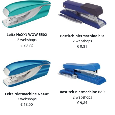
Leitz NeXXt WOW 5502
Bostitch nietmachine b8r
2 webshops
nietmachine ijsblauw
2 webshops
new generation blauw
€ 23,72
metallic op blister 6 stuks
€ 9,81
Bostitch nietmachine B8R
Leitz Nietmachine NeXXt
2 webshops
blauw
2 webshops
Wow metaal 30 vel blauw
€ 9,84
€ 18,50