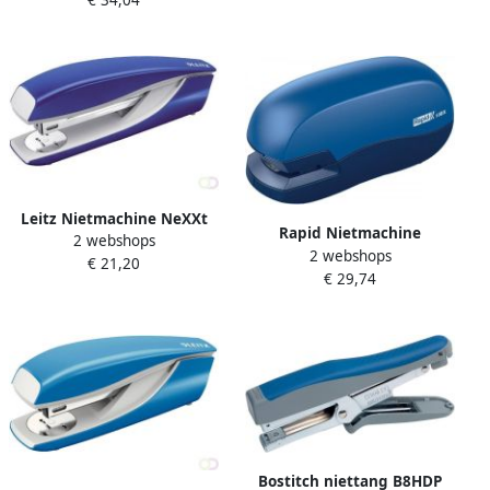
€ 34,04
10 vel blauw
Leitz Nietmachine NeXXt
Rapid Nietmachine
2 webshops
metalen full-strip 40 vel
2 webshops
Elektrisch 10BX 10 vel
€ 21,20
blauw
€ 29,74
blauw wit
Bostitch niettang B8HDP