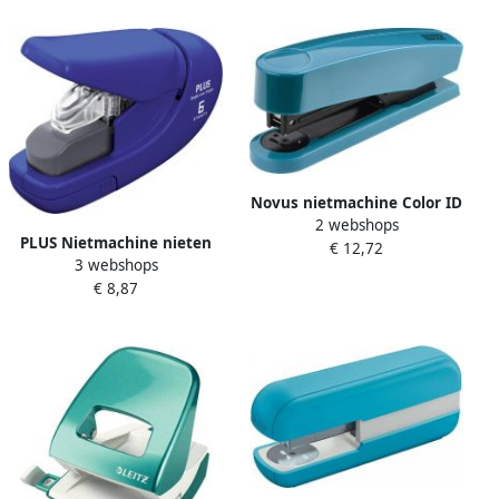
Novus nietmachine Color ID
2 webshops
2.0 B2 blauw ( Bright Petrol
PLUS Nietmachine nieten
€ 12,72
)
3 webshops
zonder nietjes blauw
€ 8,87