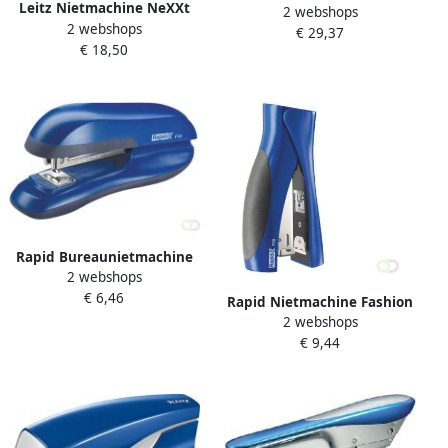
Leitz Nietmachine NeXXt
2 webshops
2 webshops
5502 30vel 24 6 lichtblauw
€ 29,37
€ 18,50
Rapid Bureaunietmachine
2 webshops
Fashion full-strip F16 20 vel
€ 6,46
blauw
Rapid Nietmachine Fashion
2 webshops
Ultimate standup F20 20 vel
€ 9,44
blauw