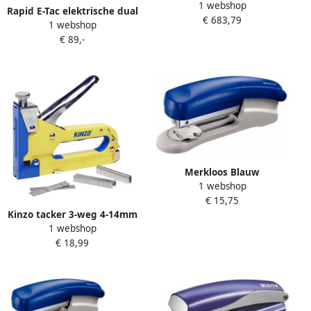
1 webshop
nietmachine blauw 30 stuks
Rapid E-Tac elektrische dual
€ 683,79
1 webshop
tacker voor nieten 140 en
€ 89,-
brads 8
Merkloos Blauw
1 webshop
nietapparaat van Leitz 11 5
€ 15,75
cm Nietmachine
Kinzo tacker 3-weg 4-14mm
1 webshop
met nieten krammen en
€ 18,99
spijkers