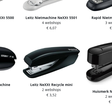
XXt 5500
Leitz Nietmachine NeXXt 5501
Rapid Nietm
4 webshops
3 w
rt
25vel 24 6 zwart
halfstrip 
€ 6,07
€
achine
Leitz NeXXt Recycle mini
2 webshops
0 vel zwart
nietmachine zwart 6 stuks
Huismerk N
€ 3,52
2 w
re+new zwart 
€