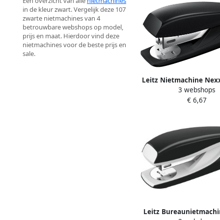
Een overzicht van alle
nietmachines
in de kleur zwart. Vergelijk deze 107
zwarte nietmachines van 4
betrouwbare webshops op model,
prijs en maat. Hierdoor vind deze
nietmachines voor de beste prijs en
sale.
Leitz Nietmachine Nexx
3 webshops
klimaatneutraal klein
€ 6,67
zwart
Leitz Bureaunietmach