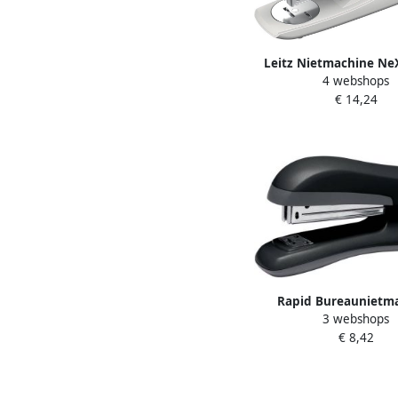
Leitz Nietmachine Ne
4 webshops
30vel 24 6 zwa
€ 14,24
Rapid Bureaunietm
3 webshops
Fashion full-strip F18 3
€ 8,42