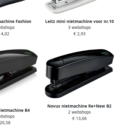
achine Fashion
Leitz mini nietmachine voor nr.10
ebshops
3 webshops
F6 20 vel zwart
nietjes zwart 12 stuks
 4,02
€ 2,93
Novus nietmachine Re+New B2
ietmachine B4
2 webshops
zwart
ebshops
insteekdiepte: 65
€ 13,06
 20,58
mm