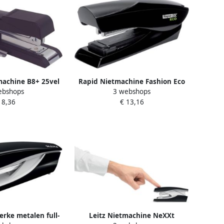
machine B8+ 25vel
Rapid Nietmachine Fashion Eco
ebshops
3 webshops
n STRC2115 zwart
half-strip 25 vel zwart
 8,36
€ 13,16
erke metalen full-
Leitz Nietmachine NeXXt