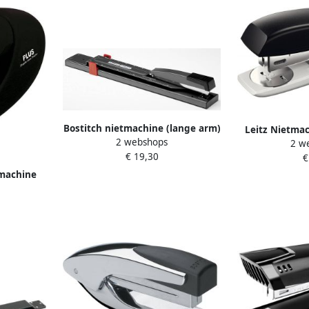
Bostitch nietmachine (lange arm)
Leitz Nietma
2 webshops
2 w
25vel 24 6 
€ 19,30
€
tmachine