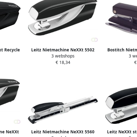
t Recycle
Leitz Nietmachine NeXXt 5502
Bostitch Niet
3 webshops
3 w
 25 vel
30vel 24 6 zwart
New generatio
€ 18,34
€
ine NeXXt
Leitz Nietmachine NeXXt 5560
Leitz NeXXt st