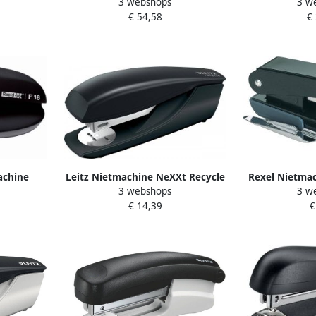
3 webshops
3 w
 blister
langarm 40vel 24 6 zwart
strip nietma
€ 54,58
€
voor P4 nietjes
achine
Leitz Nietmachine NeXXt Recycle
Rexel Nietmac
3 webshops
3 w
6 20 vel
30vel 24 6 zwart
B8
€ 14,39
€