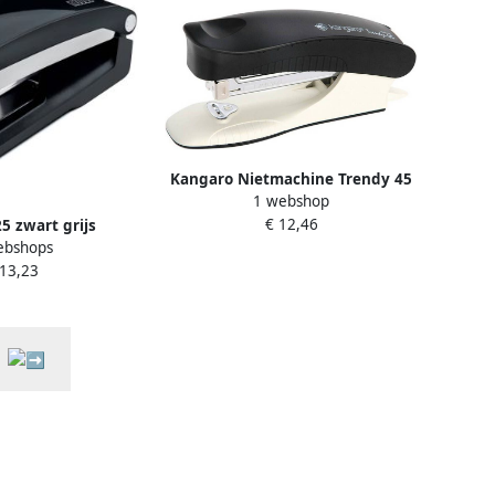
Kangaro Nietmachine Trendy 45
1 webshop
zwart max
€ 12,46
5 zwart grijs
ebshops
ietmachine
 13,23