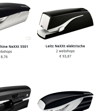
Leitz NeXXt elektrische
chine NeXXt 5501
2 webshops
nietmachine 20 blad voor E2-
ebshops
zwart in blister
€ 93,87
nietjes zwart
 8,76