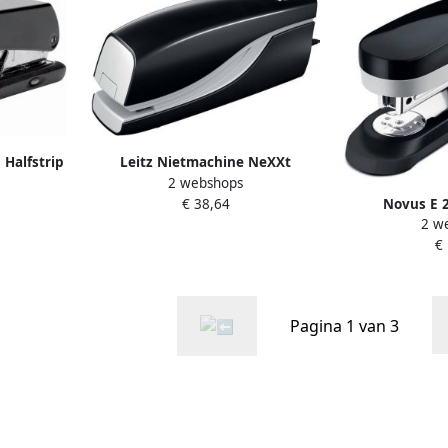
Halfstrip
Leitz Nietmachine NeXXt
2 webshops
rt
elektrisch contactloos 10 vel
€ 38,64
Novus E 2
zwart
2 w
tafeln
€
Pagina 1 van 3