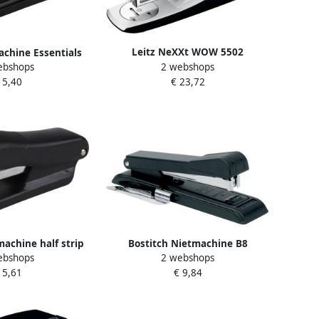
Leitz NeXXt WOW 5502
chine Essentials
2 webshops
ebshops
nietmachine zwart op blister
ip 24 6-26 6 zwart
€ 23,72
 5,40
achine half strip
Bostitch Nietmachine B8
ebshops
2 webshops
ad zwart
ontnieter 25vel STRC2115 zwart
 5,61
€ 9,84