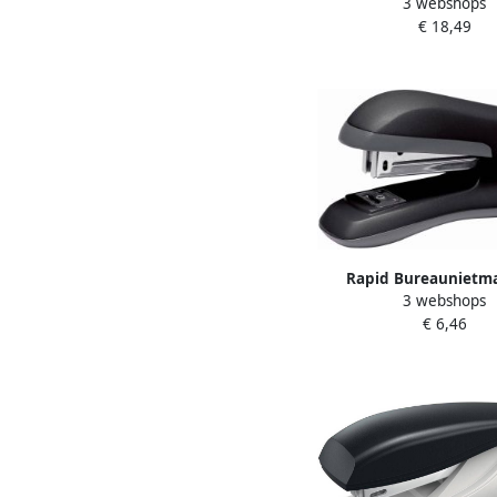
3 webshops
metalen 30 vel zwart
€ 18,49
Rapid Bureaunietm
3 webshops
Fashion half-strip F1
€ 6,46
zwart