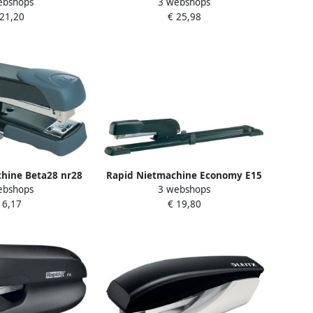
ebshops
3 webshops
chine niet 40 vel
softpress flat clinch 30 vel zwart
 21,20
€ 25,98
 24 8 en 26 8 zwart
hine Beta28 nr28
Rapid Nietmachine Economy E15
ebshops
3 webshops
 zwart
langarm 20 vel zwart
 6,17
€ 19,80