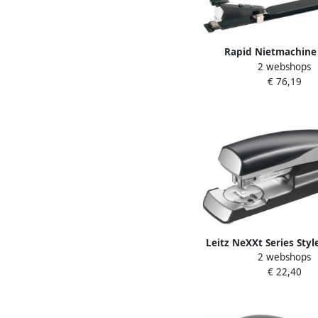
Rapid Nietmachine
2 webshops
langarm 40vel 24 6
€ 76,19
Leitz NeXXt Series Sty
2 webshops
kantoornietmach
€ 22,40