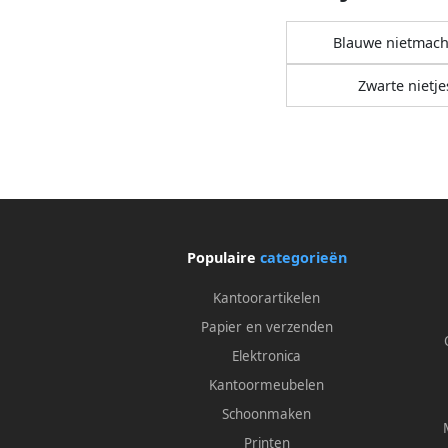
Blauwe nietmach
Zwarte nietje
Populaire
categorieën
Kantoorartikelen
Papier en verzenden
Elektronica
Kantoormeubelen
Schoonmaken
Printen