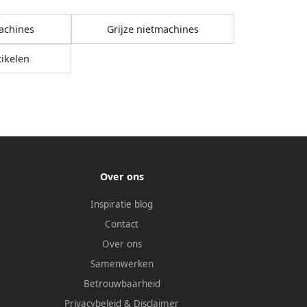
achines
Grijze nietmachines
ikelen
Over ons
Inspiratie blog
Contact
Over ons
Samenwerken
Betrouwbaarheid
Privacybeleid
&
Disclaimer