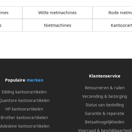
ines
Witte nietmachines
Rode nietm
s
Nietmachines
Kantoorart
Klantenservice
Populaire
merken
Retourneren & ruilen
Edding kantoorartikelen
Verzending & bezorging
Quantore kantoorartikelen
Status van bestelling
HP kantoorartikelen
Garantie & reparatie
Brother kantoorartikelen
Betaalmogelijkheden
Moleskine kantoorartikelen
Voorraad & beschikbaarheid