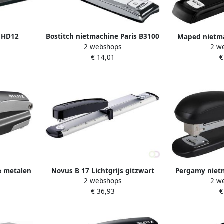
 HD12
Bostitch nietmachine Paris B3100
Maped nietma
2 webshops
2 w
 zwart
Metal half str
€ 14,01
€
le metalen
Novus B 17 Lichtgrijs gitzwart
Pergamy nietm
2 webshops
2 w
ine
langarm nietmachine
20 bl
€ 36,93
€