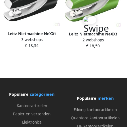
Leitz Nietmachine NeXXt
Leitz Nietmachine NeXXt
3 webshops
5502 30vel 24 6 zwart
2 webshops
5502 30vel 24 6 lichtgroen
€ 18,34
€ 18,50
Populaire
categorieën
Populaire
merken
Kantoorartikelen
Edding kantoorartikelen
Papier en verzenden
Quantore kantoorartikelen
Elektronica
HP kantoorartikelen