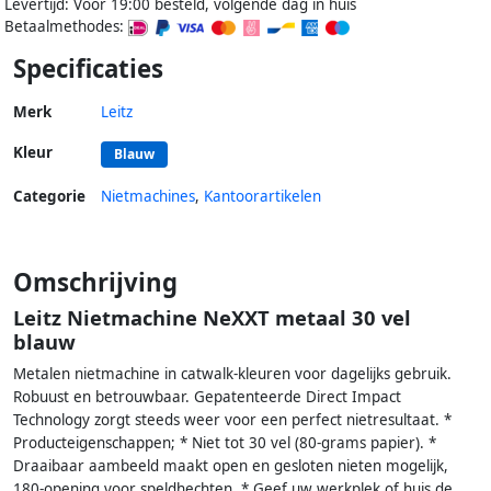
Levertijd: Voor 19:00 besteld, volgende dag in huis
Betaalmethodes:
Specificaties
Merk
Leitz
Kleur
Blauw
Categorie
Nietmachines
,
Kantoorartikelen
Omschrijving
Leitz Nietmachine NeXXT metaal 30 vel
blauw
Metalen nietmachine in catwalk-kleuren voor dagelijks gebruik.
Robuust en betrouwbaar. Gepatenteerde Direct Impact
Technology zorgt steeds weer voor een perfect nietresultaat. *
Producteigenschappen; * Niet tot 30 vel (80-grams papier). *
Draaibaar aambeeld maakt open en gesloten nieten mogelijk,
180-opening voor speldhechten. * Geef uw werkplek of huis de