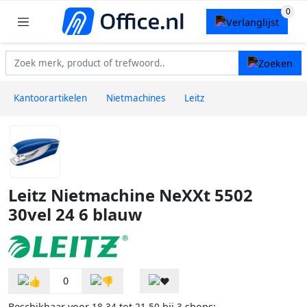
Kantoorartikelen
Nietmachines
Leitz
Leitz Nietmachine NeXXt 5502
30vel 24 6 blauw
0
Beschikbaar voor
tot
bij
shops: