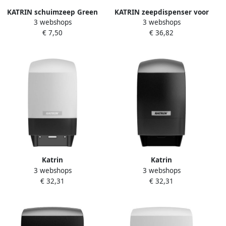
KATRIN schuimzeep Green
KATRIN zeepdispenser voor
3 webshops
3 webshops
86450 flacon van 1000 ml
1L zeepvullingen
€ 7,50
€ 36,82
Katrin
Katrin
3 webshops
3 webshops
Toiletpapierdispenser
Toiletpapierdispenser
€ 32,31
€ 32,31
systeemrol duo wit 77496
systeemrol duo zwart 77519