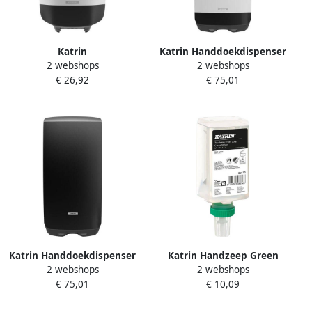
Katrin
Katrin Handdoekdispenser
2 webshops
2 webshops
Poetspapierdispenser klein
extra groot wit 89727
€ 26,92
€ 75,01
wit 82209
Katrin Handdoekdispenser
Katrin Handzeep Green
2 webshops
2 webshops
extra groot zwart 89741
schuim touchfree 500ml
€ 75,01
€ 10,09
86573