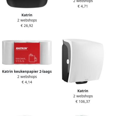
2 webshops
vel wit 87075
€ 4,71
Katrin
2 webshops
Toiletpapierdispenser
€ 26,92
Gigant S jumbo klein zwart
82155
Katrin keukenpapier 2-laags
2 webshops
64 vel per rol pak van 4
€ 4,14
rollen
Katrin
2 webshops
Handdoekroldispenser
€ 106,37
systeemrol wit 82094