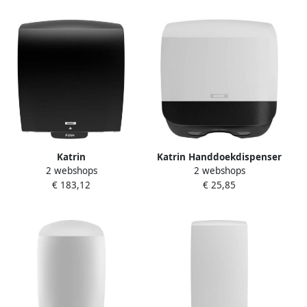
Katrin
Katrin Handdoekdispenser
2 webshops
2 webshops
Handdoekroldispenser
klein wit 88942
€ 183,12
€ 25,85
systeemrol elektrisch zwart
84753