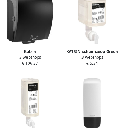
Katrin
KATRIN schuimzeep Green
3 webshops
3 webshops
Handdoekroldispenser
86481 flacon van 500 ml
€ 106,37
€ 5,34
systeemrol zwart 82070