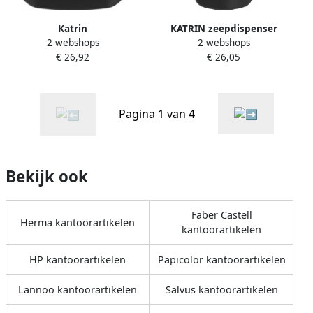
Katrin
KATRIN zeepdispenser
2 webshops
2 webshops
Toiletpapierdispenser
77335 500 ml wit
€ 26,92
€ 26,05
Gigant L jumbo groot wit
82148
Pagina 1 van 4
Bekijk ook
Faber Castell
Herma kantoorartikelen
kantoorartikelen
HP kantoorartikelen
Papicolor kantoorartikelen
Lannoo kantoorartikelen
Salvus kantoorartikelen