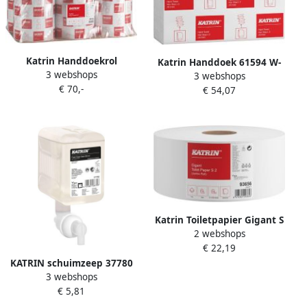
Katrin Handdoekrol
Katrin Handdoek 61594 W-
3 webshops
systeemrol medium 2-laags
3 webshops
vouw Classic 2laags 20
€ 70,-
160m wit 460102
€ 54,07
3x32cm 25x120st
Katrin Toiletpapier Gigant S
2 webshops
jumbo klein 2-laags 150m
€ 22,19
wit 93656
KATRIN schuimzeep 37780
3 webshops
Clean flacon van 500 ml
€ 5,81