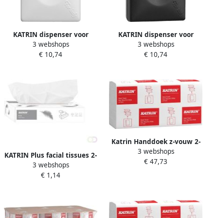
KATRIN dispenser voor
KATRIN dispenser voor
3 webshops
3 webshops
hygiënezakjes 91875 wit
hygiënezakjes 92247 zwart
€ 10,74
€ 10,74
Katrin Handdoek z-vouw 2-
3 webshops
laags 240x240mm 25x160
KATRIN Plus facial tissues 2-
€ 47,73
vel wit 61570
3 webshops
laags doos van 100 vellen
€ 1,14