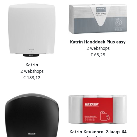
Katrin Handdoek Plus easy
2 webshops
pick z-vouw 3-laags
€ 68,28
203x255mm 21x120vel wit
87211
Katrin
2 webshops
Handdoekroldispenser
€ 183,12
systeemrol elektrisch wit
84739
Katrin Keukenrol 2-laags 64