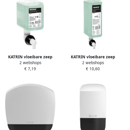
KATRIN vloeibare zeep
KATRIN vloeibare zeep
2 webshops
2 webshops
Green 86542 flacon van 500
Green 86511 flacon van
€ 7,19
€ 10,60
ml
1000 ml