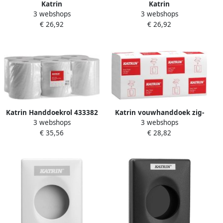
Katrin
Katrin
3 webshops
3 webshops
Poetspapierdispenser
Poetspapierdispenser
€ 26,92
€ 26,92
medium zwart 82254
medium wit 82216
Katrin Handdoekrol 433382
Katrin vouwhanddoek zig-
3 webshops
3 webshops
Centerfeed M 1laags
zg Classic 2laags afm 24
€ 35,56
€ 28,82
18cmx300m
4x23 en 20x200vel