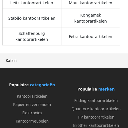
Leitz kantoorartikelen
Maul kantoorartikelen
Kongamek
Stabilo kantoorartikelen
kantoorartikelen
Schaffenburg
Fetra kantoorartikelen
kantoorartikelen
Katrin
Populaire
categorieën
Populaire
merken
Kantoorartikelen
Edding kantoorartikelen
Papier en verzenden
Quantore kantoorartikelen
Elektronica
HP kantoorartikelen
Kantoormeubelen
Brother kantoorartikelen