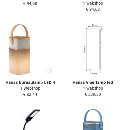
1 webshop
€ 94,68
zwart
€ 94,68
Hansa bureaulamp LED 4
Hansa Vloerlamp led
1 webshop
1 webshop
music LED lamp goud
Maxlight aluminium
€ 82,44
€ 339,80