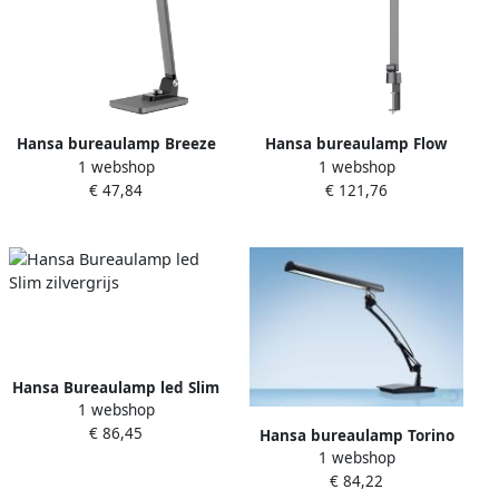
Hansa bureaulamp Breeze
Hansa bureaulamp Flow
1 webshop
1 webshop
LED-lamp grijs
LED-lamp grijs
€ 47,84
€ 121,76
Hansa Bureaulamp led Slim
1 webshop
zilvergrijs
€ 86,45
Hansa bureaulamp Torino
1 webshop
LED-lamp matzwart
€ 84,22