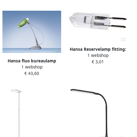
Hansa Reservelamp fitting:
1 webshop
gy 6.35 12v 35w
Hansa fluo bureaulamp
€ 3,01
reservelamp voor milano
1 webshop
arcostar kiwi groen
(5010054) en saturn
€ 43,60
(5010560)