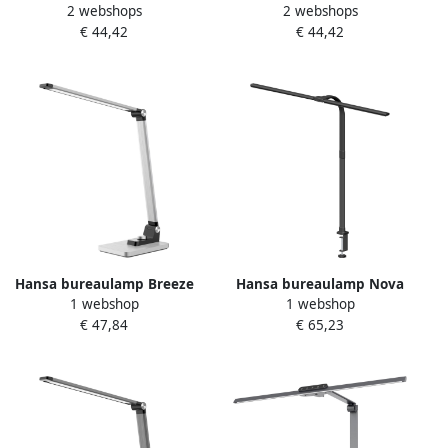
2 webshops
2 webshops
stars zilvergrijs
LED-lamp zwart
€ 44,42
€ 44,42
Hansa bureaulamp Breeze
Hansa bureaulamp Nova
1 webshop
1 webshop
LED-lamp zilver
LED-lamp zwart
€ 47,84
€ 65,23