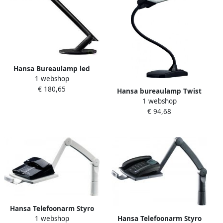
Hansa Bureaulamp led
1 webshop
excellence zwart
€ 180,65
Hansa bureaulamp Twist
1 webshop
LED lamp zwart
€ 94,68
Hansa Telefoonarm Styro
1 webshop
Hansa Telefoonarm Styro
lichtgrijs