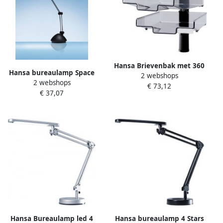
Hansa Brievenbak met 360
Hansa bureaulamp Space
2 webshops
graden zwenkarm 3stuks
2 webshops
LED-lamp zwart
€ 73,12
zwart
€ 37,07
Hansa Bureaulamp led 4
Hansa bureaulamp 4 Stars