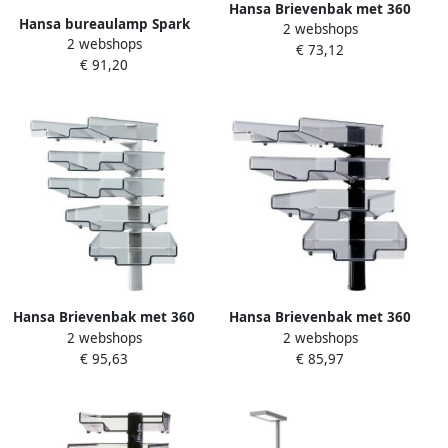
Hansa Brievenbak met 360
Hansa bureaulamp Spark
2 webshops
graden zwenkarm 3stuks
2 webshops
LED-lamp wit
€ 73,12
grijs
€ 91,20
Hansa Brievenbak met 360
Hansa Brievenbak met 360
2 webshops
2 webshops
graden zwenkarm 5stuks
graden zwenkarm 4stuks
€ 95,63
€ 85,97
grijs
zwart