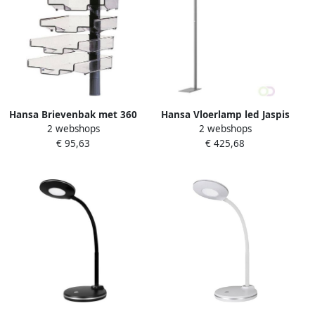
Hansa Brievenbak met 360
Hansa Vloerlamp led Jaspis
2 webshops
2 webshops
graden zwenkarm 5stuks
antraciet
€ 95,63
€ 425,68
zwart