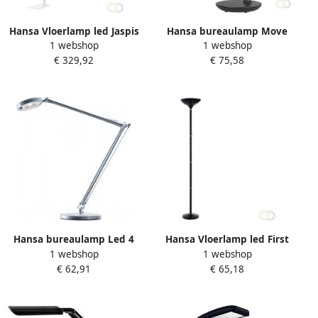
Hansa Vloerlamp led Jaspis
Hansa bureaulamp Move
1 webshop
1 webshop
wit
LED-lamp zwart
€ 329,92
€ 75,58
Hansa bureaulamp Led 4
Hansa Vloerlamp led First
1 webshop
1 webshop
You LED-lamp metaal
zwart staal
€ 62,91
€ 65,18