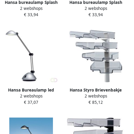
Hansa bureaulamp Splash
Hansa bureaulamp Splash
2 webshops
2 webshops
LED-lamp zwart
LED-lamp wit
€ 33,94
€ 33,94
Hansa Bureaulamp led
Hansa Styro Brievenbakje
2 webshops
2 webshops
Space zilver
met 4 brievenbakjes
€ 37,07
€ 85,12
lichtgrijs