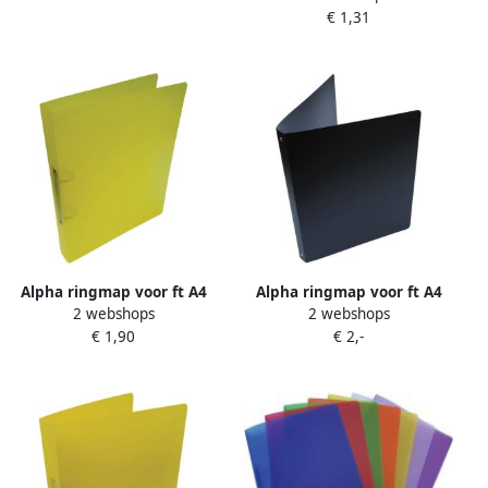
€ 1,31
transparant blauw
Alpha ringmap voor ft A4
Alpha ringmap voor ft A4
2 webshops
2 webshops
uit PP 2 ringen van 25 mm
uit PP 4 ringen van 16 mm
€ 1,90
€ 2,-
transparant geel
zwart