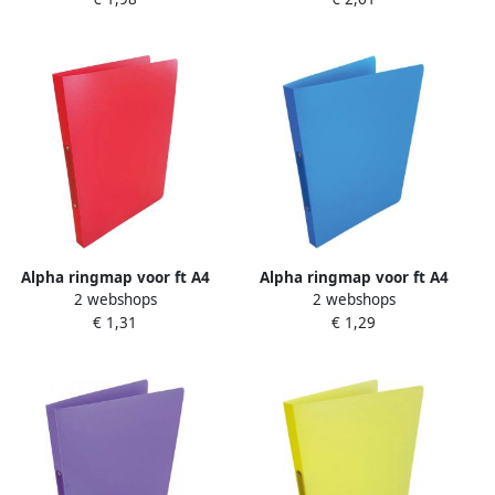
rood
geassorteerde kleuren
Alpha ringmap voor ft A4
Alpha ringmap voor ft A4
2 webshops
2 webshops
uit PP 2 ringen van 16 mm
uit PP 2 ringen van 16 mm
€ 1,31
€ 1,29
rood
blauw