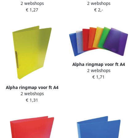
2 webshops
2 webshops
uit PP 2 ringen van 16 mm
uit PP 2 ringen van 25 mm
€ 1,27
€ 2,-
transparant rood
transparant groen
Alpha ringmap voor ft A4
2 webshops
uit PP 2 ringen van 16 mm
€ 1,71
geassorteerde transparante
kleuren
Alpha ringmap voor ft A4
2 webshops
uit PP 2 ringen van 16 mm
€ 1,31
transparant geel