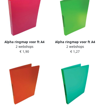
Alpha ringmap voor ft A4
Alpha ringmap voor ft A4
2 webshops
2 webshops
uit PP 2 ringen van 25 mm
uit PP 2 ringen van 16 mm
€ 1,90
€ 1,27
roze
transparant groen