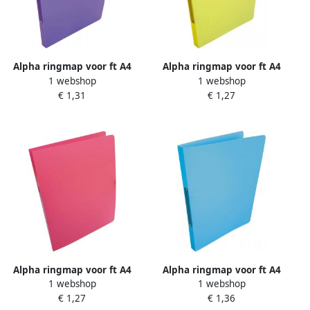
Alpha ringmap voor ft A4
Alpha ringmap voor ft A4
1 webshop
1 webshop
uit PP 2 ringen van 16 mm
uit PP 2 ringen van 16 mm
€ 1,31
€ 1,27
paars
geel
Alpha ringmap voor ft A4
Alpha ringmap voor ft A4
1 webshop
1 webshop
uit PP 2 ringen van 16 mm
uit PP 2 ringen van 16 mm
€ 1,27
€ 1,36
roze
turkoois