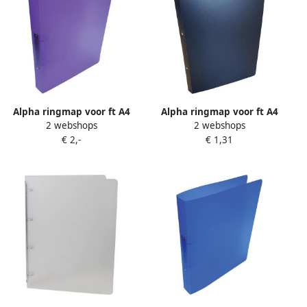
Alpha ringmap voor ft A4
Alpha ringmap voor ft A4
2 webshops
2 webshops
uit PP 2 ringen van 25 mm
uit PP 2 ringen van 16 mm
€ 2,-
€ 1,31
transparant paars
zwart