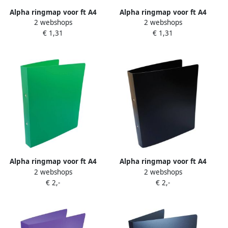
Alpha ringmap voor ft A4
Alpha ringmap voor ft A4
2 webshops
2 webshops
uit PP 2 ringen van 16 mm
uit PP 2 ringen van 16 mm
€ 1,31
€ 1,31
transparant oranje
groen
Alpha ringmap voor ft A4
Alpha ringmap voor ft A4
2 webshops
2 webshops
uit PP 2 ringen van 25 mm
uit PP 2 ringen van 25 mm
€ 2,-
€ 2,-
groen
zwart