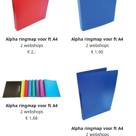
Alpha ringmap voor ft A4
Alpha ringmap voor ft A4
2 webshops
2 webshops
uit PP 2 ringen van 25 mm
uit PP 2 ringen van 25 mm
€ 2,-
€ 1,90
transparant rood
blauw
Alpha ringmap voor ft A4
2 webshops
uit PP 2 ringen van 16 mm
€ 1,68
geassorteerde kleuren
Alpha ringmap voor ft A4
2 webshops
uit PP 2 ringen van 16 mm