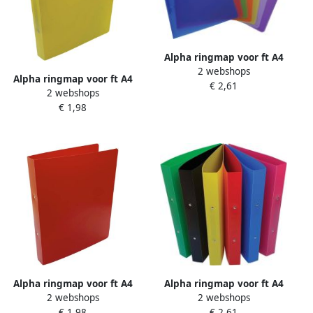
Alpha ringmap voor ft A4
2 webshops
uit PP 2 ringen van 25 mm
Alpha ringmap voor ft A4
€ 2,61
geassorteerde transparante
2 webshops
uit PP 2 ringen van 25 mm
kleuren
€ 1,98
geel
Alpha ringmap voor ft A4
Alpha ringmap voor ft A4
2 webshops
2 webshops
uit PP 2 ringen van 25 mm
uit PP 2 ringen van 25 mm
€ 1,98
€ 2,61