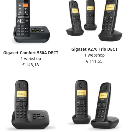
Gigaset A270 Trio DECT
Gigaset Comfort 550A DECT
1 webshop
draadloze telefoon met 2
1 webshop
draadloze telefoon met
€ 111,55
extra handsets zwart
€ 148,18
antwoordapparaat zwart