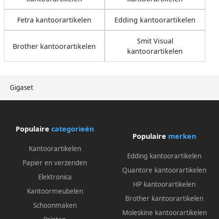
Fetra kantoorartikelen
Edding kantoorartikelen
Smit Visual
Brother kantoorartikelen
kantoorartikelen
Gigaset
Populaire
categorieën
Populaire
merken
Kantoorartikelen
Edding kantoorartikelen
Papier en verzenden
Quantore kantoorartikelen
Elektronica
HP kantoorartikelen
Kantoormeubelen
Brother kantoorartikelen
Schoonmaken
Moleskine kantoorartikelen