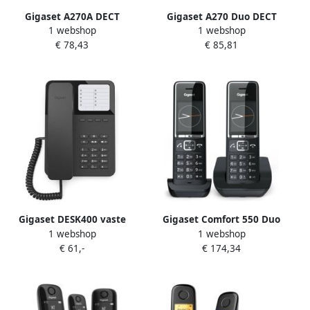
Gigaset A270A DECT
Gigaset A270 Duo DECT
1 webshop
1 webshop
draadloze telefoon met
draadloze telefoon met
€ 78,43
€ 85,81
antwoordapparaat zwart
extra handset zwart
Gigaset DESK400 vaste
Gigaset Comfort 550 Duo
1 webshop
1 webshop
telefoon zwart
DECT draadloze telefoon
€ 61,-
€ 174,34
met extra handset zwart