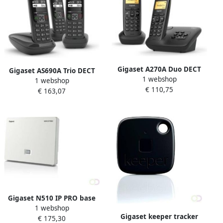
Gigaset A270A Duo DECT
Gigaset AS690A Trio DECT
1 webshop
draadloze telefoon met
1 webshop
draadloze telefoon met 2
€ 110,75
antwoordapparaat met
€ 163,07
extra handsets zwart
extra handset zwart
Gigaset N510 IP PRO base
1 webshop
DECT IP-basisstation voor
Gigaset keeper tracker
€ 175,30
mobiele communicatie