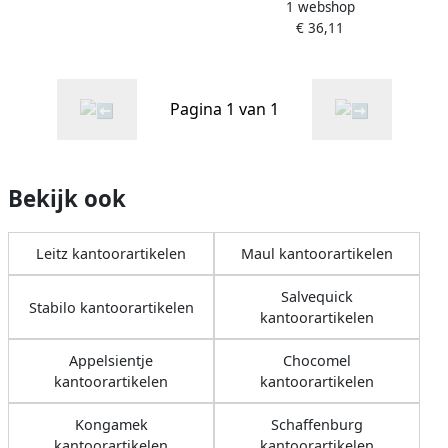
1 webshop
zwart
€ 36,11
Pagina 1 van 1
Bekijk ook
Leitz kantoorartikelen
Maul kantoorartikelen
Salvequick
Stabilo kantoorartikelen
kantoorartikelen
Appelsientje
Chocomel
kantoorartikelen
kantoorartikelen
Kongamek
Schaffenburg
kantoorartikelen
kantoorartikelen