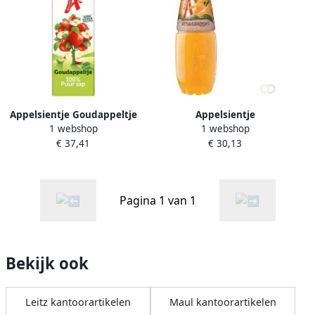
Appelsientje Goudappeltje
Appelsientje
1 webshop
1 webshop
1 l pak van 12 stuks
sinaasappelsap flesje van
€ 37,41
€ 30,13
400 ml pak van 12 stuks
Pagina 1 van 1
Bekijk ook
Leitz kantoorartikelen
Maul kantoorartikelen