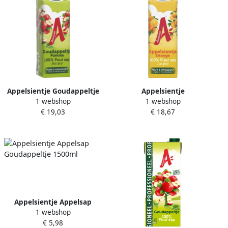
Appelsientje Goudappeltje
Appelsientje
1 webshop
1 webshop
33 cl pak van 8 stuks
sinaasappelsap 33 cl pak
€ 19,03
€ 18,67
van 8 drankkartons
Appelsientje Appelsap
1 webshop
Goudappeltje 1500ml
€ 5,98