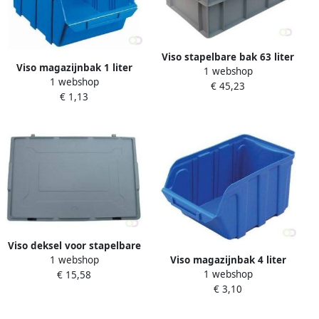
Viso stapelbare bak 63 liter
Viso magazijnbak 1 liter
1 webshop
ft 36 5 x 56 5 x 31 5 cm grijs
1 webshop
blauw
€ 45,23
€ 1,13
Viso deksel voor stapelbare
Viso magazijnbak 4 liter
1 webshop
bak 38 en 63 liter ft 60 x 40
1 webshop
blauw
€ 15,58
cm
€ 3,10