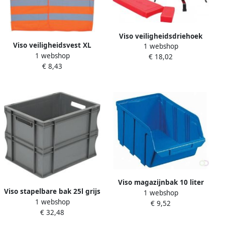
Viso veiligheidsdriehoek
Viso veiligheidsvest XL
1 webshop
1 webshop
oranje
€ 18,02
€ 8,43
Viso magazijnbak 10 liter
Viso stapelbare bak 25l grijs
1 webshop
blauw
1 webshop
€ 9,52
€ 32,48