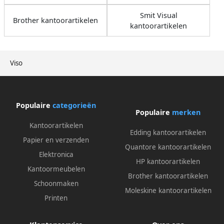
Smit Visual
Brother kantoorartikelen
kantoorartikelen
Viso
Populaire
categorieën
Populaire
merken
Kantoorartikelen
Edding kantoorartikelen
Papier en verzenden
Quantore kantoorartikelen
Elektronica
HP kantoorartikelen
Kantoormeubelen
Brother kantoorartikelen
Schoonmaken
Moleskine kantoorartikelen
Printen