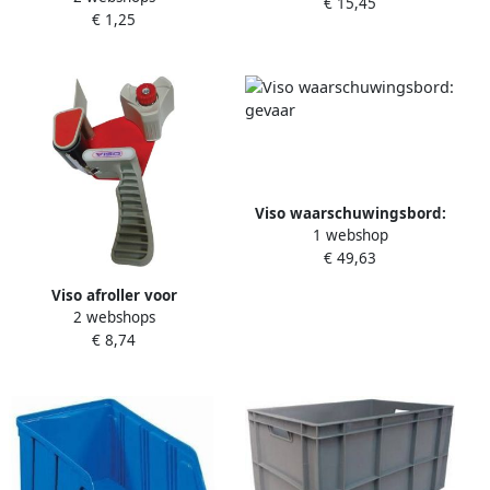
€ 15,45
€ 1,25
Viso waarschuwingsbord:
1 webshop
gevaar
€ 49,63
Viso afroller voor
2 webshops
verpakkingsplakband
€ 8,74