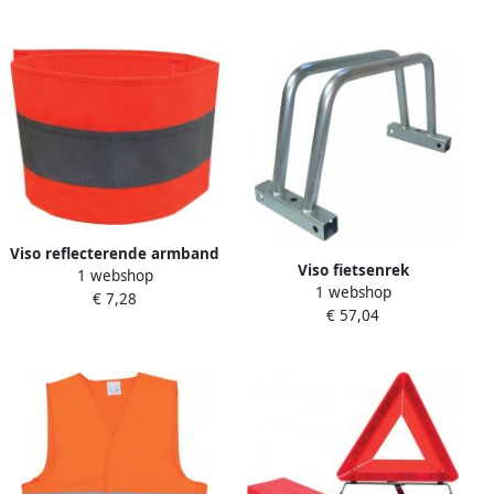
Viso reflecterende armband
Viso fietsenrek
1 webshop
oranje
1 webshop
€ 7,28
€ 57,04