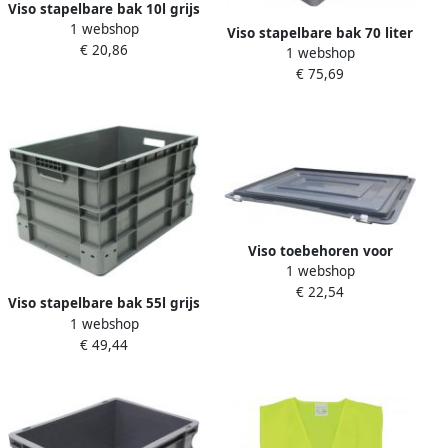
Viso stapelbare bak 10l grijs
1 webshop
Viso stapelbare bak 70 liter
€ 20,86
1 webshop
grijs
€ 75,69
Viso toebehoren voor
1 webshop
stapelbare bakken deksel
€ 22,54
37-55l
Viso stapelbare bak 55l grijs
1 webshop
€ 49,44