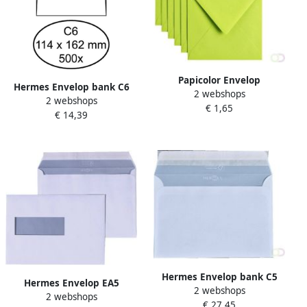
Papicolor Envelop
Hermes Envelop bank C6
2 webshops
140x140mm appelgroen
2 webshops
114x162mm zelfklevend wit
€ 1,65
pak Ã 6 stuks
€ 14,39
doos Ã 500 stuks
Hermes Envelop bank C5
Hermes Envelop EA5
2 webshops
162x229mm zelfklevend wit
2 webshops
156x220mm venster
€ 27,45
doos Ã 500 stuks