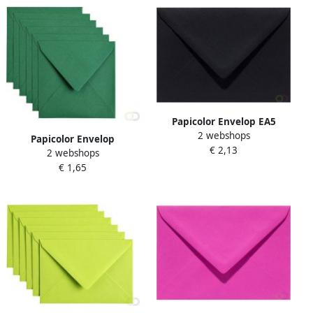
Papicolor Envelop EA5
2 webshops
156x220mm ravenzwart
Papicolor Envelop
€ 2,13
pak Ã 6 stuks
2 webshops
140x140mm dennengroen
€ 1,65
pak Ã 6 stuks