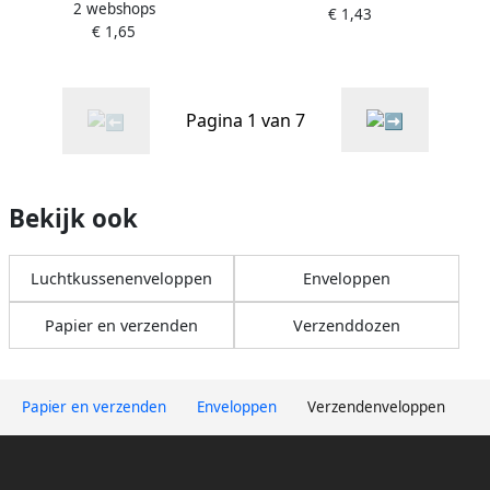
2 webshops
140x140mm zeegroen pak
€ 1,43
6 stuks
€ 1,65
Ã 6 stuks
Pagina 1 van 7
Bekijk ook
Luchtkussenenveloppen
Enveloppen
Papier en verzenden
Verzenddozen
Papier en verzenden
Enveloppen
Verzendenveloppen