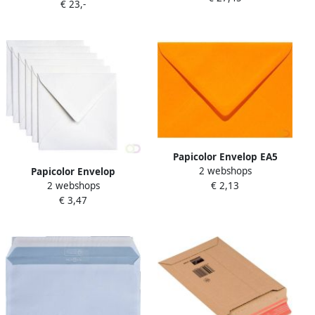
€ 23,-
4X11links 500 stuks
Papicolor Envelop EA5
2 webshops
156x220mm oranje pak Ã 6
Papicolor Envelop
€ 2,13
2 webshops
stuks
140x140mm metallic
€ 3,47
parelwit pak Ã 6 stuks