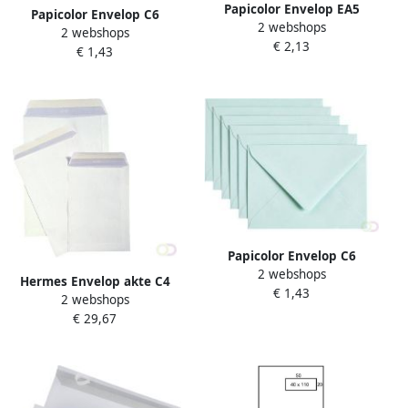
Papicolor Envelop EA5
Papicolor Envelop C6
2 webshops
156x220mm felroze pak Ã 6
2 webshops
114x162mm appelgroen
€ 2,13
stuks
€ 1,43
pak Ã 6 stuks
Papicolor Envelop C6
2 webshops
114x162mm zeegroen pak
Hermes Envelop akte C4
€ 1,43
Ã 6 stuks
2 webshops
229x324mm zelfklevend wit
€ 29,67
doos Ã 250 stuks