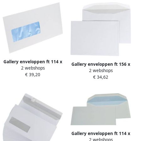
Gallery enveloppen ft 114 x
Gallery enveloppen ft 156 x
2 webshops
229 mm venster links
2 webshops
220 mm stripsluiting
€ 39,20
stripsluiting doos van 500
€ 34,62
binnenzijde grijs doos van
stuks
500 stuks
Gallery enveloppen ft 114 x
2 webshops
229 mm gegomd