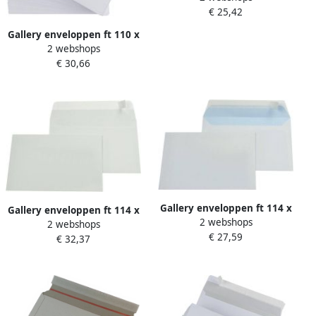
€ 25,42
binnenzijde blauw doos van
500 stuks
Gallery enveloppen ft 110 x
2 webshops
220 mm venster links
€ 30,66
stripsluiting doos van 500
stuks
Gallery enveloppen ft 114 x
Gallery enveloppen ft 114 x
2 webshops
162 mm stripsluiting
2 webshops
162 mm stripsluiting
€ 27,59
binnenzijde blauw doos van
€ 32,37
binnenzijde grijs doos van
500 stuks
500 stuks