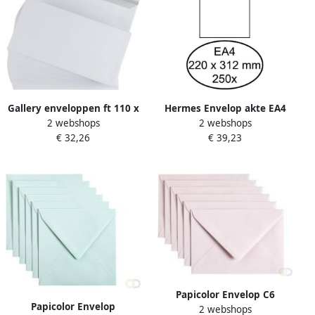
Gallery enveloppen ft 110 x
Hermes Envelop akte EA4
2 webshops
2 webshops
220 mm stripsluiting
220x312mm venster rechts
€ 32,26
€ 39,23
binnenzijde grijs doos van
4x11cm zelfklevend wit
500 stuks
doos Ã 250 stuks
Papicolor Envelop C6
Papicolor Envelop
2 webshops
114x162mm lichtroze pak Ã