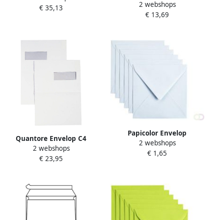
2 webshops
Campina plantaardig pak 1
€ 35,13
stripsluiting doos van 500
€ 13,69
liter
stuks
Papicolor Envelop
Quantore Envelop C4
2 webshops
140x140mm babyblauw pak
2 webshops
229x324mm venster
€ 1,65
Ã 6 stuks
€ 23,95
4x11cm links 250 stuks