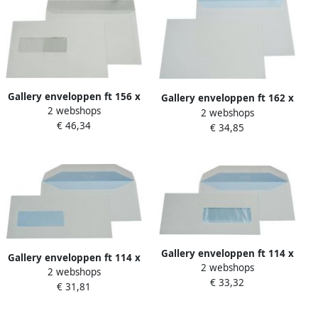
Gallery enveloppen ft 156 x
Gallery enveloppen ft 162 x
2 webshops
220 mm venster links
2 webshops
229 mm stripsluiting
€ 46,34
stripsluiting binnenzijde
€ 34,85
binnenzijde blauw doos van
grijs 500 stuks
500 stuks
Gallery enveloppen ft 114 x
Gallery enveloppen ft 114 x
2 webshops
229 mm met venster rechts
2 webshops
229 mm met venster links
€ 33,32
(ft 40 x 110 mm) gegomd
€ 31,81
(ft 40 x 110 mm) gegomd
doos van 500 stuks
doos van 500 stuks