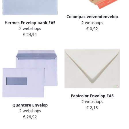
Colompac verzendenvelop
Hermes Envelop bank EA5
2 webshops
CP010 ft 18 5 x 27 x 5 cm
2 webshops
156x220mm zelfklevend wit
€ 0,92
bruin
€ 24,94
doos Ã 500 stuks
Papicolor Envelop EA5
2 webshops
156x220mm anjerwit pak Ã
Quantore Envelop
€ 2,13
6 stuks
2 webshops
156x220mm venster
€ 26,92
4x11cm rechts 500 stuks