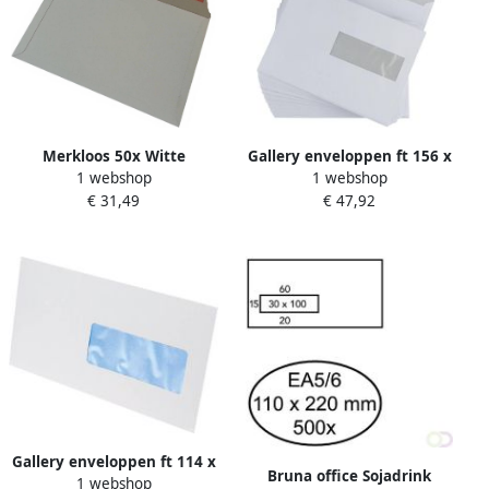
Merkloos 50x Witte
Gallery enveloppen ft 156 x
1 webshop
1 webshop
kartonnen
220 mm venster rechts
€ 31,49
€ 47,92
verzendenveloppen 38 x 26
stripsluiting binnenzijde
cm Enveloppen
grijs 500 stuks
verzendmateriaal
verpakkingen
Gallery enveloppen ft 114 x
Bruna office Sojadrink
1 webshop
229 mm venster rechts