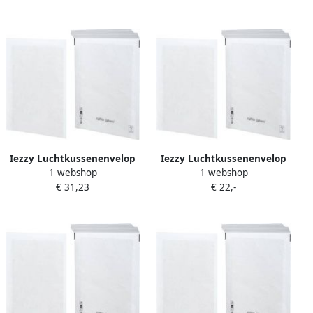
stripsluiting wit pak van 10
stripsluiting wit pak van 10
stuks
stuks
Iezzy Luchtkussenenvelop
Iezzy Luchtkussenenvelop
1 webshop
1 webshop
AirPro Green 18 H
AirPro Green 14 D
€ 31,23
€ 22,-
290x370mm wit 100 stuks
200x265mm wit 100 stuks