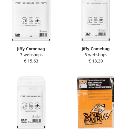
Jiffy Comebag
Jiffy Comebag
3 webshops
3 webshops
luchtkussenenveloppen ft
luchtkussenenveloppen ft
€ 15,63
€ 18,30
220 x 265 mm met
120 x 215 mm met
stripsluiting wit doos van
stripsluiting wit doos van
100 stuks
200 stuks