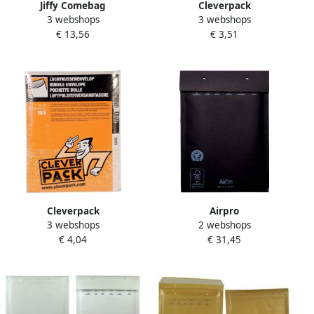
Jiffy Comebag
Cleverpack
3 webshops
3 webshops
luchtkussenenveloppen ft
luchtkussenenveloppen ft
€ 13,56
€ 3,51
100 x 165 mm met
230 x 340 mm met
stripsluiting wit doos van
stripsluiting wit pak van 10
200 stuks
stuks
Cleverpack
Airpro
3 webshops
2 webshops
luchtkussenenveloppen ft
Luchtkussenenveloppen
€ 4,04
€ 31,45
270 x 360 mm met
180x265 mm doos van 100
stripsluiting wit pak van 10
stuks zwart
stuks