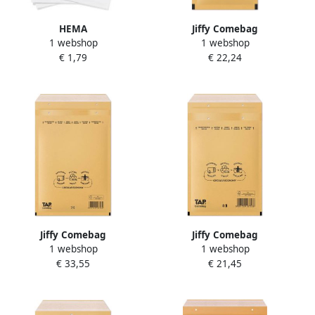
HEMA
Jiffy Comebag
1 webshop
1 webshop
Luchtkussenenveloppen
luchtkussenenveloppen ft
€ 1,79
€ 22,24
D14 3 Stuks
100 x 165 mm met
stripsluiting bruin doos van
200 stuks
Jiffy Comebag
Jiffy Comebag
1 webshop
1 webshop
luchtkussenenveloppen ft
luchtkussenenveloppen ft
€ 33,55
€ 21,45
230 x 340 mm met
180 x 265 mm met
stripsluiting bruin doos van
stripsluiting bruin doos van
100 stuks
100 stuks