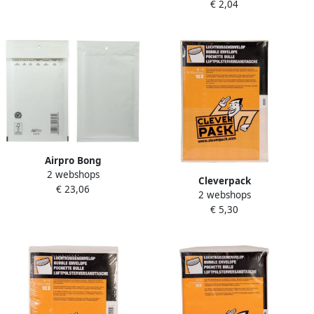
€ 2,04
120 x 215 mm met
stripsluiting wit pak van 10
stuks
Airpro Bong
2 webshops
luchtkussenenveloppen ft
Cleverpack
€ 23,06
120 x 215 mm met
2 webshops
luchtkussenenveloppen ft
stripsluiting doos van 200
€ 5,30
300 x 445 mm met
stuks wit
stripsluiting wit pak van 10
stuks