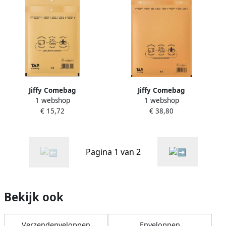
Jiffy Comebag
Jiffy Comebag
1 webshop
1 webshop
luchtkussenenveloppen ft
luchtkussenenveloppen ft
€ 15,72
€ 38,80
150 x 215 mm met
270 x 360 mm met
stripsluiting bruin doos van
stripsluiting bruin doos van
100 stuks
100 stuks
Pagina 1 van 2
Bekijk ook
Verzendenveloppen
Enveloppen