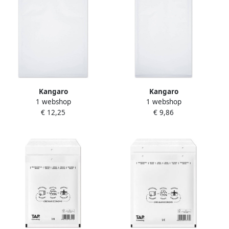
Kangaro
Kangaro
1 webshop
1 webshop
Luchtkussenenvelop
Luchtkussenenvelop
€ 12,25
€ 9,86
Raadhuis 270x360mm H18
Raadhuis 220x340mm F16
wit plakstrip krimp a 5
wit plakstrip krimp a 5
stuks
stuks