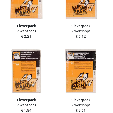
Cleverpack
Cleverpack
2 webshops
2 webshops
luchtkussenenveloppen ft
luchtkussenenveloppen ft
€ 2,21
€ 6,12
150 x 215 mm met
350 x 470 mm met
stripsluiting wit pak van 10
stripsluiting wit pak van 10
stuks
stuks
Cleverpack
Cleverpack
2 webshops
2 webshops
luchtkussenenveloppen ft
luchtkussenenveloppen ft
€ 1,84
€ 2,61
100 x 165 mm met
180 x 265 mm met