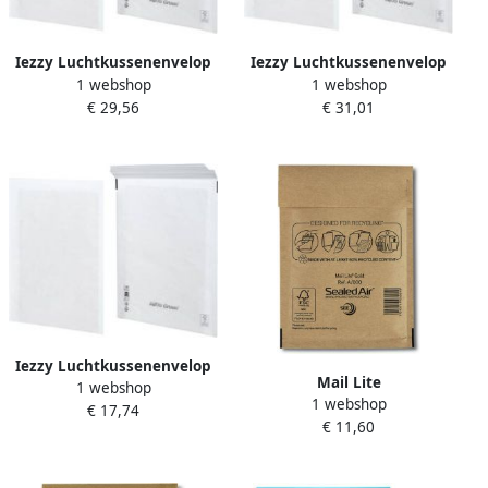
Iezzy Luchtkussenenvelop
Iezzy Luchtkussenenvelop
1 webshop
1 webshop
AirPro Green 17 G
AirPro Green 20 K
€ 29,56
€ 31,01
250x350mm wit 100 stuks
370x470mm wit 50 stuks
Iezzy Luchtkussenenvelop
Mail Lite
1 webshop
AirPro Green 13 C
1 webshop
luchtkussenenveloppen
€ 17,74
170x215mm wit 100 stuks
€ 11,60
goud A 000 110 x 160 mm
doos van 200 stuks