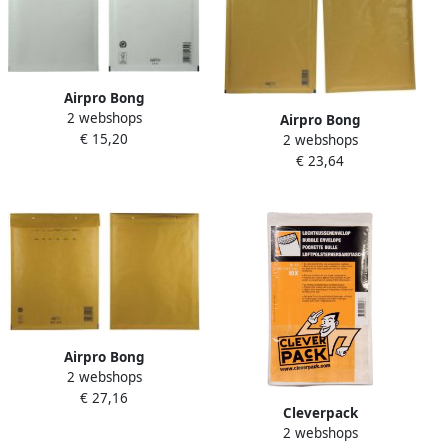
Airpro Bong
2 webshops
luchtkussenenveloppen ft
Airpro Bong
€ 15,20
175 x 265 mm met
2 webshops
luchtkussenenveloppen ft
stripsluiting doos van 100
€ 23,64
230 x 340 mm met
stuks wit
stripsluiting doos van 100
stuks bruin
Airpro Bong
2 webshops
luchtkussenenveloppen ft
€ 27,16
270 x 360 mm met
Cleverpack
stripsluiting doos van 100
2 webshops
luchtkussenenveloppen ft
stuks bruin