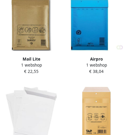
Mail Lite
Airpro
1 webshop
1 webshop
luchtkussenenveloppen
Luchtkussenenveloppen
€ 22,55
€ 38,04
goud D 1 180 x 260 mm
180x265 mm doos van 100
doos van 200 stuks
stuks blauw