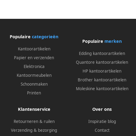
Populaire
categorieën
Populaire
merken
Kantoorartikelen
Edding kantoorartikelen
Papier en verzenden
Quantore kantoorartikelen
Elektronica
HP kantoorartikelen
Kantoormeubelen
Brother kantoorartikelen
Schoonmaken
Moleskine kantoorartikelen
Printen
Klantenservice
Over ons
Retourneren & ruilen
Inspiratie blog
Verzending & bezorging
Contact