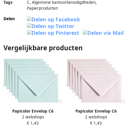
Tags
C, Algemene kantoorbenodigdheden,
Papierproducten
Delen
Vergelijkbare producten
Papicolor Envelop C6
Papicolor Envelop C6
2 webshops
2 webshops
114x162mm zeegroen pak Ã
114x162mm lichtroze pak Ã
€ 1,43
€ 1,43
6 stuks
6 stuks