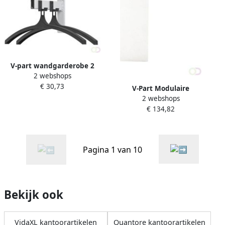
V-part wandgarderobe 2
2 webshops
haken met hangers
€ 30,73
V-Part Modulaire
2 webshops
afvalscheidingsunit 60 liter
€ 134,82
Pagina 1 van 10
Bekijk ook
VidaXL kantoorartikelen
Quantore kantoorartikelen