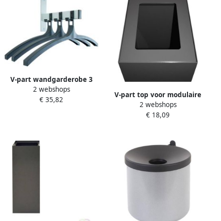
V-part wandgarderobe 3
2 webshops
haken met hangers
V-part top voor modulaire
€ 35,82
2 webshops
afvalbak 60 l donkergrijs
€ 18,09