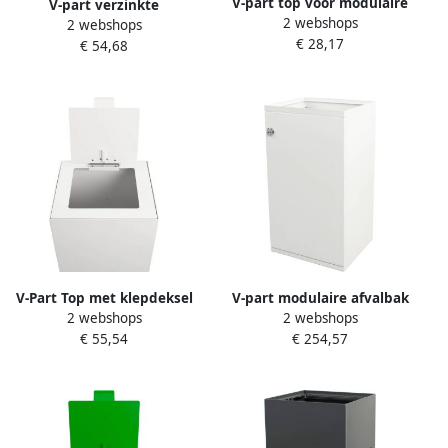
V-part top voor modulaire
V-part verzinkte
2 webshops
afvalbak 85 l en 90 l wit
2 webshops
binnenemmer voor
€ 28,17
€ 54,68
modulaire afvalbak 85 l en
90 l
V-Part Top met klepdeksel
V-part modulaire afvalbak
2 webshops
2 webshops
voor modulaire
met deur en zakhouder 85 l
€ 55,54
€ 254,57
afvalscheidingsunit 90 liter
wit