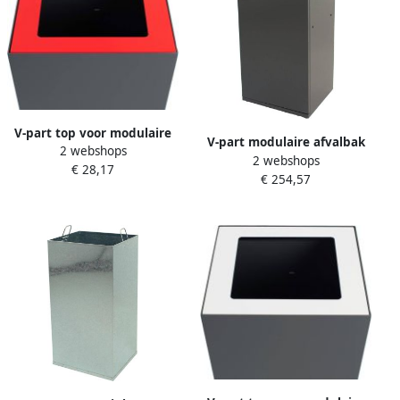
V-part top voor modulaire
V-part modulaire afvalbak
2 webshops
afvalbak 85 l en 90 l rood
2 webshops
met deur en zakhouder 85 l
€ 28,17
€ 254,57
grijs