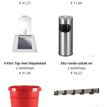
€ 41,27
€ 11,66
afvalscheidingsunit 60 liter
geassorteerd
V-Part Top met klepdeksel
Eko ronde asbak en
2 webshops
2 webshops
voor modulaire
papiermand met
€ 41,30
€ 54,22
afvalscheidingsunit 60 liter
gegalvaniseerde
binnenemmer