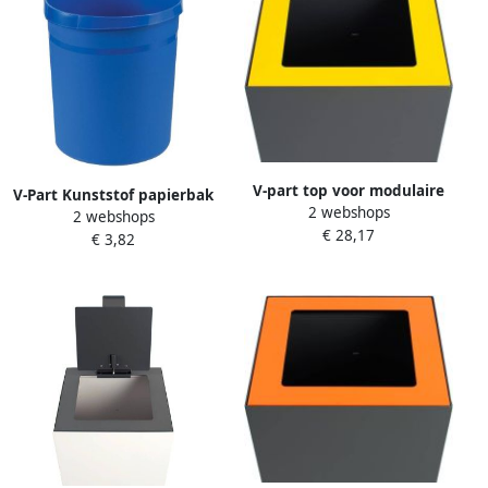
V-part top voor modulaire
V-Part Kunststof papierbak
2 webshops
afvalbak 85 l en 90 l geel
2 webshops
18 ltr
€ 28,17
€ 3,82