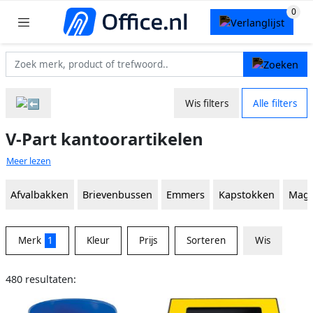
Wis filters
Alle filters
V-Part kantoorartikelen
Meer lezen
Afvalbakken
Brievenbussen
Emmers
Kapstokken
Magn
Merk
1
Kleur
Prijs
Sorteren
Wis
480 resultaten: