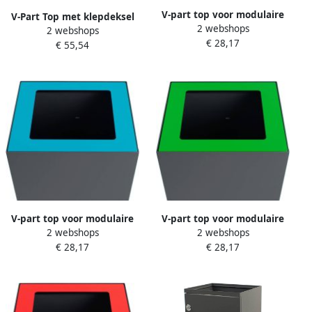
V-part top voor modulaire
V-Part Top met klepdeksel
2 webshops
afvalbak 85 l en 90 l oranje
2 webshops
voor modulaire
€ 28,17
€ 55,54
afvalscheidingsunit 90 liter
V-part top voor modulaire
V-part top voor modulaire
2 webshops
2 webshops
afvalbak 85 l en 90 l blauw
afvalbak 85 l en 90 l groen
€ 28,17
€ 28,17