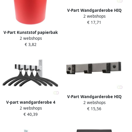
V-Part Wandgarderobe HIQ
2 webshops
5 haken
€ 17,71
V-Part Kunststof papierbak
2 webshops
18 ltr
€ 3,82
V-Part Wandgarderobe HIQ
V-part wandgarderobe 4
2 webshops
3 haken
2 webshops
haken met hangers
€ 15,56
€ 40,39