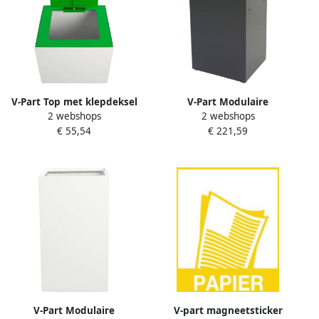
V-Part Top met klepdeksel
V-Part Modulaire
2 webshops
2 webshops
voor modulaire
afvalscheidingsunit 90 liter
€ 55,54
€ 221,59
afvalscheidingsunit 90 liter
V-Part Modulaire
V-part magneetsticker