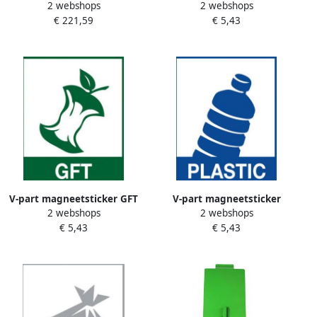
2 webshops
2 webshops
afvalscheidingsunit 90 liter
PAPIER geel
€ 221,59
€ 5,43
V-part magneetsticker GFT
V-part magneetsticker
2 webshops
2 webshops
groen
PLASTIC blauw
€ 5,43
€ 5,43