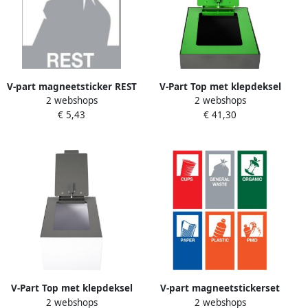
V-part magneetsticker REST
V-Part Top met klepdeksel
2 webshops
2 webshops
grijs
voor modulaire
€ 5,43
€ 41,30
afvalscheidingsunit 60 liter
V-Part Top met klepdeksel
V-part magneetstickerset
2 webshops
2 webshops
voor modulaire
pak van 6 stuks