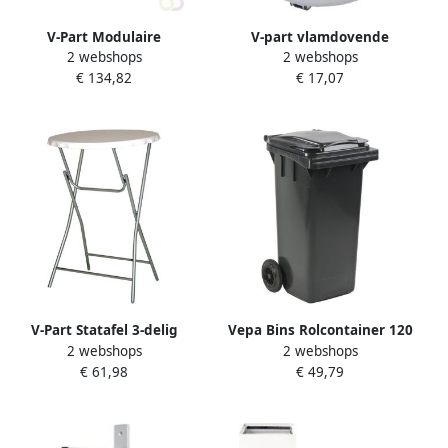
V-Part Modulaire
V-part vlamdovende
2 webshops
2 webshops
afvalscheidingsunit 60 liter
wandasbak 2 l RVS grijs en
€ 134,82
€ 17,07
zwart
V-Part Statafel 3-delig
Vepa Bins Rolcontainer 120
2 webshops
2 webshops
l grijs
€ 61,98
€ 49,79