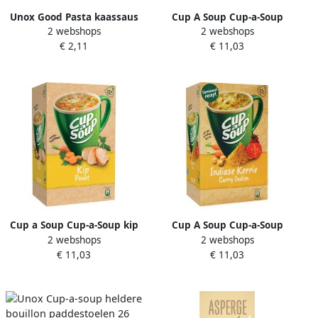
Unox Good Pasta kaassaus
Cup A Soup Cup-a-Soup
2 webshops
2 webshops
cup
erwten (St. Germain) pak
€ 2,11
€ 11,03
van 21 zakjes
Cup a Soup Cup-a-Soup kip
Cup A Soup Cup-a-Soup
2 webshops
2 webshops
pak van 21 zakjes
Indiase kerrie pak van 21
€ 11,03
€ 11,03
zakjes