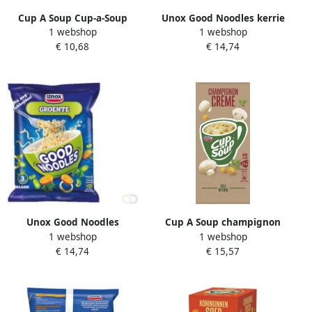
Cup A Soup Cup-a-Soup
Unox Good Noodles kerrie
1 webshop
1 webshop
drinkbouillon tuinkruiden
11 zakjes
€ 10,68
€ 14,74
pak van 26 zakjes
Unox Good Noodles
Cup A Soup champignon
1 webshop
1 webshop
groenten 11 zakjes
crème 140 ml pak van 24
€ 14,74
€ 15,57
porties