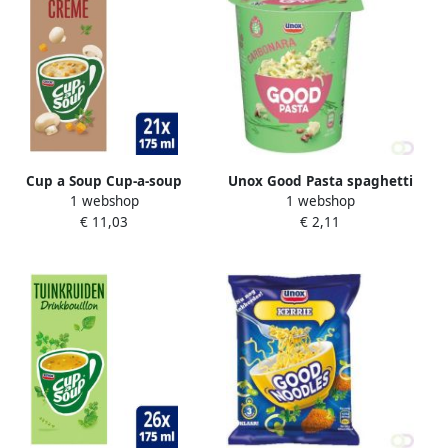
Cup a Soup Cup-a-soup
Unox Good Pasta spaghetti
1 webshop
1 webshop
champignon cremesoep 21
carbonara cup
€ 11,03
€ 2,11
zakjes