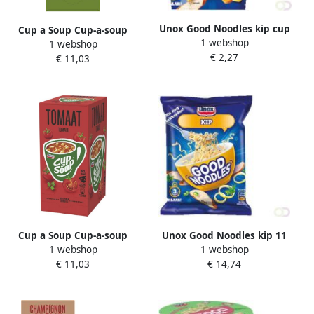
Unox Good Noodles kip cup
Cup a Soup Cup-a-soup
1 webshop
1 webshop
groentesoep 21 zakjes
€ 2,27
€ 11,03
Cup a Soup Cup-a-soup
Unox Good Noodles kip 11
1 webshop
1 webshop
tomatensoep 21 zakjes
zakjes
€ 11,03
€ 14,74