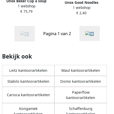
Unox Beker Cup a soup
Unox Good Noodles
1 webshop
karton 1000 stuks(20 rol
1 webshop
groenten cup
€ 75,79
van 50 stuks )
€ 2,40
Pagina 1 van 2
Bekijk ook
Leitz kantoorartikelen
Maul kantoorartikelen
Stabilo kantoorartikelen
Domo kantoorartikelen
Paperflow
Carioca kantoorartikelen
kantoorartikelen
Kongamek
Schaffenburg
kantoorartikelen
kantoorartikelen