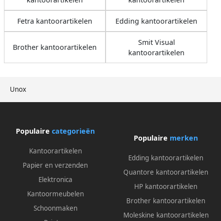
Fetra kantoorartikelen
Edding kantoorartikelen
Smit Visual
Brother kantoorartikelen
kantoorartikelen
Unox
Populaire
categorieën
Populaire
merken
Kantoorartikelen
Edding kantoorartikelen
Papier en verzenden
Quantore kantoorartikelen
Elektronica
HP kantoorartikelen
Kantoormeubelen
Brother kantoorartikelen
Schoonmaken
Moleskine kantoorartikelen