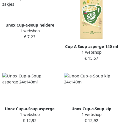
Unox Cup-a-soup heldere
1 webshop
bouillon paddestoelen 26
€ 7,23
zakjes
Cup A Soup asperge 140 ml
1 webshop
pak van 24 porties
€ 15,57
Unox Cup-a-Soup asperge
Unox Cup-a-Soup kip
1 webshop
1 webshop
24x140ml
24x140ml
€ 12,92
€ 12,92