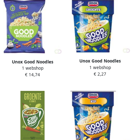
Unox Good Noodles
Unox Good Noodles
1 webshop
groenten cup
1 webshop
oosterse kip 11 zakjes
€ 2,27
€ 14,74