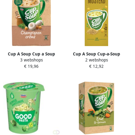
Cup A Soup Cup a Soup
Cup A Soup Cup-a-Soup
3 webshops
2 webshops
champignon crème met
mosterd pak van 24 zakjes
€ 19,96
€ 12,92
croutons voor automaten
40 porties