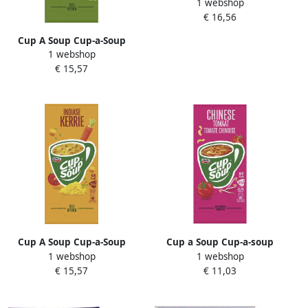
1 webshop
bolognese cup
€ 16,56
Cup A Soup Cup-a-Soup
1 webshop
groente pak van 24 zakjes
€ 15,57
Cup A Soup Cup-a-Soup
Cup a Soup Cup-a-soup
1 webshop
1 webshop
indiase kerrie pak van 24
Chinese tomatensoep 21
€ 15,57
€ 11,03
zakjes
zakjes