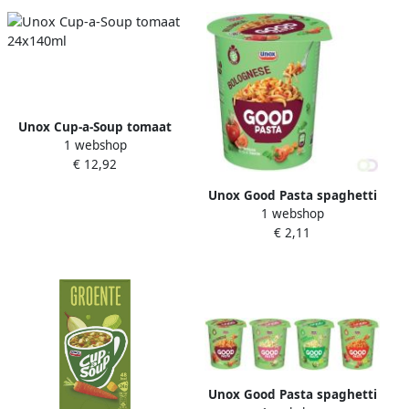
Unox Cup-a-Soup tomaat
1 webshop
24x140ml
€ 12,92
Unox Good Pasta spaghetti
1 webshop
bolognese cup
€ 2,11
Unox Good Pasta spaghetti