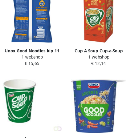
Unox Good Noodles kip 11
Cup A Soup Cup-a-Soup
1 webshop
1 webshop
zakjes
Koninginnensoep pak van
€ 15,65
€ 12,14
21 zakjes