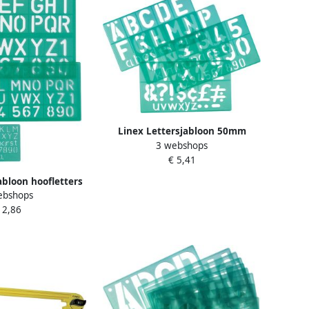
Linex Lettersjabloon 50mm
3 webshops
hoofdletters letters cijfers
€ 5,41
abloon hoofletters
ebshops
rs set Ã¡ 3 stuks
 2,86