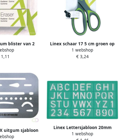
gum blister van 2
Linex schaar 17 5 cm groen op
ebshop
1 webshop
tuks
blister
 1,11
€ 3,24
Linex Lettersjabloon 20mm
 uitgum sjabloon
1 webshop
hoofdletters letters cijfers
ebshop
s-30