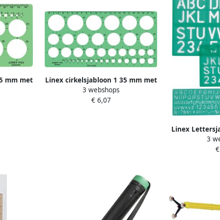
 35 mm met
Linex cirkelsjabloon 1 35 mm met
3 webshops
arkering
39 cirkels en milimeteruitlijning
€ 6,07
Linex Lettersj
3 w
letters cijfe
€