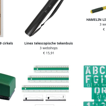
HAMELIN LI
3 w
passe
€
9 cirkels
Linex telescopische tekenbuis
3 webshops
mm grijs
diameter van 7 5 cm lengte van
€ 15,91
70 tot 124 cm