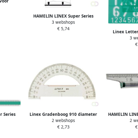
voor
10
HAMELIN LINEX Super Series
3 webshops
liniaal 20 cm s20mm groen
€ 5,74
Linex Lette
3 w
hoofdletters
€
 Series
Linex Gradenboog 910 diameter
HAMELIN LINEX
2 webshops
2 w
 groen
100mm 180graden transparant
r
€ 2,73
€