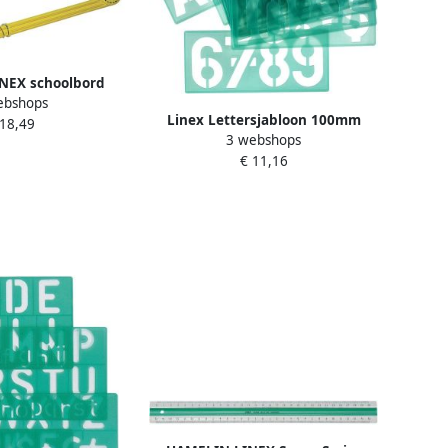
NEX schoolbord
ebshops
r bb 450
Linex Lettersjabloon 100mm
 18,49
3 webshops
hoofdletters letters cijfers
€ 11,16