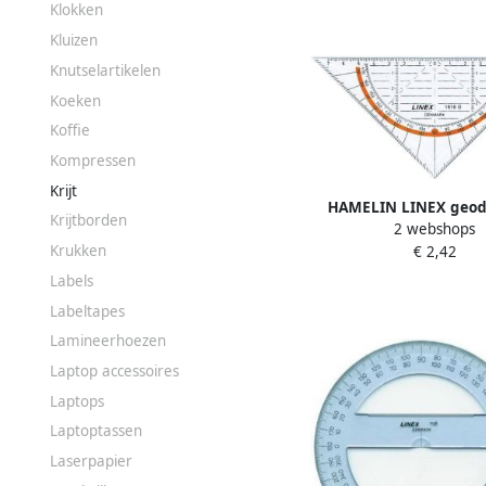
Klokken
Kluizen
Knutselartikelen
Koeken
Koffie
Kompressen
Krijt
HAMELIN LINEX geod
Krijtborden
2 webshops
1616g
Krukken
€ 2,42
Labels
Labeltapes
Lamineerhoezen
Laptop accessoires
Laptops
Laptoptassen
Laserpapier