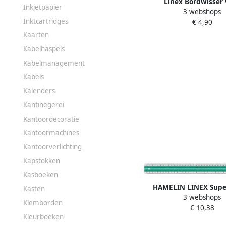
Linex Bordwisser 
Inkjetpapier
3 webshops
schoolbord SPF
Inktcartridges
€ 4,90
Kaarten
Kabelhaspels
Kabelmanagement
Kabels
Kalenders
Kantinegerei
Kantoordecoratie
Kantoormachines
Kantoorverlichting
Kapstokken
Kasboeken
HAMELIN LINEX Super
Kasten
3 webshops
liniaal 40 cm s40mm
Klemborden
€ 10,38
Kleurboeken