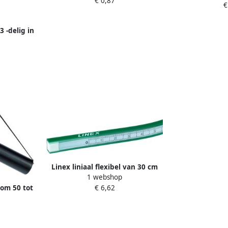
€ 0,87
€
 -delig in
e in
euren
Linex liniaal flexibel van 30 cm
1 webshop
om 50 tot
€ 6,62
 zwart