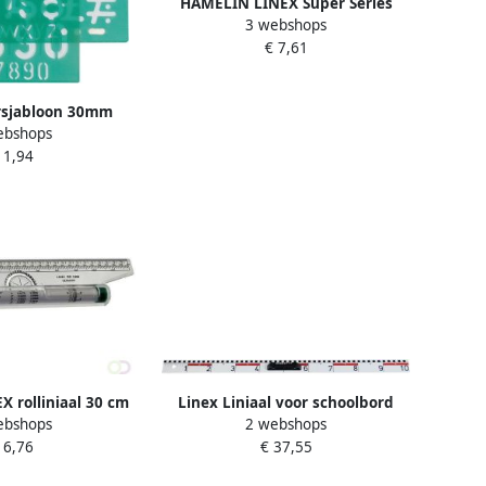
HAMELIN LINEX Super Series
3 webshops
liniaal 30 cm s30mm groen
€ 7,61
rsjabloon 30mm
ebshops
 letters cijfers
 1,94
 rolliniaal 30 cm
Linex Liniaal voor schoolbord
ebshops
2 webshops
r1000
BBR100
 6,76
€ 37,55