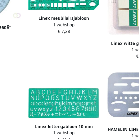
Linex meubilairsjabloon
1 webshop
360Â°
€ 7,28
Linex witte 
1 w
s
€
Linex lettersjabloon 10 mm
HAMELIN LINEX
1 webshop
1 w
e