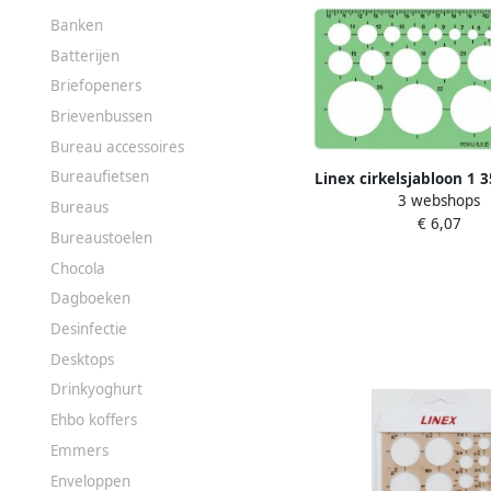
Banken
Batterijen
Briefopeners
Brievenbussen
Bureau accessoires
Bureaufietsen
Linex cirkelsjabloon 1
3 webshops
22 cirkels en uitlijnm
Bureaus
€ 6,07
Bureaustoelen
Chocola
Dagboeken
Desinfectie
Desktops
Drinkyoghurt
Ehbo koffers
Emmers
Enveloppen