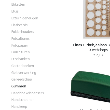
Etiketten
Etuis
Extern geheugen
Flashcards
Folderhouders
Fotoalbums
Linex Cirkelsjabloon 3
Fotopapier
3 webshops
met inktvoetjes 1-35
Fournituren
€ 6,07
Frisdranken
Gastenboeken
Geldverwerking
Gereedschap
Gummen
Handdoekdispensers
Handschoenen
Handzeep