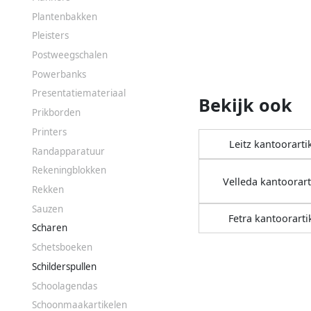
Plantenbakken
Pleisters
Postweegschalen
Powerbanks
Presentatiemateriaal
Bekijk ook
Prikborden
Printers
Leitz kantoorarti
Randapparatuur
Rekeningblokken
Velleda kantoorart
Rekken
Sauzen
Fetra kantoorarti
Scharen
Schetsboeken
Schilderspullen
Schoolagendas
Schoonmaakartikelen