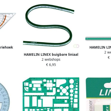
riehoek
HAMELIN LIN
2 w
liniaal 50 
HAMELIN LINEX buigbare liniaal
€
2 webshops
50 cm fcg-50
€ 6,95