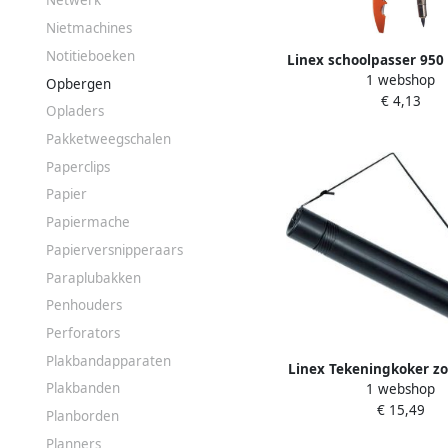
Netwerk
Nietmachines
Notitieboeken
Linex schoolpasser 950 3
1 webshop
een ophangdoosj
Opbergen
€ 4,13
geassorteerde kl
Opladers
Pakketweegschalen
Paperclips
Papier
Papiermache
Papierversnipperaars
Paraplubakken
Penhouders
Perforators
Plakbandapparaten
Linex Tekeningkoker zo
Plakbanden
1 webshop
90cm doorsnee 6cm
€ 15,49
Planborden
Planners