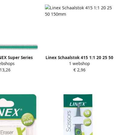
EX Super Series
Linex Schaalstok 415 1:1 20 25 50
ebshops
1 webshop
cm s50mm groen
150mm
 13,26
€ 2,96