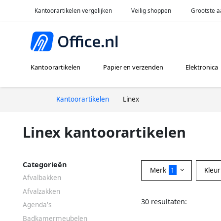
Kantoorartikelen vergelijken
Veilig shoppen
Grootste a
Kantoorartikelen
Papier en verzenden
Elektronica
Kantoorartikelen
Linex
Linex kantoorartikelen
Categorieën
Merk
1
Kleu
Afvalbakken
Afvalzakken
30 resultaten:
Agenda's
Badkamermeubelen