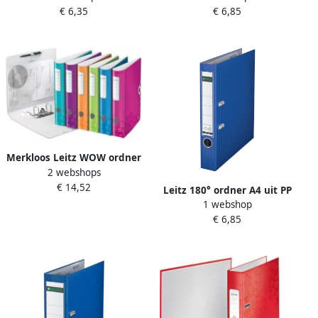
€ 6,35
€ 6,85
Merkloos Leitz WOW ordner
2 webshops
Active geassorteerde
€ 14,52
kleuren rug van 5 cm
Leitz 180° ordner A4 uit PP
1 webshop
rug van 5 cm donkerblauw
€ 6,85