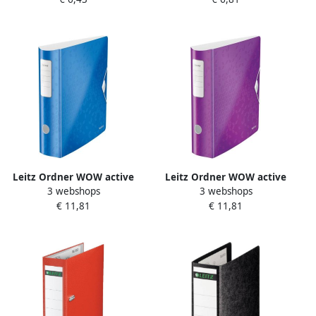
ijsblauw
Leitz Ordner WOW active
Leitz Ordner WOW active
3 webshops
3 webshops
180° 80mm PP A4 blauw
180° 80mm PP A4 paars
€ 11,81
€ 11,81