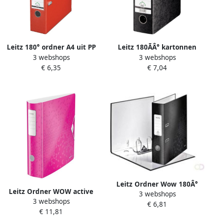
Leitz 180° ordner A4 uit PP
Leitz 180ÃÂ° kartonnen
3 webshops
3 webshops
rug van 8 cm lichtrood
ordner ft A5 rug van 7 cm
€ 6,35
€ 7,04
zwart
Leitz Ordner Wow 180Â°
Leitz Ordner WOW active
3 webshops
gelamineerd 80mm A4
3 webshops
180° 80mm PP A4 roze
€ 6,81
zwart
€ 11,81