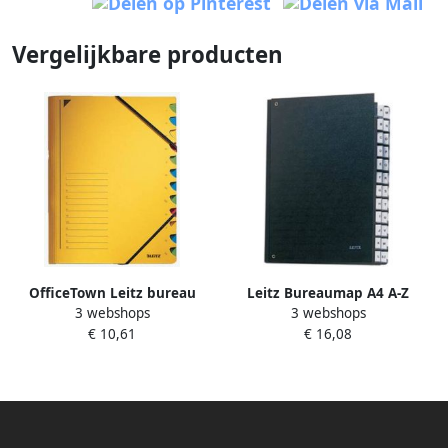
Vergelijkbare producten
OfficeTown Leitz bureau
Leitz Bureaumap A4 A-Z
3 webshops
3 webshops
sorteermap karton ft A4 12
internationaal karton zwart
€ 10,61
€ 16,08
tabs geel