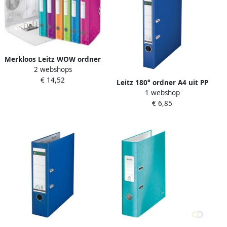
Merkloos Leitz WOW ordner
2 webshops
Active geassorteerde
€ 14,52
kleuren rug van 5 cm
Leitz 180° ordner A4 uit PP
1 webshop
rug van 5 cm donkerblauw
€ 6,85