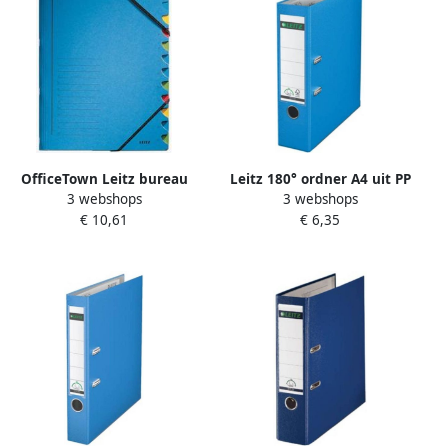
OfficeTown Leitz bureau
Leitz 180° ordner A4 uit PP
3 webshops
3 webshops
sorteermap karton ft A4 12
rug van 8 cm lichtblauw
€ 10,61
€ 6,35
tabs blauw