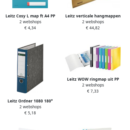
Leitz Cosy L map ft A4 PP
Leitz verticale hangmappen
2 webshops
2 webshops
van 200 micron
ft A4 gems pak van 25 stuks
€ 4,34
€ 44,82
ondoorzichtig blauw
Leitz WOW ringmap uit PP
2 webshops
ft A4 geassorteerde kleuren
€ 7,33
Leitz Ordner 1080 180°
2 webshops
80mm karton A4 blauw
€ 5,18