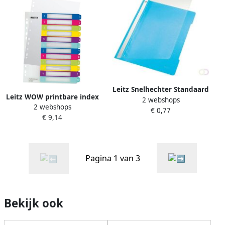
Leitz Snelhechter Standaard
Leitz WOW printbare index
2 webshops
A4 gerecycled PP lichtblauw
2 webshops
12 tabs
€ 0,77
€ 9,14
Pagina 1 van 3
Bekijk ook