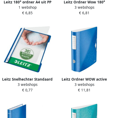
Leitz 180° ordner A4 uit PP
Leitz Ordner Wow 180°
1 webshop
3 webshops
rug van 8 cm donkerblauw
gelamineerd 80mm A4
€ 6,85
€ 6,81
ijsblauw
Leitz Snelhechter Standaard
Leitz Ordner WOW active
3 webshops
3 webshops
A4 gerecycled PP blauw
180° 80mm PP A4 blauw
€ 0,77
€ 11,81