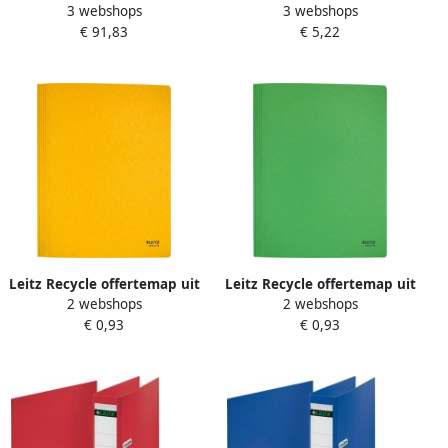
3 webshops
3 webshops
Premium lasnaad copy safe
maxi 4-rings D-mechaniek
€ 91,83
€ 5,22
0.15mm PVC A4 blauw 100
25mm blauw
stuks
Leitz Recycle offertemap uit
Leitz Recycle offertemap uit
2 webshops
2 webshops
karton ft A4 geel
karton ft A4 groen
€ 0,93
€ 0,93