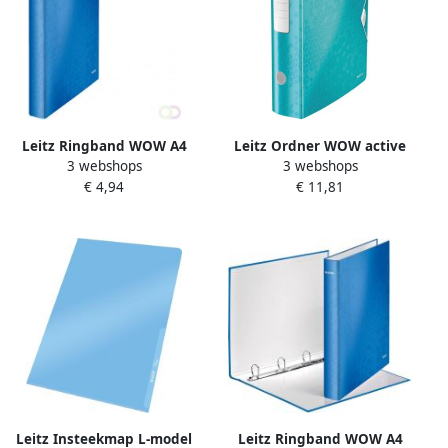
Leitz Ringband WOW A4
Leitz Ordner WOW active
3 webshops
3 webshops
maxi 2-rings D-mechaniek
180° 80mm PP A4 ijsblauw
€ 4,94
€ 11,81
25mm blauw
Leitz Insteekmap L-model
Leitz Ringband WOW A4