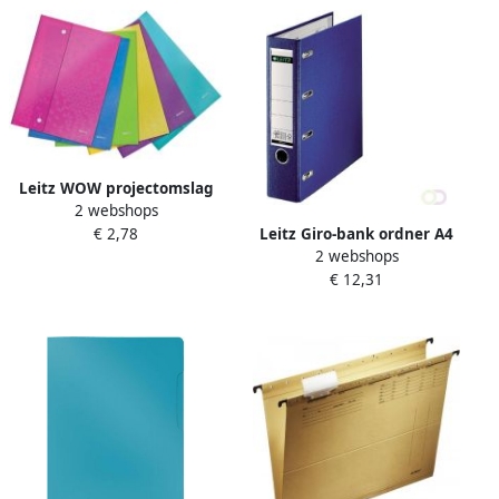
Leitz WOW projectomslag
2 webshops
A4 uit PP geassorteerde
Leitz Giro-bank ordner A4
€ 2,78
kleuren
2 webshops
met dubbele mechaniek
€ 12,31
80mm PP blauw