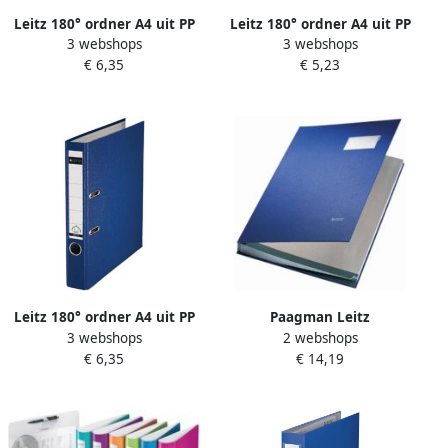
Leitz 180° ordner A4 uit PP
Leitz 180° ordner A4 uit PP
3 webshops
3 webshops
rug van 5 cm lichtblauw
rug van 8 cm blauw
€ 6,35
€ 5,23
Leitz 180° ordner A4 uit PP
Paagman Leitz
3 webshops
2 webshops
rug van 5 cm blauw
handtekenmap 20 vakken
€ 6,35
€ 14,19
blauw