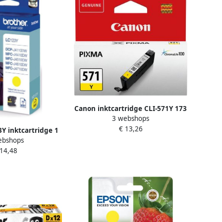
Canon inktcartridge CLI-571Y 173
3 webshops
foto&apos;s OEM 0388C001 geel
€ 13,26
3Y inktcartridge 1
ebshops
gineel Hoog (XL)
 14,48
Geel (LC-123Y)