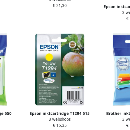
€ 21,30
geel
Epson inktca
3 w
series L 3.0
€
OEM C13T
ge 550
Epson inktcartridge T1294 515
Brother ink
3 webshops
3 w
C-3217Y
pagina&apos;s OEM
pagina&apos;
€ 15,35
€
C13T12944012 geel