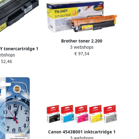
Brother toner 2.200
3 webshops
pagina&apos;s OEM TN-245Y geel
Y tonercartridge 1
€ 97,54
ebshops
eel Geel (TN-423Y)
152,46
Canon 4543B001 inktcartridge 1
3 webshops
stuk(s) Origineel Geel (4543B001)