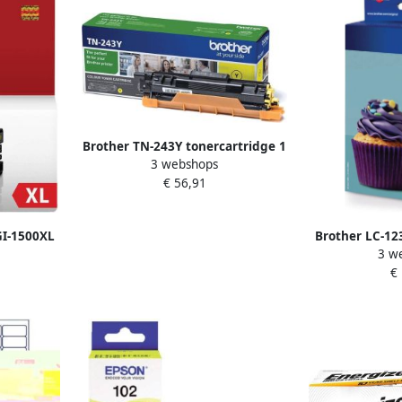
Brother TN-243Y tonercartridge 1
3 webshops
stuk(s) Origineel Geel (TN-243Y)
€ 56,91
GI-1500XL
Brother LC-12
3 w
s OEM
stuk(s) Ori
€
l
rendement 