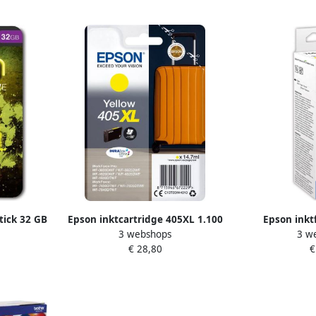
tick 32 GB
Epson inktcartridge 405XL 1.100
Epson inkt
3 webshops
3 w
pagina&apos;s OEM
pagina&apos;
€ 28,80
€
C13T05H44010 geel