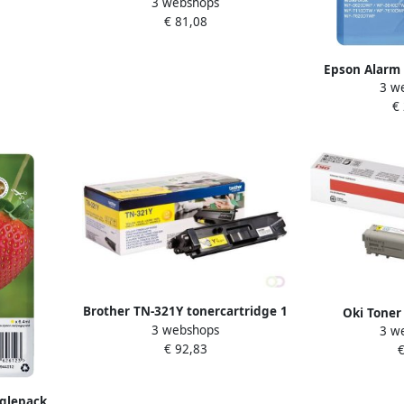
3 webshops
stuk(s) Origineel Geel (TN-320Y)
€ 81,08
Epson Alarm 
3 w
Yellow 27XL DU
€
(C13T
Brother TN-321Y tonercartridge 1
Oki Toner
3 webshops
stuk(s) Origineel Geel (TN-321Y)
3 w
pagina&ap
€ 92,83
€
nglepack