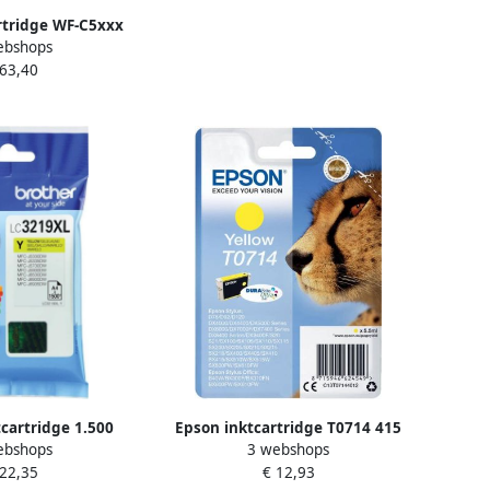
rtridge WF-C5xxx
ebshops
00 pagina&apos;s
 63,40
944440 geel
tcartridge 1.500
Epson inktcartridge T0714 415
ebshops
3 webshops
s OEM LC-3219XLY
pagina&apos;s OEM
 22,35
€ 12,93
geel
C13T07144012 geel