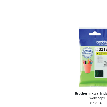
Brother inktcartrid
3 webshops
pagina&apos;s OEM L
€ 12,54
geel