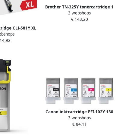
Brother TN-325Y tonercartridge 1
3 webshops
stuk(s) Origineel Geel (TN-325Y)
€ 143,20
ridge CLI-581Y XL
ebshops
s;s OEM 2051C001
 14,92
geel
Canon inktcartridge PFI-102Y 130
3 webshops
ml OEM 0898B001 geel
€ 84,11