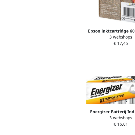
Epson inktcartridge 60
3 webshops
OEM C13T03A44010
€ 17,45
Energizer Batterij Ind
3 webshops
alkaline doos Ã 12
€ 16,01