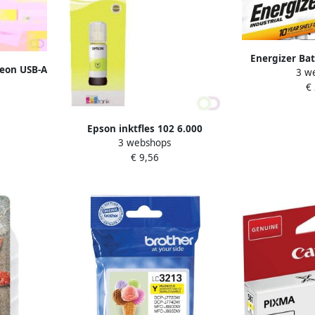
Energizer Bat
Neon USB-A
3 w
alkaline d
€
Epson inktfles 102 6.000
3 webshops
pagina&apos;s OEM C13T03R440
€ 9,56
geel