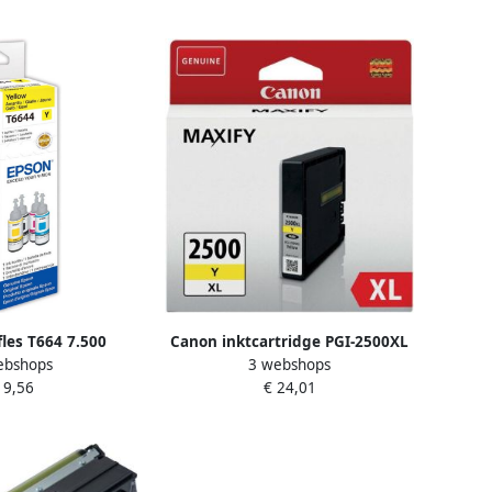
fles T664 7.500
Canon inktcartridge PGI-2500XL
ebshops
3 webshops
s OEM C13T664440
1.760 pagina&apos;s OEM
 9,56
€ 24,01
geel
9267B001 geel