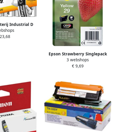
terij Industrial D
ebshops
oos Ã 12 stuks
 23,68
Epson Strawberry Singlepack
3 webshops
Yellow 29 Claria Home Ink
€ 9,69
(C13T29844012)