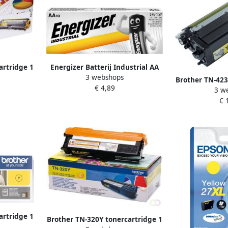
artridge 1
Energizer Batterij Industrial AA
3 webshops
(TN-241Y)
alkaline doos Ã 10 stuks
Brother TN-423
€ 4,89
3 w
stuk(s) Origin
€ 
artridge 1
Brother TN-320Y tonercartridge 1
(TN-247Y)