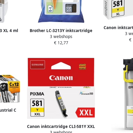
Canon inktcart
3 XL 4 ml
Brother LC-3213Y inktcartridge
3 w
199 foto&apo
3 webshops
 geel
Origineel Hoog (XL) rendement
€
€ 12,77
Geel (LC-3213Y)
ustrial C
 stuks
Canon inktcartridge CLI-581Y XXL
3 webshops
322 foto&apos;s OEM 1997C001