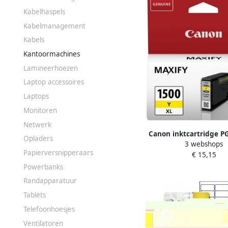
Kabelhaspels
Kabelmanagement
Kabels
Kantoormachines
Lamineerhoezen
Laptop accessoires
Laptops
Monitoren
Netwerk
Canon inktcartridge P
Opladers
3 webshops
935 pagina&apos;
Papierversnipperaars
€ 15,15
9195B001 gee
Powerbanks
Randapparatuur
Tablets
Telefoonhoesjes
Ventilatoren