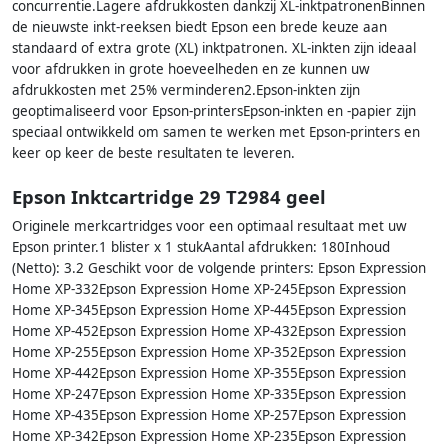
concurrentie.Lagere afdrukkosten dankzij XL-inktpatronenBinnen
de nieuwste inkt-reeksen biedt Epson een brede keuze aan
standaard of extra grote (XL) inktpatronen. XL-inkten zijn ideaal
voor afdrukken in grote hoeveelheden en ze kunnen uw
afdrukkosten met 25% verminderen2.Epson-inkten zijn
geoptimaliseerd voor Epson-printersEpson-inkten en -papier zijn
speciaal ontwikkeld om samen te werken met Epson-printers en
keer op keer de beste resultaten te leveren.
Epson Inktcartridge 29 T2984 geel
Originele merkcartridges voor een optimaal resultaat met uw
Epson printer.1 blister x 1 stukAantal afdrukken: 180Inhoud
(Netto): 3.2 Geschikt voor de volgende printers: Epson Expression
Home XP-332Epson Expression Home XP-245Epson Expression
Home XP-345Epson Expression Home XP-445Epson Expression
Home XP-452Epson Expression Home XP-432Epson Expression
Home XP-255Epson Expression Home XP-352Epson Expression
Home XP-442Epson Expression Home XP-355Epson Expression
Home XP-247Epson Expression Home XP-335Epson Expression
Home XP-435Epson Expression Home XP-257Epson Expression
Home XP-342Epson Expression Home XP-235Epson Expression