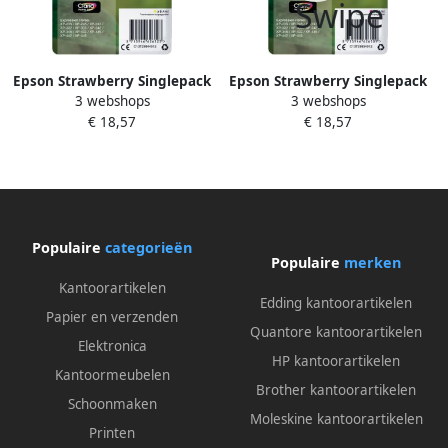
Epson Strawberry Singlepack
Epson Strawberry Singlepack
3 webshops
3 webshops
Yellow 29XL Claria Home Ink
Magenta 29XL Claria Home
€ 18,57
€ 18,57
(C13T29944012)
Ink (C13T29934012)
Populaire
categorieën
Populaire
merken
Kantoorartikelen
Edding kantoorartikelen
Papier en verzenden
Quantore kantoorartikelen
Elektronica
HP kantoorartikelen
Kantoormeubelen
Brother kantoorartikelen
Schoonmaken
Moleskine kantoorartikelen
Printen