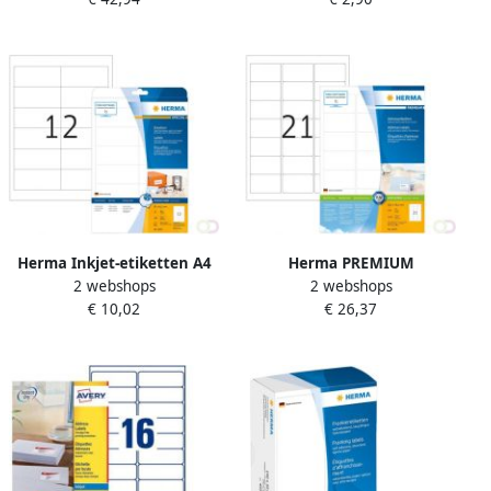
vellen 24 per vel 63 5 x 33 9
mm
Herma Inkjet-etiketten A4
Herma PREMIUM
2 webshops
2 webshops
97 x 42 3 mm wit
adresetiketten A4 63 5 x 38
€ 10,02
€ 26,37
permanent hechtend
1 mm wit permanent
hechtend