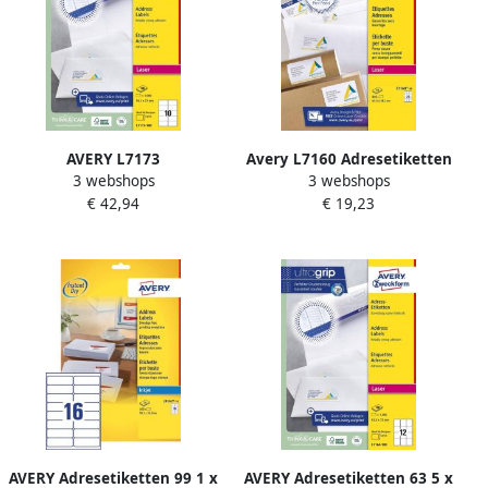
AVERY L7173
Avery L7160 Adresetiketten
3 webshops
3 webshops
Verzendetiketten Laser
Laser Ultragrip wit 40
€ 42,94
€ 19,23
Ultragrip wit 100 vellen 10
vellen 21 per vel 63 5 x 38 1
per vel 99 1 x 57 mm
mm
AVERY Adresetiketten 99 1 x
AVERY Adresetiketten 63 5 x