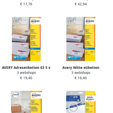
€ 17,76
€ 42,94
mm (b x h) 600 etiketten
Ultragrip wit 100 vellen 6
wit
per vel 99 1 x 93 1 mm
AVERY Adresetiketten 63 5 x
Avery Witte etiketten
3 webshops
3 webshops
38 1 mm wit Inkjetprinter
QuickDry doos van 40 blad
€ 19,40
€ 19,40
permanent klevend J8160-
ft 63 5 x 33 9 mm (b x h)
40
960 stuks 24 per blad