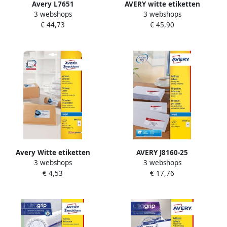
Avery L7651
AVERY witte etiketten
3 webshops
3 webshops
Verzendetiketten Laser
QuickDry ft 63 5 x 33 9 mm
€ 44,73
€ 45,90
Ultragrip wit 100 vellen 65
(b x h) 2.400 stuks 24 per
per vel 38 1 x 21 2 mm
blad
Avery Witte etiketten
AVERY J8160-25
3 webshops
3 webshops
QuickDry doos van 10 blad
adresetiketten ft 63 5 x 38 1
€ 4,53
€ 17,76
ft 99 1 x 67 7 mm (b x h) 80
mm(b x h) 525 etiketten wit
stuks 8 per blad Met ...