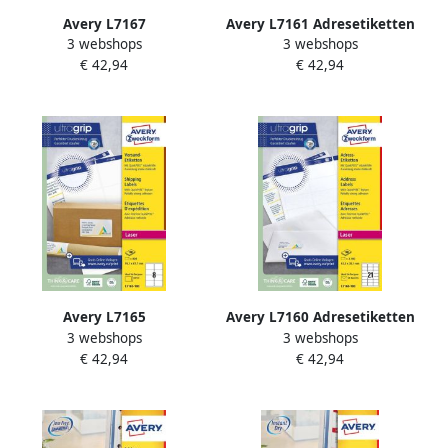
Avery L7167
Avery L7161 Adresetiketten
3 webshops
3 webshops
Verzendetiketten Laser
Laser Ultragrip wit 100
€ 42,94
€ 42,94
Ultragrip wit 100 vellen 1
vellen 18 per vel 63 5 x 46 6
per vel 199 6 x 289 1 mm
mm
Avery L7165
Avery L7160 Adresetiketten
3 webshops
3 webshops
Verzendetiketten Laser
Laser Ultragrip wit 100
€ 42,94
€ 42,94
Ultragrip wit 100 vellen 8
vellen 21 per vel 63 5 x 38 1
per vel 99 1 x 67 7 mm
mm