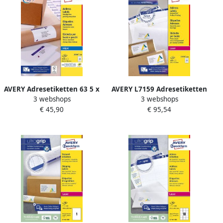
AVERY Adresetiketten 63 5 x
AVERY L7159 Adresetiketten
3 webshops
3 webshops
38 1 mm wit Inkjetprinter
Laser Ultragrip wit 250
€ 45,90
€ 95,54
permanent klevend J8160-
vellen 24 per vel 63 5 x 33 9
100
mm