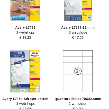
Avery L7165
Avery L7651-25 mini
3 webshops
3 webshops
Verzendetiketten Laser
adresetiketten ft 38 1 x 21 2
€ 19,23
€ 17,76
Ultragrip wit 40 vellen 8 per
mm (b x h) 1.625 etiketten
vel 99 1 x 67 7 mm
wit
Avery L7159 Adresetiketten
Quantore Etiket 70X42.4mm
3 webshops
2 webshops
Laser Ultragrip wit 100
315 stuks
€ 42,94
€ 2,90