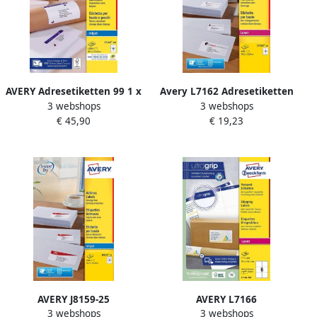
AVERY Adresetiketten 99 1 x
Avery L7162 Adresetiketten
3 webshops
3 webshops
33 9 mm wit Inkjetprinter
Laser Ultragrip wit 40
€ 45,90
€ 19,23
permanent klevend J8162-
vellen 16 per vel 99 1 x 33 9
100
mm
AVERY J8159-25
AVERY L7166
3 webshops
3 webshops
adresetiketten ft 63 5 x 33 9
Verzendetiketten Laser