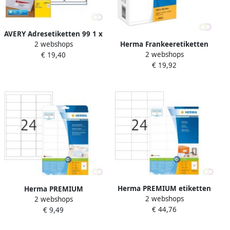
AVERY Adresetiketten 99 1 x
Herma Frankeeretiketten
2 webshops
33 9 mm wit Inkjetprinter
2 webshops
dubbel 140 x 50 mm
€ 19,40
permanent klevend J8162-
€ 19,92
permanent hechtend
40
Herma PREMIUM etiketten
Herma PREMIUM
2 webshops
4615 A4 70 x 37 mm wit
2 webshops
adresetiketten A4 63 5 x 33
€ 44,76
permanent hechtend
€ 9,49
9 mm wit permanent
hechtend