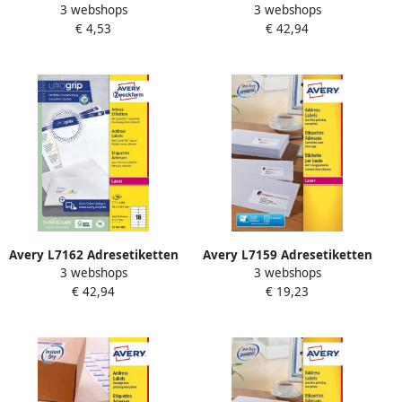
3 webshops
3 webshops
33 9 mm wit Inkjetprinter
72 mm wit Laserprinter
€ 4,53
€ 42,94
permanent klevend J8162-
permanent klevend L7164-
10
100
Avery L7162 Adresetiketten
Avery L7159 Adresetiketten
3 webshops
3 webshops
Laser Ultragrip wit 100
Laser Ultragrip wit 40
€ 42,94
€ 19,23
vellen 16 per vel 99 1 x 33 9
vellen 24 per vel 63 5 x 33 9
mm
mm