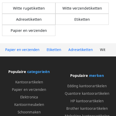
Witte rugetiketten
Witte verzendetiketten
Adresetiketten
Etiketten
Papier en verzenden
Papier en verzenden
Etiketten
Adresetiketten
Wit
Populaire
categorieën
Populaire
merken
Kantoorartikelen
Edding kantoorartikelen
Papier en verzenden
Quantore kantoorartikelen
Elektronica
HP kantoorartikelen
Kantoormeubelen
Brother kantoorartikelen
Schoonmaken
Moleskine kantoorartikelen