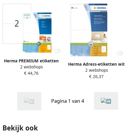
Herma PREMIUM etiketten
Herma Adress-etiketten wit
2 webshops
A4 210 x 148 mm wit
2 webshops
199 6x143 5 Premium A4
€ 44,76
permanent hechtend
€ 26,37
200 st.
Pagina 1 van 4
Bekijk ook