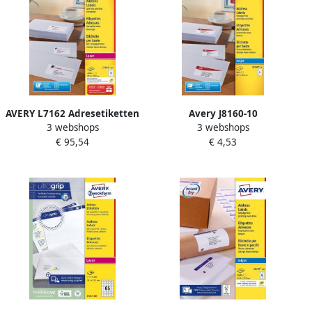
AVERY L7162 Adresetiketten
Avery J8160-10
3 webshops
3 webshops
Laser Ultragrip wit 250
adresetiketten ft 63 5 x 38 1
€ 95,54
€ 4,53
vellen 16 per vel 99 1 x 33 9
mm (b x h) 210 etiketten
mm
wit