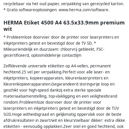
recyclebaar via het oud papier, verpakking van gerecycled karton.
* Gratis softwareoplossingen: www.herma.com/software.
HERMA Etiket 4500 A4 63.5x33.9mm premium
wit
* Probleemloze doorvoer door de printer voor laserprinters en
inkjetprinters getest en bevestigd door de TV SD. *
Milieuvriendelijk en duurzaam: chloorvrij gebleekt, FSC-
gecertificeerd, oplosmiddelvrije contactlijm
Zelfklevende universele etiketten op A4-vellen, permanent
hechtend.25 vel per verpakking.Perfect voor alle laser- en
inkjetprinters, kopieerapparaten, kleurenlaserprinters en
kleurenkopieerapparaten.Gegarandeerd storingvrije loop en
geschikt voor high-speed dankzij extra sterke speciale
materiaalsamenstelling, top-vlakligging en een veiligheidsrand
rondom.Probleemloze doorvoer door de printer voor
laserprinters en inkjetprinters getest en bevestigd door de TÜV
SÜD.Hoge witheidsgraad en gelijkmatig oppervlak voor de beste
afdrukresultaten in zwart/wit en kleur.Voelbaar dikker: extra dikke
etiketten - eenvoudig opplakken.Zeer snel en goed hechtend, ook