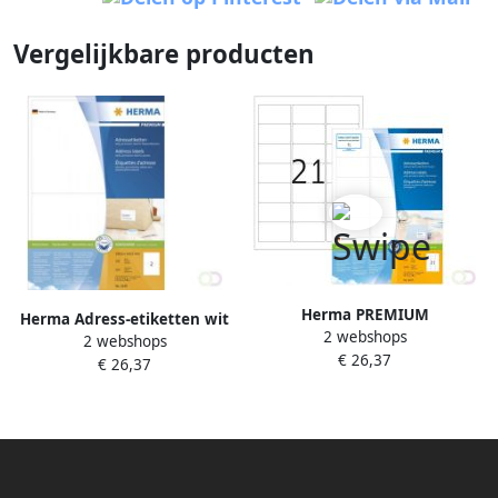
Vergelijkbare producten
Herma PREMIUM
Herma Adress-etiketten wit
2 webshops
adresetiketten A4 63 5 x 38 1
2 webshops
199 6x143 5 Premium A4 200
€ 26,37
mm wit permanent
€ 26,37
st.
hechtend