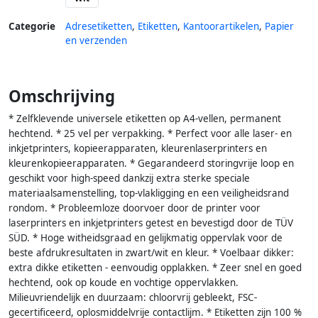
Categorie
Adresetiketten
,
Etiketten
,
Kantoorartikelen
,
Papier
en verzenden
Omschrijving
* Zelfklevende universele etiketten op A4-vellen, permanent
hechtend. * 25 vel per verpakking. * Perfect voor alle laser- en
inkjetprinters, kopieerapparaten, kleurenlaserprinters en
kleurenkopieerapparaten. * Gegarandeerd storingvrije loop en
geschikt voor high-speed dankzij extra sterke speciale
materiaalsamenstelling, top-vlakligging en een veiligheidsrand
rondom. * Probleemloze doorvoer door de printer voor
laserprinters en inkjetprinters getest en bevestigd door de TÜV
SÜD. * Hoge witheidsgraad en gelijkmatig oppervlak voor de
beste afdrukresultaten in zwart/wit en kleur. * Voelbaar dikker:
extra dikke etiketten - eenvoudig opplakken. * Zeer snel en goed
hechtend, ook op koude en vochtige oppervlakken.
Milieuvriendelijk en duurzaam: chloorvrij gebleekt, FSC-
gecertificeerd, oplosmiddelvrije contactlijm. * Etiketten zijn 100 %