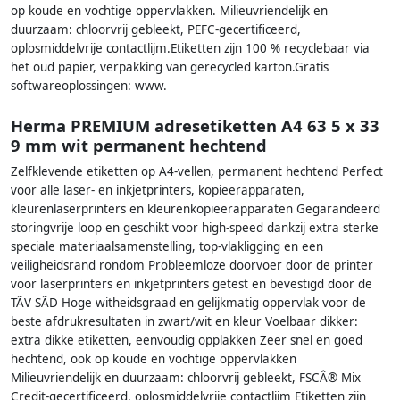
op koude en vochtige oppervlakken. Milieuvriendelijk en
duurzaam: chloorvrij gebleekt, PEFC-gecertificeerd,
oplosmiddelvrije contactlijm.Etiketten zijn 100 % recyclebaar via
het oud papier, verpakking van gerecycled karton.Gratis
softwareoplossingen: www.
Herma PREMIUM adresetiketten A4 63 5 x 33
9 mm wit permanent hechtend
Zelfklevende etiketten op A4-vellen, permanent hechtend Perfect
voor alle laser- en inkjetprinters, kopieerapparaten,
kleurenlaserprinters en kleurenkopieerapparaten Gegarandeerd
storingvrije loop en geschikt voor high-speed dankzij extra sterke
speciale materiaalsamenstelling, top-vlakligging en een
veiligheidsrand rondom Probleemloze doorvoer door de printer
voor laserprinters en inkjetprinters getest en bevestigd door de
TÃV SÃD Hoge witheidsgraad en gelijkmatig oppervlak voor de
beste afdrukresultaten in zwart/wit en kleur Voelbaar dikker:
extra dikke etiketten, eenvoudig opplakken Zeer snel en goed
hechtend, ook op koude en vochtige oppervlakken
Milieuvriendelijk en duurzaam: chloorvrij gebleekt, FSCÂ® Mix
Credit-gecertificeerd, oplosmiddelvrije contactlijm Etiketten zijn