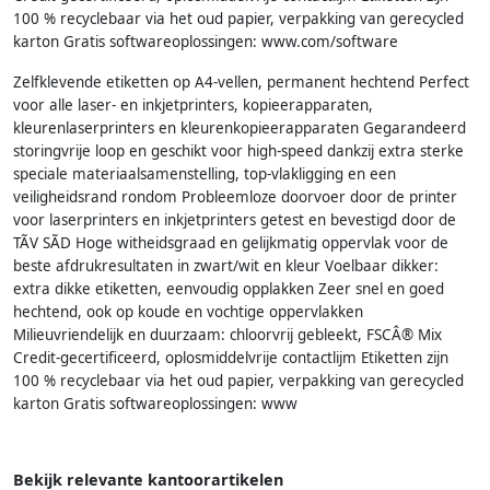
100 % recyclebaar via het oud papier, verpakking van gerecycled
karton Gratis softwareoplossingen: www.com/software
Zelfklevende etiketten op A4-vellen, permanent hechtend Perfect
voor alle laser- en inkjetprinters, kopieerapparaten,
kleurenlaserprinters en kleurenkopieerapparaten Gegarandeerd
storingvrije loop en geschikt voor high-speed dankzij extra sterke
speciale materiaalsamenstelling, top-vlakligging en een
veiligheidsrand rondom Probleemloze doorvoer door de printer
voor laserprinters en inkjetprinters getest en bevestigd door de
TÃV SÃD Hoge witheidsgraad en gelijkmatig oppervlak voor de
beste afdrukresultaten in zwart/wit en kleur Voelbaar dikker:
extra dikke etiketten, eenvoudig opplakken Zeer snel en goed
hechtend, ook op koude en vochtige oppervlakken
Milieuvriendelijk en duurzaam: chloorvrij gebleekt, FSCÂ® Mix
Credit-gecertificeerd, oplosmiddelvrije contactlijm Etiketten zijn
100 % recyclebaar via het oud papier, verpakking van gerecycled
karton Gratis softwareoplossingen: www
Bekijk relevante kantoorartikelen