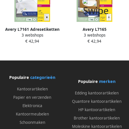
Avery L7161 Adresetiketten
Avery L7165
3 webshops
3 webshops
Laser Ultragrip wit 100
Verzendetiketten Laser
€ 42,94
€ 42,94
vellen 18 per vel 63 5 x 46 6
Ultragrip wit 100 vellen 8 per
mm
vel 99 1 x 67 7 mm
Populaire
categorieën
Populaire
merken
Kantoorartikelen
Edding kantoorartikelen
Papier en verzenden
Quantore kantoorartikelen
Elektronica
HP kantoorartikelen
Kantoormeubelen
Brother kantoorartikelen
Schoonmaken
Moleskine kantoorartikelen