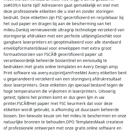
zo#039;n korte tijd? Adresseren gaat gemakkelijk en snel met
deze professionele etiketten die u snel en zonder storingen
bedrukt. Deze etiketten zijn FSC-gecertificeerd en recyclebaar bij
het oud papier en dragen bij aan de bescherming van het
milieu.Dankzij vernieuwende ultragrip technologie verzekerd van
storingsvrije afdrukken met een perfecte uitlijningGeschikt voor
gangbare laserprinters en geoptimaliseerd voor alle standaard
envelopformatenIdeaal voor enveloppen met extra groot
formaatVoorzien van FSCÂ® gecertificeerd papier uit
verantwoordelijk beheerde bossenSnel en eenvoudig te
bedrukken met gratis online templates en Avery Design amp;
Print software via avery.eu/printJamFreeMet Avery etiketten bent
u gegarandeerd verzekerd van een storingsvrij afdrukresultaat
door laserprinters. Deze etiketten zijn speciaal bestand tegen de
hoge temperaturen die vrijkomen in laserprinters. Uitvoerig
getest; tijdens het printen komt er dus geen lijm in uw
printer.FSCÂ®Het papier met FSC keurmerk dat voor deze
etiketten wordt gebruikt, is afkomstig uit duurzaam beheerde
bossen. Een bewuste keuze om het milieu te beschermen en onze
natuurlijke bronnen te behouden.DPO TemplatesMaak creatieve
of professionele ontwerpen met onze gratis online software en