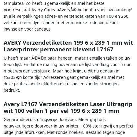
templates. Zo heeft u gemakkelijk en snel het beste
printresultaat.Avery CadeauAveryÂ® beloont u voor uw aankoop!
In alle verpakkingen adres- en verzendetiketten van 100 en 250
vel kunt u een flyer vinden met een unieke code die u kunt
inwisselen voor cadeaus.
AVERY Verzendetiketten 199 6 x 289 1 mm wit
Laserprinter permanent klevend L7167
U heeft maar Ã©Ã©n paar handen, maar tientallen taken op uw
to-do lijst. En dat de mailing bovenaan de lijst vandaag voor 5 uur
moet worden verstuurd! Maar hoe krijgt u dit nu gedaan in
zo#039;n korte tijd? Adresseren gaat gemakkelijk en snel met
deze professionele etiketten die u snel en zonder storingen
bedrukt.
Avery L7167 Verzendetiketten Laser Ultragrip
wit 100 vellen 1 per vel 199 6 x 289 1 mm
Gegarandeerd storingsvrije doorvoer. Meer grip dus
nauwkeurigere doorvoer in uw printer. 100% storingvrij en perfect
uitgelijnde afdrukken. Met ronde hoeken. Bestand tegen hoge