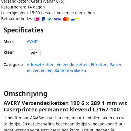
Verzendkosten: Gratis (vanaf €75)
Retourneren: 14 dagen
Levertijd: Voor 15:00 besteld, volgende dag in huis
Betaalmethodes:
Specificaties
Merk
AVERY
Kleur
Wit
Categorie
Adresetiketten
,
Verzendetiketten
,
Etiketten
,
Papier
en verzenden
,
Kantoorartikelen
Omschrijving
AVERY Verzendetiketten 199 6 x 289 1 mm wit
Laserprinter permanent klevend L7167-100
U heeft maar Ã©Ã©n paar handen, maar tientallen taken op uw
to-do lijst. En dat de mailing bovenaan de lijst vandaag voor 5 uur
moet worden verstuurd! Maar hoe krijgt u dit nu gedaan in