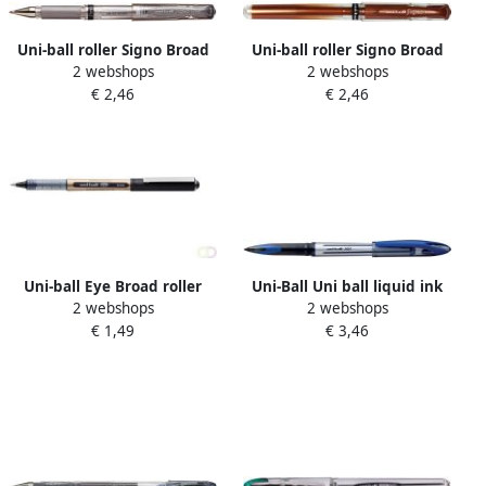
Uni-ball roller Signo Broad
Uni-ball roller Signo Broad
2 webshops
2 webshops
Creative brede punt zilver
Creative brede punt brons
€ 2,46
€ 2,46
Uni-ball Eye Broad roller
Uni-Ball Uni ball liquid ink
2 webshops
2 webshops
schrijfbreedte 0 85 mm
roller Air blauw
€ 1,49
€ 3,46
zwart