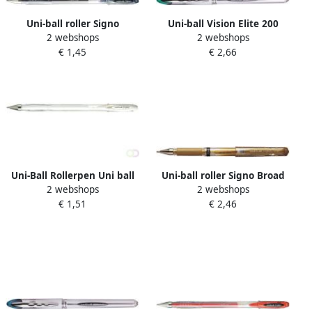
Uni-ball roller Signo
Uni-ball Vision Elite 200
2 webshops
2 webshops
Fantastic Gel medium punt
roller schrijfbreedte 0 6 mm
€ 1,45
€ 2,66
zwart
punt 0 8 mm groen
Uni-Ball Rollerpen Uni ball
Uni-ball roller Signo Broad
2 webshops
2 webshops
Signo pastel wit 0.45mm
Creative brede punt goud
€ 1,51
€ 2,46