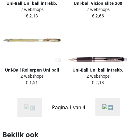
Uni-Ball Uni ball intrekb.
Uni-ball Vision Elite 200
2 webshops
2 webshops
roller Signo Broad GeI
roller schrijfbreedte 0 6 mm
€ 2,13
€ 2,66
Impact RT blauw
punt 0 8 mm blauw
Uni-Ball Rollerpen Uni ball
Uni-Ball Uni ball intrekb.
2 webshops
2 webshops
Signo Metallises goud
roller Signo Broad GeI
€ 1,51
€ 2,13
0.5mm
Impact RT zwart
Pagina 1 van 4
Bekijk ook