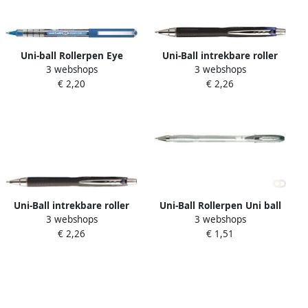
Uni-ball Rollerpen Eye
Uni-Ball intrekbare roller
3 webshops
3 webshops
Ocean Care medium blauw
Jetstream blauw
€ 2,20
€ 2,26
schrijfbreedte 0 45 mm
schrijfpunt 1 mm
Uni-Ball intrekbare roller
Uni-Ball Rollerpen Uni ball
3 webshops
3 webshops
Jetstream zwart
Signo Metallises zilver
€ 2,26
€ 1,51
schrijfbreedte 0 45 mm
0.5mm
schrijfpunt 1 mm