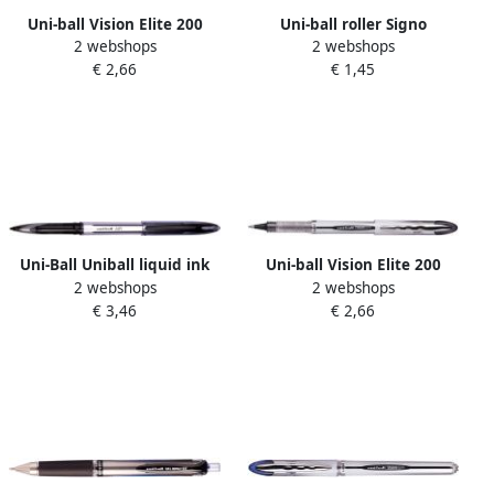
Uni-ball Vision Elite 200
Uni-ball roller Signo
2 webshops
2 webshops
roller schrijfbreedte 0 6 mm
Fantastic Gel medium punt
€ 2,66
€ 1,45
punt 0 8 mm blauw-zwart
rood
Uni-Ball Uniball liquid ink
Uni-ball Vision Elite 200
2 webshops
2 webshops
roller Air zwart
roller schrijfbreedte 0 6 mm
€ 3,46
€ 2,66
punt 0 8 mm zwart