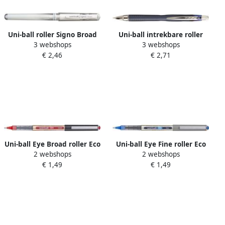
Uni-ball roller Signo Broad
Uni-ball intrekbare roller
3 webshops
3 webshops
Creative brede punt wit
Jetstream blauw
€ 2,46
€ 2,71
schrijfbreedte: 0 35 mm
schrijfpunt: 0 7 mm
Uni-ball Eye Broad roller Eco
Uni-ball Eye Fine roller Eco
2 webshops
2 webshops
schrijfbreedte 0 85 mm
schrijfbreedte 0 5 mm
€ 1,49
€ 1,49
rood
blauw