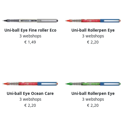
Uni-ball Eye Fine roller Eco
Uni-ball Rollerpen Eye
3 webshops
3 webshops
schrijfbreedte 0 5 mm
Ocean Care medium rood
€ 1,49
€ 2,20
zwart
Uni-ball Eye Ocean Care
Uni-ball Rollerpen Eye
3 webshops
3 webshops
roller schrijfbreedte 0 3 mm
Ocean Care medium groen
€ 2,20
€ 2,20
rood