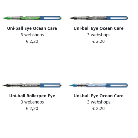
Uni-ball Eye Ocean Care
Uni-ball Eye Ocean Care
3 webshops
3 webshops
roller schrijfbreedte 0 3 mm
roller schrijfbreedte 0 3 mm
€ 2,20
€ 2,20
groen
zwart
Uni-ball Rollerpen Eye
Uni-ball Eye Ocean Care
3 webshops
3 webshops
Ocean Care medium zwart
roller schrijfbreedte 0 3 mm
€ 2,20
€ 2,20
blauw