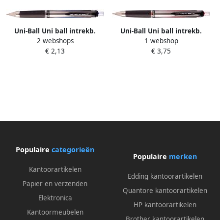
Uni-Ball Uni ball intrekb.
Uni-Ball Uni ball intrekb.
2 webshops
1 webshop
roller Signo Broad GeI Impact
roller Signo Broad GeI Impact
€ 2,13
€ 3,75
RT blauw
RT rood
Populaire
categorieën
Populaire
merken
Kantoorartikelen
Edding kantoorartikelen
Papier en verzenden
Quantore kantoorartikelen
Elektronica
HP kantoorartikelen
Kantoormeubelen
Brother kantoorartikelen