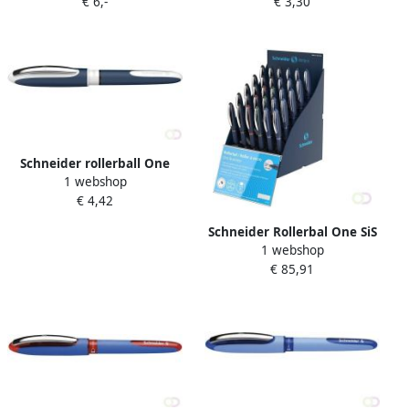
€ 6,-
€ 3,30
Schneider rollerball One
1 webshop
Change 0 6mm zwart
€ 4,42
Schneider Rollerbal One SiS
1 webshop
display 30x NL FR
€ 85,91