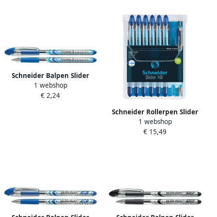
etui
Schneider Balpen Slider
1 webshop
schrijfbreedte 1 4 mm
€ 2,24
blauw 10 stuks
Schneider Rollerpen Slider
1 webshop
Basic extra breed blauw
€ 15,49
met 1 balpen Rave gratis