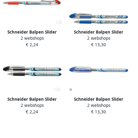
Schneider Balpen Slider
Schneider Balpen Slider
2 webshops
2 webshops
Schrijfbreedte 0 7 Mm Rood
schrijfbreedte 0 7 mm
€ 2,24
€ 13,30
10 Stuks
blauw 10 stuks
Schneider Balpen Slider
Schneider Balpen Slider
2 webshops
2 webshops
Schrijfbreedte 0 7 Mm
schrijfbreedte 1 4 mm
€ 2,24
€ 13,30
Zwart 10 Stuks
blauw 10 stuks