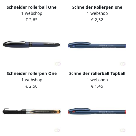
Schneider rollerball One
Schneider Rollerpen one
1 webshop
1 webshop
Hybrid C 0 3mm rood
hybrid N 0.5mm blauw
€ 2,65
€ 2,32
Schneider rollerpen One
Schneider rollerball Topball
1 webshop
1 webshop
Business 0.6mm zwart
857 0 6mm blauw
€ 2,50
€ 1,45