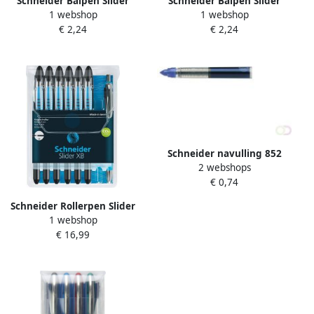
Schneider Balpen Slider
Schneider Balpen Slider
1 webshop
1 webshop
schrijfbreedte 0 7 mm
schrijfbreedte 1 4 mm
€ 2,24
€ 2,24
blauw 10 stuks
zwart 10 stuks
Schneider navulling 852
2 webshops
doosje a 5 stuks blauw
€ 0,74
Schneider Rollerpen Slider
1 webshop
Basic extra breed zwart
€ 16,99
met 1 balpen Rave gratis