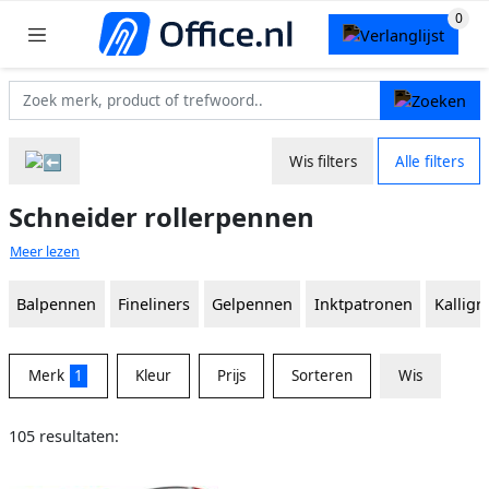
Wis filters
Alle filters
Schneider rollerpennen
Meer lezen
Balpennen
Fineliners
Gelpennen
Inktpatronen
Kalligr
Merk
1
Kleur
Prijs
Sorteren
Wis
105 resultaten: