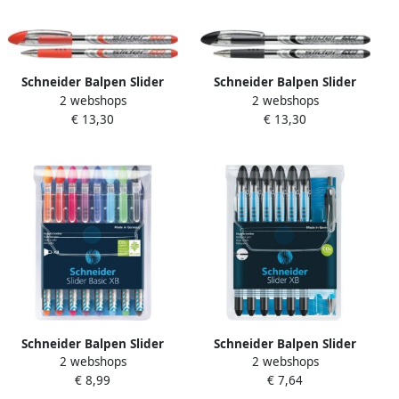
Schneider Balpen Slider
Schneider Balpen Slider
2 webshops
2 webshops
Schrijfbreedte 1 4 Mm Rood
schrijfbreedte 1 4 mm
€ 13,30
€ 13,30
10 Stuks
zwart 10 stuks
Schneider Balpen Slider
Schneider Balpen Slider
2 webshops
2 webshops
Basic XB etui van 8 stuks in
Basic XB zwart 6st.+ 1x
€ 8,99
€ 7,64
geassorteerde kleuren
slider Rave zwart GRATIS in