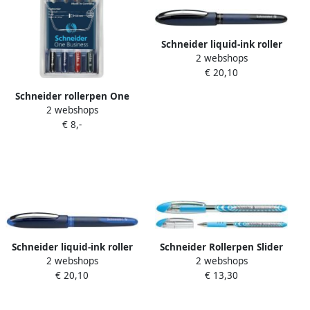
Schneider liquid-ink roller
2 webshops
One Business zwart
€ 20,10
Schneider rollerpen One
2 webshops
Business set Ã 4 stuks
€ 8,-
0.6mm assorti
Schneider liquid-ink roller
Schneider Rollerpen Slider
2 webshops
2 webshops
One Business blauw
basic extra breed
€ 20,10
€ 13,30
lichtblauw