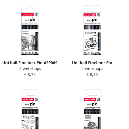
Uni-ball Fineliner Pin ASP009
Uni-ball Fineliner Pin
2 webshops
2 webshops
set Ã 5 breedtes zwart
Musthave Handlettering
€ 8,75
€ 8,75
set Ã 5 stuks assorti