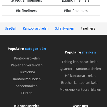
Staedtler fineliners
Edding fineliners
Bic fineliners
Pilot fineliners
Uni-Ball
Kantoorartikelen
Schrijfwaren
Fineliners
Populaire
categorieën
Populaire
merken
Kantoorartikelen
Edding kantoorartikelen
Papier en verzenden
Quantore kantoorartikelen
Elektronica
HP kantoorartikelen
Kantoormeubelen
Brother kantoorartikelen
Schoonmaken
Moleskine kantoorartikelen
Printen
Klantenservice
Over ons