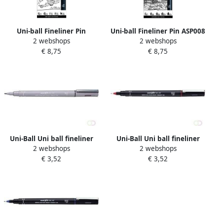
Uni-ball Fineliner Pin
Uni-ball Fineliner Pin ASP008
2 webshops
2 webshops
Calligraphie set Ã 5 stuks
set Ã 5 breedtes zwart
€ 8,75
€ 8,75
assorti
Uni-Ball Uni ball fineliner
Uni-Ball Uni ball fineliner
2 webshops
2 webshops
Pin brush lichtgrijs
Pin rood 0 3 mm
€ 3,52
€ 3,52