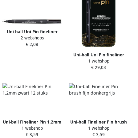
Uni-ball Uni Pin fineliner
2 webshops
ronde punt 0 4 mm zwart
€ 2,08
Uni-ball Uni Pin fineliner
1 webshop
assorti doos van 14 stuks
€ 29,03
Uni-ball Fineliner Pin 1.2mm
Uni-ball Fineliner Pin brush
1 webshop
1 webshop
zwart 12 stuks
fijn donkergrijs
€ 3,59
€ 3,59