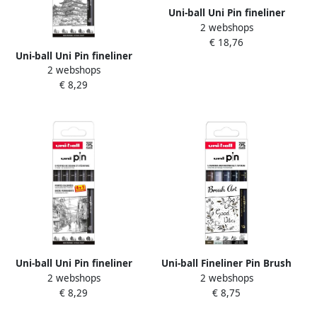
Uni-ball Uni Pin fineliner
2 webshops
ronde punt zwart doos van
€ 18,76
6 stiften + vulpotlood en
Uni-ball Uni Pin fineliner
gom
2 webshops
gekalibreerde punten zwart
€ 8,29
0 1-0 3-0 5-0 7-0 9 mm
blister van 4 + 1 gratis
Uni-ball Uni Pin fineliner
Uni-ball Fineliner Pin Brush
2 webshops
2 webshops
gekalibreerde punten zwart
Art set Ã 5 stuks assorti
€ 8,29
€ 8,75
0 2-0 4-0 6-0 8-1 0 mm
blister van 4 + 1 gratis