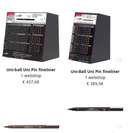
Uni-ball Uni Pin fineliner
Uni-Ball Uni Pin fineliner
1 webshop
display van 240 stuks zwart
1 webshop
display met 132 stuks in
€ 437,68
€ 389,98
geassorteerde kleuren