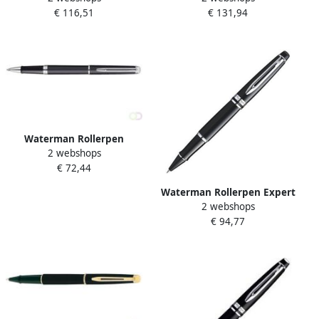
€ 116,51
€ 131,94
LACQUER RT FIJN
Waterman Rollerpen
2 webshops
HÃ©misphÃ¨re matte black
€ 72,44
CT fijn
Waterman Rollerpen Expert
2 webshops
black lacquer CT fijn
€ 94,77