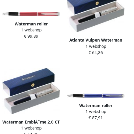
Waterman roller
1 webshop
HÃ©misphÃ¨re Coral Pink
€ 99,89
met palladium detail
Atlanta Vulpen Waterman
1 webshop
EmblÃ¨me Black Chrome
€ 64,86
Trim M
Waterman roller
1 webshop
HÃÂ©misphÃÂ¨re Bright
€ 87,91
Blue met palladium detail
Waterman EmblÃ¨me 2.0 CT
1 webshop
vulpen medium punt blauw