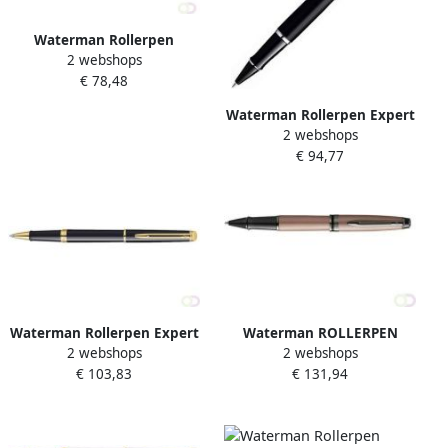
Waterman Rollerpen
2 webshops
HÃ©misphÃ¨re matt black
€ 78,48
GT fijn
Waterman Rollerpen Expert
2 webshops
matt black CT fijn
€ 94,77
Waterman Rollerpen Expert
Waterman ROLLERPEN
2 webshops
2 webshops
black lacquer GT fijn
EXPERT METALLIC ROSE
€ 103,83
€ 131,94
GOLD LACQUER RT FIJN