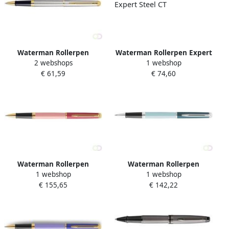
Waterman Rollerpen
Waterman Rollerpen Expert
2 webshops
1 webshop
HÃ©misphÃ¨re stainless
Steel CT
€ 61,59
€ 74,60
steel GT fijn
Waterman Rollerpen
Waterman Rollerpen
1 webshop
1 webshop
HÃ©misphÃ¨re Colour
HÃ©misphÃ¨re Colour
€ 155,65
€ 142,22
Blocking pink GT fijn
Blocking green CT fijn