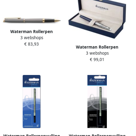
Waterman Rollerpen
3 webshops
HÃ©misphÃ¨re Fashion
€ 83,93
Colors metallic grey GT fijn
Waterman Rollerpen
3 webshops
HÃ©misphÃ¨re
€ 99,01
Lâ€™Essence deLuxe du
Blue CT fijn
Waterman Rollerpenvulling
Waterman Rollerpenvulling