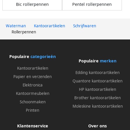
Bic rollerpennen
Pentel rollerpennen
Waterman
Kantoorartikelen
Schrijfwaren
Rollerpennen
Populaire
categorieën
Populaire
merken
Kantoorartikelen
Edding kantoorartikelen
Papier en verzenden
Quantore kantoorartikelen
Elektronica
HP kantoorartikelen
Kantoormeubelen
Brother kantoorartikelen
Schoonmaken
Moleskine kantoorartikelen
Printen
Klantenservice
Over ons