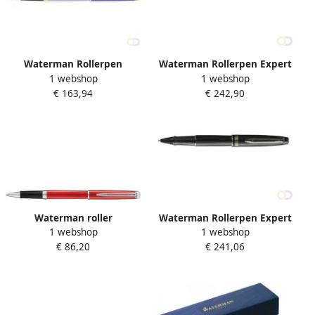
Waterman Rollerpen
Waterman Rollerpen Expert
1 webshop
1 webshop
HÃ©misphÃ¨re Colour
metallic silver lacquer RT
€ 163,94
€ 242,90
Blocking purple GT fijn
fijn
Waterman roller
Waterman Rollerpen Expert
1 webshop
1 webshop
HÃÂ©misphÃÂ¨re Red
metallic black lacquer RT
€ 86,20
€ 241,06
Comet met palladium detail
fijn