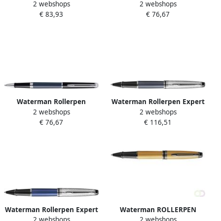
2 webshops
2 webshops
Hémisphère Fashion Colors
HÃ©misphÃ¨re Colour
€ 83,93
€ 76,67
metallic copper GT fijn
Blocking black en white CT
fijn
Waterman Rollerpen
Waterman Rollerpen Expert
2 webshops
2 webshops
HÃ©misphÃ¨re Colour
metallic stone CT fijn
€ 76,67
€ 116,51
Blocking black en blue CT
fijn
Waterman Rollerpen Expert
Waterman ROLLERPEN
2 webshops
2 webshops
metallic Blue CT fijn
EXPERT METALLIC GOLD