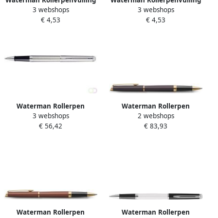
3 webshops
3 webshops
fijn blauw blister Ã 1 stuk
fijn zwart blister Ã 1 stuk
€ 4,53
€ 4,53
Waterman Rollerpen
Waterman Rollerpen
3 webshops
2 webshops
HÃ©misphÃ¨re stainless
Hémisphère Fashion Colors
€ 56,42
€ 83,93
steel CT fijn
metallic black GT fijn
Waterman Rollerpen
Waterman Rollerpen