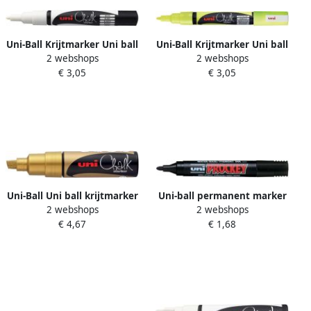
Uni-Ball Krijtmarker Uni ball
Uni-Ball Krijtmarker Uni ball
2 webshops
2 webshops
wit ronde punt van 0 9 1 3
fluo geel ronde punt van 0
€ 3,05
€ 3,05
mm
9 1 3 mm
Uni-Ball Uni ball krijtmarker
Uni-ball permanent marker
2 webshops
2 webshops
goud beitelvormige punt 8
Prockey PM-122 ronde punt
€ 4,67
€ 1,68
mm
medium zwart