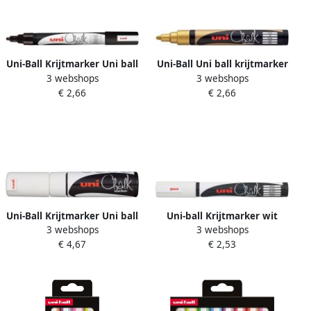
Uni-Ball Krijtmarker Uni ball
Uni-Ball Uni ball krijtmarker
3 webshops
3 webshops
zwart ronde punt van 1 8 2
goud ronde punt 1 8 2 5
€ 2,66
€ 2,66
5 mm
mm
Uni-Ball Krijtmarker Uni ball
Uni-ball Krijtmarker wit
3 webshops
3 webshops
wit beitelvormige punt van
ronde punt van 1 8 2 5 mm
€ 4,67
€ 2,53
8 mm