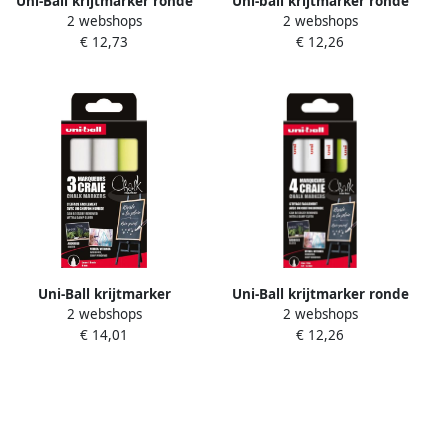
Uni-Ball krijtmarker ronde
Uni-ball krijtmarker ronde
2 webshops
2 webshops
punt 1 8 2 5 mm etui van 4
punt van 0 9-1 3 mm etui
€ 12,73
€ 12,26
stuks assorti
van 4 stuks wit
Uni-Ball krijtmarker
Uni-Ball krijtmarker ronde
2 webshops
2 webshops
beitelvormige punt 8 mm
punt van 0 9-1 3 mm etui
€ 14,01
€ 12,26
etui met 3 stuks assorti
van 4 stuks assorti