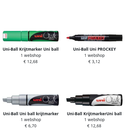
geassorteerde kleuren
Uni-Ball Krijtmarker Uni ball
Uni-Ball Uni PROCKEY
1 webshop
1 webshop
fluogroen beitelvormige
permanent marker PM-122
€ 12,68
€ 3,12
punt van 8 mm
1 8 2 mm rood
Uni-Ball Uni ball krijtmarker
Uni-Ball KrijtmarkerUni ball
1 webshop
1 webshop
zilver beitelvormige punt 8
zwart beitelvormige punt
€ 6,70
€ 12,68
mm
van 8 mm