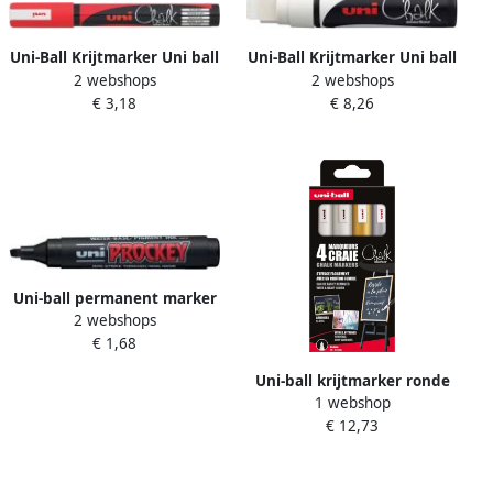
Uni-Ball Krijtmarker Uni ball
Uni-Ball Krijtmarker Uni ball
2 webshops
2 webshops
rood ronde punt van 1 8 2 5
wit beitelvormige punt van
€ 3,18
€ 8,26
mm
15 mm
Uni-ball permanent marker
2 webshops
Prockey PM-126 schuine
€ 1,68
punt large zwart
Uni-ball krijtmarker ronde
1 webshop
punt 1 8 2 5 mm etui van 4
€ 12,73
stuks assorti