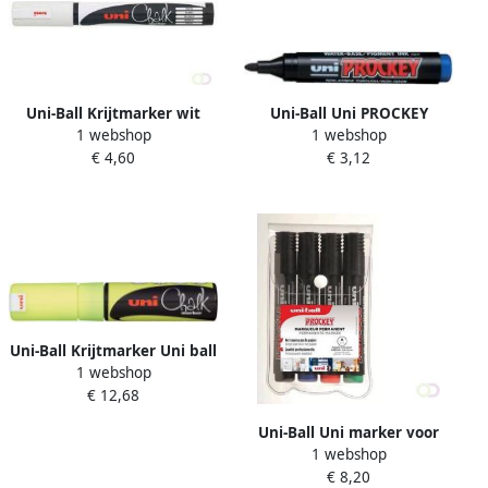
Uni-Ball Krijtmarker wit
Uni-Ball Uni PROCKEY
1 webshop
1 webshop
ronde punt van 1 8 2 5 mm
permanent marker PM-122
€ 4,60
€ 3,12
1 8 2 mm blauw
Uni-Ball Krijtmarker Uni ball
1 webshop
fluogeel beitelvormige punt
€ 12,68
van 8 mm
Uni-Ball Uni marker voor
1 webshop
flipchart Prockey PM-122
€ 8,20
etui met 4 stuks