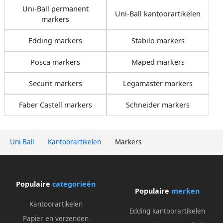
Uni-Ball permanent
Uni-Ball kantoorartikelen
markers
Edding markers
Stabilo markers
Posca markers
Maped markers
Securit markers
Legamaster markers
Faber Castell markers
Schneider markers
Uni-Ball
Kantoorartikelen
Markers
Populaire
categorieën
Populaire
merken
Kantoorartikelen
Edding kantoorartikelen
Papier en verzenden