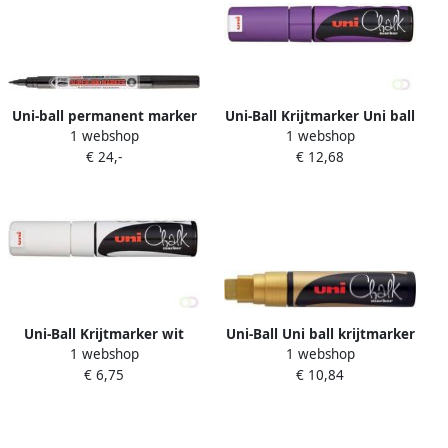
Uni-ball permanent marker
Uni-Ball Krijtmarker Uni ball
1 webshop
1 webshop
Super Ink zwart
paars beitelvormige punt
€ 24,-
€ 12,68
van 8 mm
Uni-Ball Krijtmarker wit
Uni-Ball Uni ball krijtmarker
1 webshop
1 webshop
beitelvormige punt van 8
goud beitelvormige punt 15
€ 6,75
€ 10,84
mm
mm