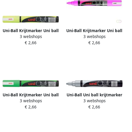
Uni-Ball Krijtmarker Uni ball
Uni-Ball Krijtmarker Uni ball
3 webshops
3 webshops
fluo geel ronde punt van 1
fluo roze ronde punt van 1
€ 2,66
€ 2,66
8 2 5 mm
8 2 5 mm
Uni-Ball Krijtmarker Uni ball
Uni-Ball Uni ball krijtmarker
3 webshops
3 webshops
fluo groen ronde punt van 1
zilver ronde punt 1 8 2 5
€ 2,66
€ 2,66
8 2 5 mm
mm