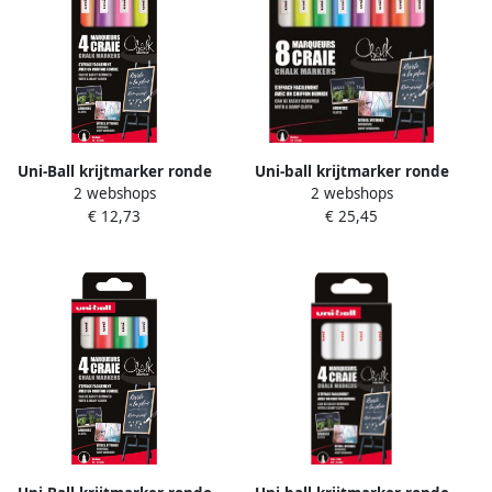
Uni-Ball krijtmarker ronde
Uni-ball krijtmarker ronde
2 webshops
2 webshops
punt 1 8 2 5 mm etui van 4
punt 1 8 2 5 mm etui van 8
€ 12,73
€ 25,45
stuks assorti
stuks assorti