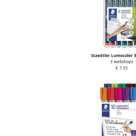
Staedtler Lumocoler 
3 webshops
marker permanent 0 4
€ 7,55
van 6 stuks in geass
klassieke kleu