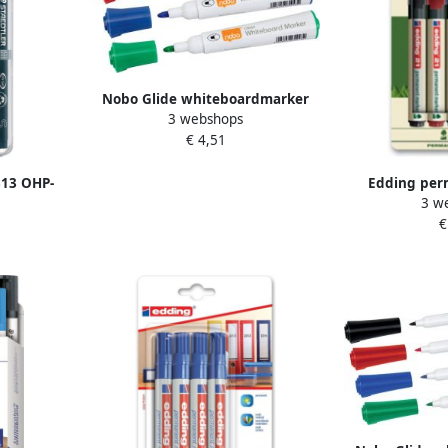
Nobo Glide whiteboardmarker
3 webshops
pak van 4 stuks geassorteerde
€ 4,51
kleuren op blister
313 OHP-
Edding per
3 w
 mm etui
Ecoline e-21 
€
orteerde
geassorte
r