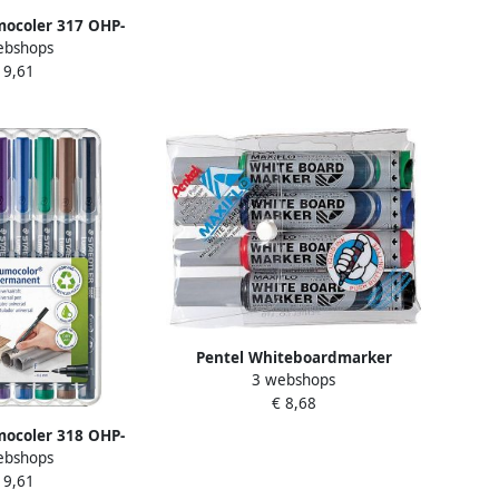
mocoler 317 OHP-
ebshops
nent 1 0 mm etui
 9,61
in geassorteerde
euren
Pentel Whiteboardmarker
3 webshops
Maxiflo set van 4 kleuren (blauw
€ 8,68
rood groen en zwart) 12 stuks
mocoler 318 OHP-
ebshops
nent 0 6 mm etui
 9,61
in geassorteerde