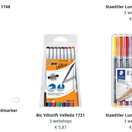
a 1748
Staedtler Lu
3 w
m assorti
marker perma
€
s
van 8 stuks 
kl
rdmarker
Bic Viltstift Velleda 1721
Staedtler Lu
uks in
3 webshops
3 w
whiteboard rond fijn assorti
marker perma
euren
€ 5,87
€
blister Ã 8 stuks
van 8 stuks 