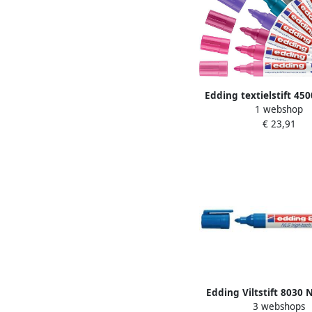
Edding textielstift 450
1 webshop
10 stuks in geassortee
€ 23,91
kleuren
Edding Viltstift 8030 
3 webshops
Tech marker 1.5-3m