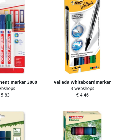
nent marker 3000
Velleda Whiteboardmarker
ebshops
3 webshops
an 4 stuks in
Liquid Ink Pocket doos van 4
 5,83
€ 4,46
erde kleuren
stuks in geassorteerde kleuren