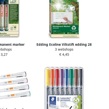
manent marker
Edding Ecoline Viltstift edding 28
ebshops
3 webshops
set van 4 stuks in
whiteboard Ecoline rond 1.5-3mm
 3,27
€ 4,45
erde kleuren
assorti setà 4 stuks