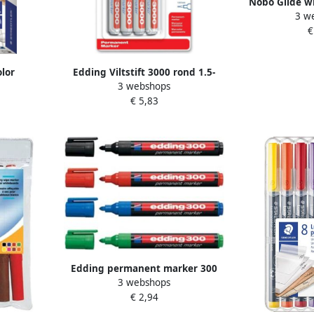
Nobo Glide w
3 w
pak van 4 stu
€
kl
lor
Edding Viltstift 3000 rond 1.5-
3 webshops
s van 10
3mm blauw blisterà 4 stuks
€ 5,83
e kleuren
Edding permanent marker 300
3 webshops
blister met 4 stuks in
€ 2,94
geassorteerde kleuren