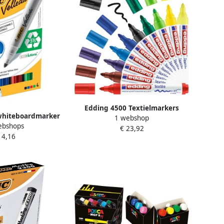
Edding 4500 Textielmarkers
whiteboardmarker
1 webshop
assorti meerkleurig ronde punt
ebshops
van 4 stuks in
€ 23,92
2-3 mm- doos 10 st meerkleurig
 4,16
erde kleuren