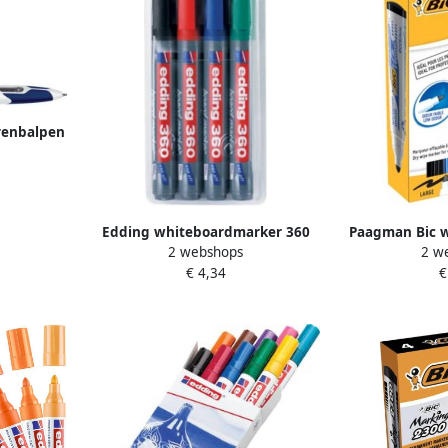
renbalpen
tkleuren
Edding whiteboardmarker 360
Paagman Bic 
2 webshops
2 w
etui met 4 stuks in
1701 doos 
€ 4,34
€
geassorteerde kleuren
geassorte