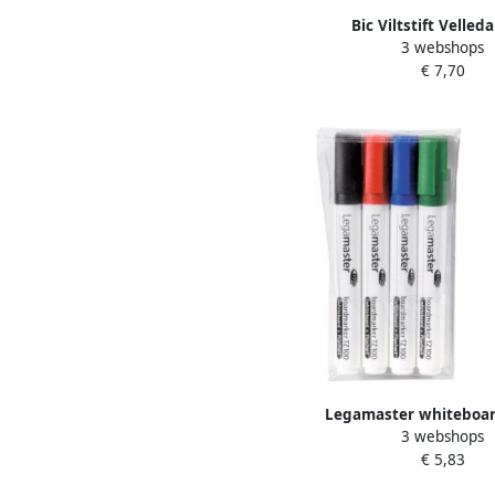
Bic Viltstift Velled
3 webshops
whiteboard rond mediu
€ 7,70
blisterà 8 stuk
Legamaster whiteboa
3 webshops
TZ 100 etui met 4 st
€ 5,83
geassorteerde kl