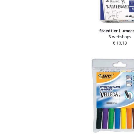
Staedtler Lumoco
3 webshops
whiteboardmarker doo
€ 10,19
stuks in geassorteerd