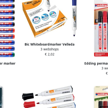
Bic Whiteboardmarker Velleda
3 webshops
1711 rond large blauw
€ 2,02
per marker
Edding perma
3 w
-3 mm doos
blister v
€
geassorte