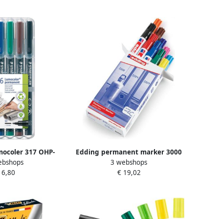
euren
mocoler 317 OHP-
Edding permanent marker 3000
ebshops
3 webshops
nent 1 0 mm etui
doos van 10 stuks in
 6,80
€ 19,02
in geassorteerde
geassorteerde kleuren
ieke kleur