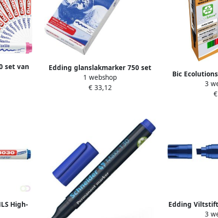
0 set van
Edding glanslakmarker 750 set
Bic Ecolutions
rde trendy
1 webshop
van 10 stuks in geassorteerde
3 w
ecolutions sc
€ 33,12
kleuren
€
Ã 4
NLS High-
Edding Viltsti
3 w
m blauw
4