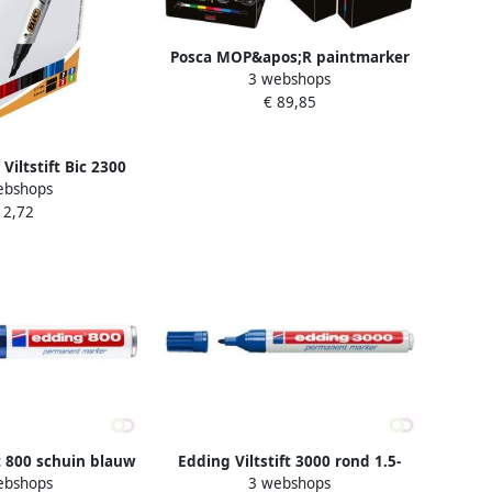
Posca MOP&apos;R paintmarker
3 webshops
PCM-22 doos van 8 stuks assorti
€ 89,85
 Viltstift Bic 2300
ebshops
huin medium doos
 2,72
 stuks
ft 800 schuin blauw
Edding Viltstift 3000 rond 1.5-
ebshops
3 webshops
-12mm
3mm blauw