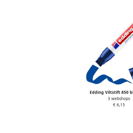
Edding Viltstift 850 
3 webshops
blauw 5-16m
€ 6,15