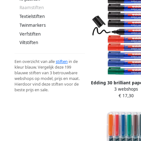
Raamstiften
Textielstiften
Twinmarkers
Verfstiften
Viltstiften
Een overzicht van alle
stiften
in de
kleur blauw. Vergelijk deze 199
blauwe stiften van 3 betrouwbare
webshops op model, prijs en maat.
Edding 30 brilliant pa
Hierdoor vind deze stiften voor de
3 webshops
assorti ronde punt 1 5
beste prijs en sale.
€ 17,30
10 stuks