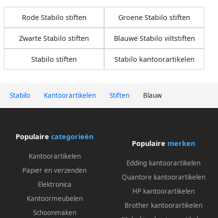
Rode Stabilo stiften
Groene Stabilo stiften
Zwarte Stabilo stiften
Blauwe Stabilo viltstiften
Stabilo stiften
Stabilo kantoorartikelen
Stabilo
Kantoorartikelen
Stiften
Blauw
Populaire
categorieën
Populaire
merken
Kantoorartikelen
Edding kantoorartikelen
Papier en verzenden
Quantore kantoorartikelen
Elektronica
HP kantoorartikelen
Kantoormeubelen
Brother kantoorartikelen
Schoonmaken