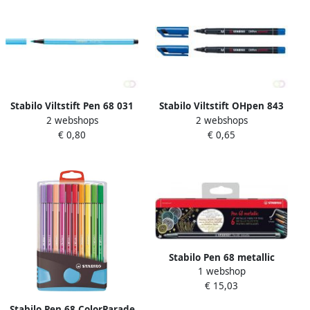
Stabilo Viltstift Pen 68 031
Stabilo Viltstift OHpen 843
2 webshops
2 webshops
medium neon blauw
41 permanent rond medium
€ 0,80
€ 0,65
blauw
Stabilo Pen 68 metallic
1 webshop
viltstift 6 kleuren metalen
€ 15,03
doos van 6 stuks
Stabilo Pen 68 ColorParade