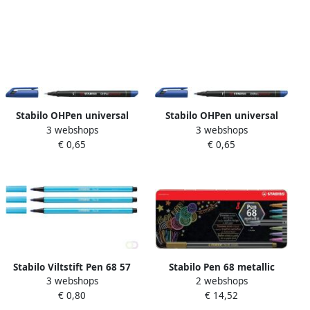
20 stuks
Stabilo OHPen universal
Stabilo OHPen universal
3 webshops
3 webshops
OHP-marker permanent
OHP-marker permanent fijn
€ 0,65
€ 0,65
superfijn 0 4 mm blauw
0 7 mm blauw
Stabilo Viltstift Pen 68 57
Stabilo Pen 68 metallic
3 webshops
2 webshops
medium azuurblauw
viltstift 8 kleuren metalen
€ 0,80
€ 14,52
doos van 8 stuks