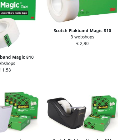
Scotch Plakband Magic 810
3 webshops
19mmx33m onzichtbaar mat
€ 2,90
band Magic 810
ebshops
 onzichtbaar
 11,58
ant 4 rollen