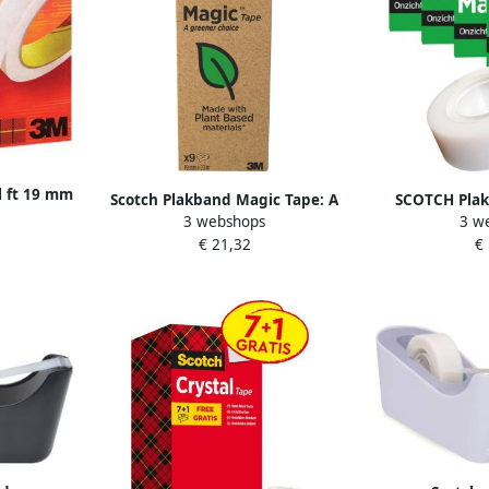
l ft 19 mm
Scotch Plakband Magic Tape: A
SCOTCH Plak
lletje
3 webshops
3 w
greener choice ft 19 mm x 33 m
19mmx33m
€ 21,32
€
toren met 9 rollen
transpar