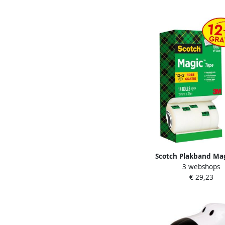
Scotch Plakband Ma
3 webshops
19mmx33m onzichtb
€ 29,23
12+2 gratis