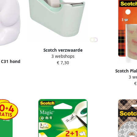
Scotch verzwaarde
3 webshops
plakbandafroller inclusief 1 rol
 C31 hond
€ 7,30
magic tape muntgroen
5m
Scotch Pla
3 w
19mmx25m tran
€
r