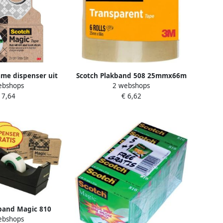
me dispenser uit
Scotch Plakband 508 25mmx66m
ebshops
2 webshops
etjes Magic Tape ft
transparant 6 rollen
 7,64
€ 6,62
 x 13 9 m
band Magic 810
ebshops
sparant 14 rollen