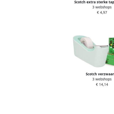
Scotch extra sterke tap
3 webshops
50 mm x 7 m blisterv
€ 4,97
Scotch verzwaa
3 webshops
plakbandafroller inclusi
€ 14,14
magic tape muntg