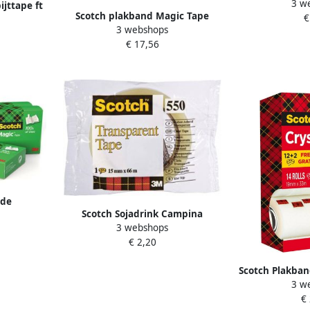
3 w
x 33 m doos
ijttape ft
Scotch plakband Magic Tape
€
erpakking
3 webshops
value pack met 8 rollen waarvan
€ 17,56
1 gratis
rde
Scotch Sojadrink Campina
ef 4 rollen
3 webshops
plantaardig pak 1 liter
roen
€ 2,20
Scotch Plakban
3 w
x 33 m doos met
€
2 