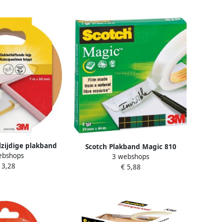
zijdige plakband
Scotch Plakband Magic 810
ebshops
 vinyl Universal ft
3 webshops
19mmx66m onzichtbaar mat
 3,28
listerverpakking
€ 5,88