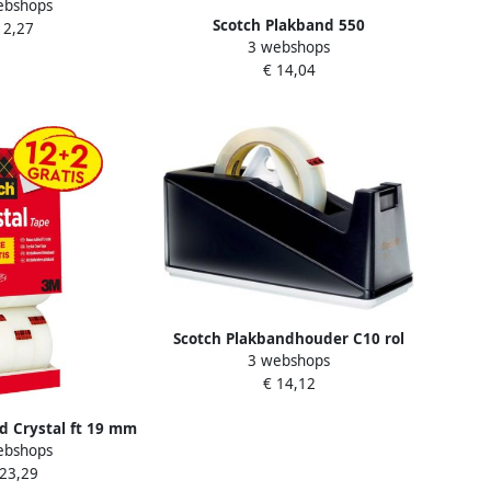
ebshops
 met 1 rolletje
Scotch Plakband 550
 2,27
3 webshops
19mmx66mm transparant krimp
€ 14,04
8rollen
Scotch Plakbandhouder C10 rol
3 webshops
tot 66m verzwaard zwart
€ 14,12
d Crystal ft 19 mm
ebshops
 14 rolletjes (12 +
 23,29
gratis)