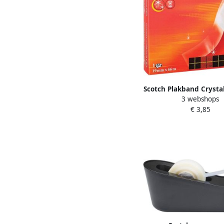
Scotch Plakband Crysta
3 webshops
x 66 m doos met 1 ro
€ 3,85