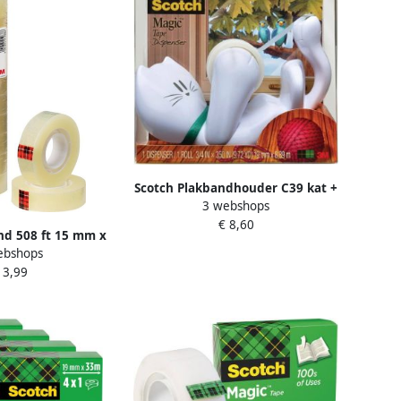
Scotch Plakbandhouder C39 kat +
3 webshops
1rol magic tape 19mmx7.5m
€ 8,60
nd 508 ft 15 mm x
ebshops
van 10 rollen
 3,99