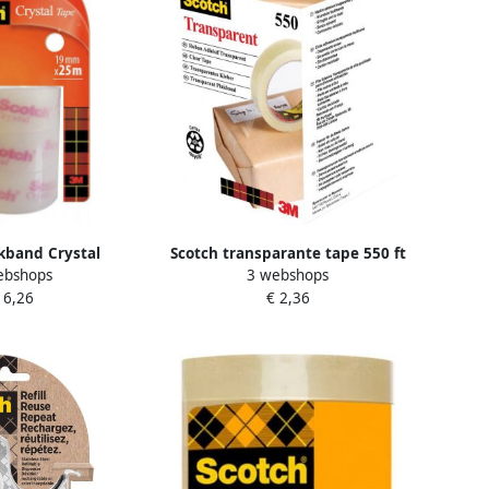
kband Crystal
Scotch transparante tape 550 ft
ebshops
3 webshops
sparant helder 3
19 mm x 66 m
 6,26
€ 2,36
ollen