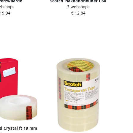
verzwaarde
Scotch Plakbandhouder C60
ebshops
3 webshops
r inclusief 6 rollen
zwart + 4 rollen Magic tape
 19,94
€ 12,84
pe lavendel
19mmx33m 5 stuks
d Crystal ft 19 mm