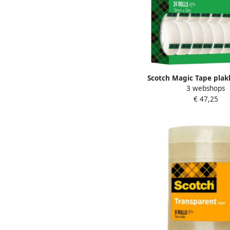
Scotch Magic Tape plak
3 webshops
mm x 33 m value pac
€ 47,25
rollen