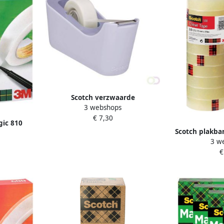
Scotch verzwaarde
3 webshops
plakbandafroller inclusief 1 rol
€ 7,30
magic tape lavendelpaars
gic 810
Scotch plakba
aar mat
3 w
33 m pak 
€