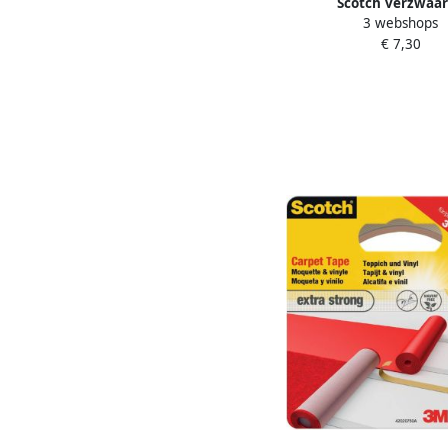
Scotch verzwaa
3 webshops
plakbandafroller inclus
€ 7,30
Magic Tape zwa