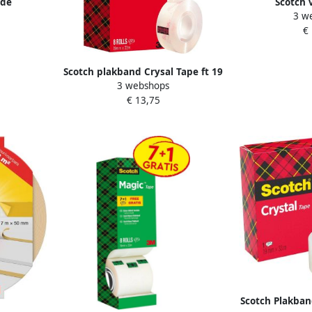
rde
Scotch 
3 w
ief 1 rol
plakbandafrolle
€
rt
magic ta
Scotch plakband Crysal Tape ft 19
3 webshops
mm x 33m 1 x value pack met 8
€ 13,75
rollen waarvan 1 gratis
Scotch Plakban