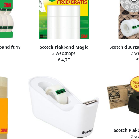
band ft 19
Scotch Plakband Magic
Scotch duurza
3 webshops
2 w
k met 24
19mmx15m 2+1 gratis
RVS met 2 roll
€ 4,77
€
onzichtbaar 3 rollen
19 mm
Scotch Plak
2 w
19mmx33m tran