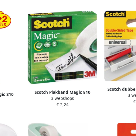
Scotch dubbel
Scotch Plakband Magic 810
gic 810
3 w
voor tapijt en
3 webshops
12mmx33m onzichtbaar mat
aar mat
€
50 mm x 7 m b
€ 2,24