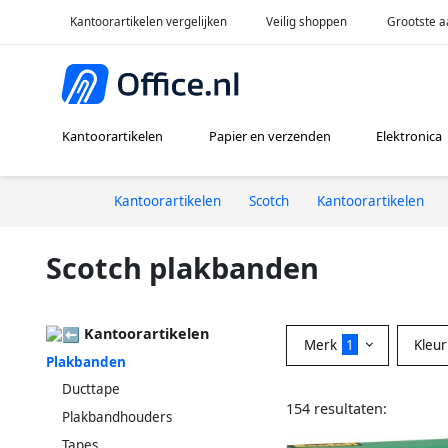
Kantoorartikelen vergelijken
Veilig shoppen
Grootste a
Kantoorartikelen
Papier en verzenden
Elektronica
Kantoorartikelen
Scotch
Kantoorartikelen
Scotch plakbanden
Kantoorartikelen
Merk
1
Kleu
Plakbanden
Ducttape
154 resultaten:
Plakbandhouders
Tapes