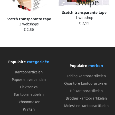
Scotch transparante tape
1 webshop
550 ft 12 mm x 66 m
Scotch transparante tape
€ 2,55
3 webshops
550 ft 19 mm x 66 m
€ 2,36
Populaire
categorieën
Populaire
merken
Kantoorartikelen
Edding kantoorartikelen
Papier en verzenden
Quantore kantoorartikelen
Elektronica
HP kantoorartikelen
Kantoormeubelen
Brother kantoorartikelen
Schoonmaken
Moleskine kantoorartikelen
Printen