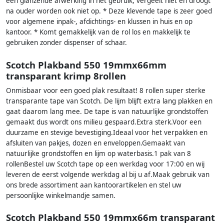
een glanzende afwerking in het gebruik, vergeelt niet en droogt
na ouder worden ook niet op. * Deze klevende tape is zeer goed
voor algemene inpak-, afdichtings- en klussen in huis en op
kantoor. * Komt gemakkelijk van de rol los en makkelijk te
gebruiken zonder dispenser of schaar.
Scotch Plakband 550 19mmx66mm
transparant krimp 8rollen
Onmisbaar voor een goed plak resultaat! 8 rollen super sterke
transparante tape van Scotch. De lijm blijft extra lang plakken en
gaat daarom lang mee. De tape is van natuurlijke grondstoffen
gemaakt dus wordt ons milieu gespaard.Extra sterk.Voor een
duurzame en stevige bevestiging.Ideaal voor het verpakken en
afsluiten van pakjes, dozen en enveloppen.Gemaakt van
natuurlijke grondstoffen en lijm op waterbasis.1 pak van 8
rollenBestel uw Scotch tape op een werkdag voor 17:00 en wij
leveren de eerst volgende werkdag al bij u af.Maak gebruik van
ons brede assortiment aan kantoorartikelen en stel uw
persoonlijke winkelmandje samen.
Scotch Plakband 550 19mmx66m transparant