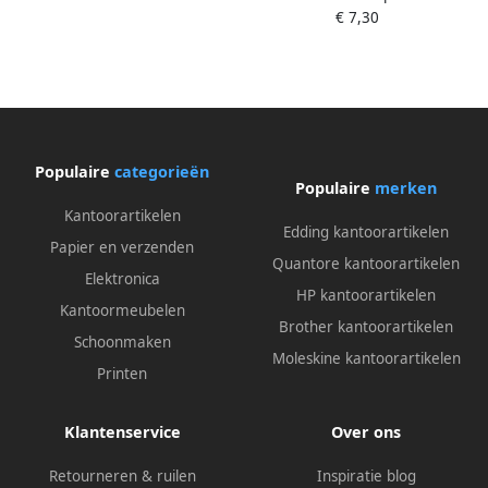
€ 7,30
rol magic tape muntgroen
Populaire
categorieën
Populaire
merken
Kantoorartikelen
Edding kantoorartikelen
Papier en verzenden
Quantore kantoorartikelen
Elektronica
HP kantoorartikelen
Kantoormeubelen
Brother kantoorartikelen
Schoonmaken
Moleskine kantoorartikelen
Printen
Klantenservice
Over ons
Retourneren & ruilen
Inspiratie blog