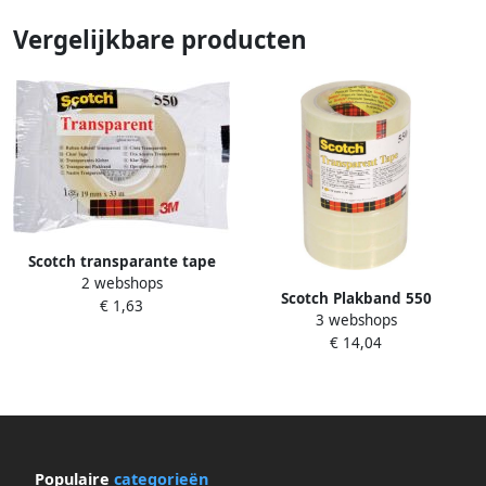
Vergelijkbare producten
Scotch transparante tape
2 webshops
550 ft 19 mm x 33 m
Scotch Plakband 550
€ 1,63
3 webshops
19mmx66mm transparant
€ 14,04
krimp 8rollen
Populaire
categorieën