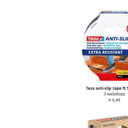
Tesa anti-slip tape ft
3 webshops
mm zwart
€ 6,49