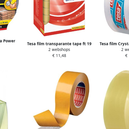
ra Power
Tesa film transparante tape ft 19
Tesa film Crys
 zwart
2 webshops
2 w
mm x 66 m 8 rolletjes
toren m
€ 11,48
€