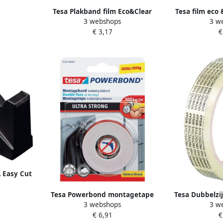
akband
Tesa Plakband film Eco&Clear
Tesa film eco 
 zwart
3 webshops
3 w
33mx19mm transparant
19 mm x 33
€ 3,17
€
ro
 Easy Cut
tot 66m
Tesa Powerbond montagetape
Tesa Dubbelzij
3 webshops
3 w
Ultra Strong dubbelzijdig ft 19
33mx19mm
€ 6,91
€
mm x 1 5 m wit op blister