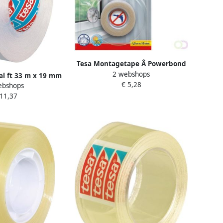
Tesa Montagetape Â Powerbond
2 webshops
dubbelzijdig 1 5mx19mm
tal ft 33 m x 19 mm
€ 5,28
transparant
ebshops
et 8 rollen
 11,37