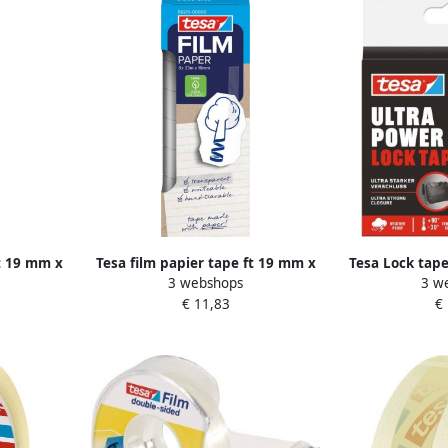
ft 19 mm x
Tesa film papier tape ft 19 mm x
Tesa Lock tape
3 webshops
3 w
s van 8
33 m transparant doos van 8
mm x 1 m bli
€ 11,83
€
stuks