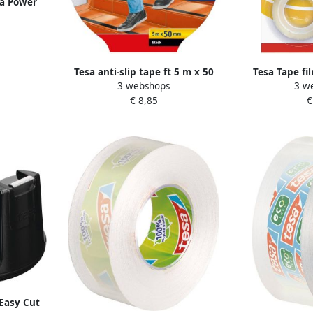
ra Power
 zwart
Tesa anti-slip tape ft 5 m x 50
Tesa Tape fi
3 webshops
3 w
mm zwart
7.5mx12mm tra
€ 8,85
€
Easy Cut