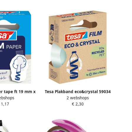
er tape ft 19 mm x
Tesa Plakband eco&crystal 59034
ebshops
2 webshops
ransparant
19mmx33m transparant blister
 1,17
€ 2,30