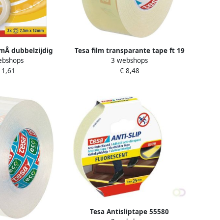
lmÂ dubbelzijdig
Tesa film transparante tape ft 19
ebshops
3 webshops
nsparant 2 rollen
mm x 33 m 8 rolletjes
 1,61
€ 8,48
Tesa Antisliptape 55580