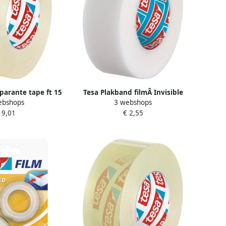
sparante tape ft 15
Tesa Plakband filmÂ Invisible
ebshops
3 webshops
 van 10 rolletjes
33mx19mm mat transparant
 9,01
€ 2,55