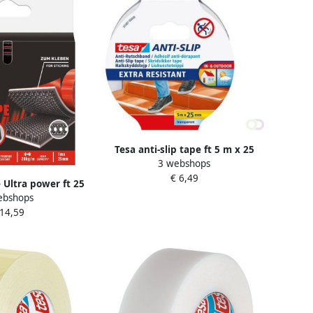
Tesa anti-slip tape ft 5 m x 25
3 webshops
mm transparant
€ 6,49
 Ultra power ft 25
ebshops
ster van 1 stuk
 14,59