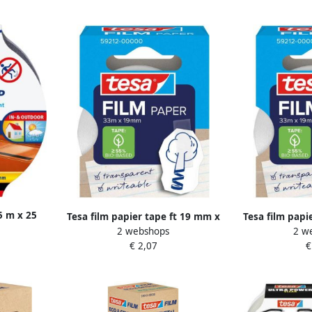
 5 m x 25
Tesa film papier tape ft 19 mm x
Tesa film papi
2 webshops
2 w
33 m transparant
10 m t
€ 2,07
€