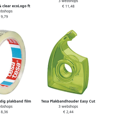
3 webshops
25mmx5m fluorescent
& clear ecoLogo ft
€ 11,48
ebshops
 m toren van 8
 9,79
lletjes
dig plakband film
Tesa Plakbandhouder Easy Cut
ebshops
3 webshops
 transparant
ecoLogo voor rollen tot 33m
 8,36
€ 2,44
groen