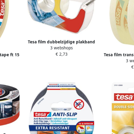
Tesa film dubbelzijdige plakband
3 webshops
ft 12 mm x 7 5 m op blister met
€ 2,73
dispenser
tape ft 15
Tesa film tran
3 w
rolletjes
mm x 33 m pak
€