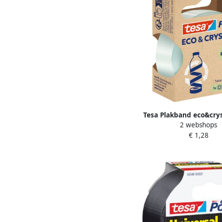
Tesa Plakband eco&crys
2 webshops
19mmx10m transparant
€ 1,28