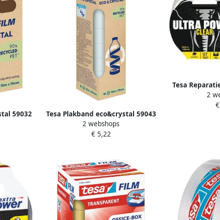
Tesa Reparati
2 w
Clear rep
€
tran
tal 59032
Tesa Plakband eco&crystal 59043
2 webshops
 blister
19mmx10m transparant 8 rollen
€ 5,22