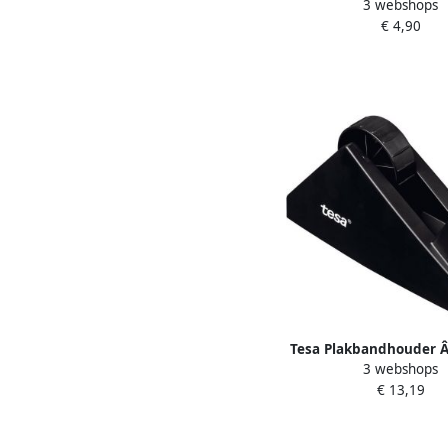
3 webshops
compact + 1 rol pl
€ 4,90
invisible 33mx19mm
Tesa Plakbandhouder Â
3 webshops
Economy voor rollen 
€ 13,19
zwart