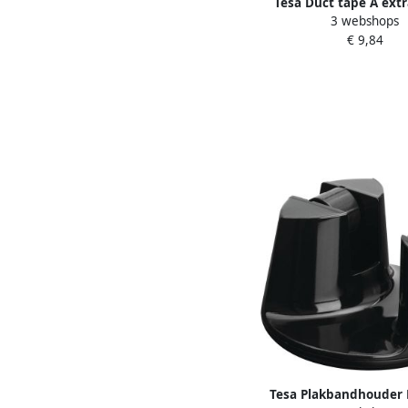
Tesa Duct tape Â ext
3 webshops
Universal 50mx50mm
€ 9,84
Tesa Plakbandhouder 