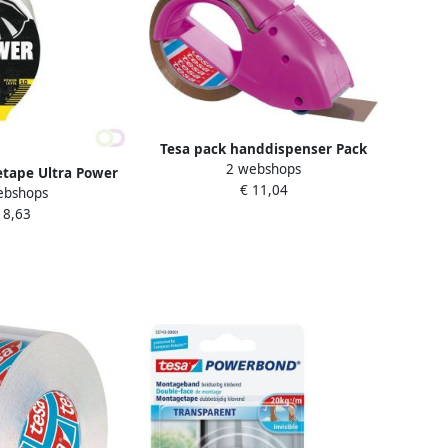
Tesa pack handdispenser Pack
2 webshops
&apos;n Go roze
etape Ultra Power
€ 11,04
ebshops
air 10mx48mm
 8,63
sparant