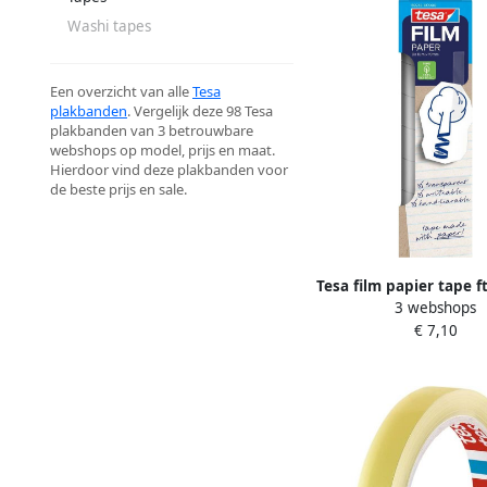
Washi tapes
Een overzicht van alle
Tesa
plakbanden
. Vergelijk deze 98 Tesa
plakbanden van 3 betrouwbare
webshops op model, prijs en maat.
Hierdoor vind deze plakbanden voor
de beste prijs en sale.
Tesa film papier tape 
3 webshops
10 m transparant doo
€ 7,10
stuks