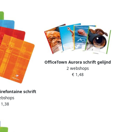
lauw
blauw
OfficeTown Aurora schrift gelijnd
2 webshops
5 3 5 mm
€ 1,48
irefontaine schrift
ebshops
 cm 72 bladzijden
 1,38
zonder kantlijn