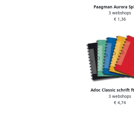
Paagman Aurora Sp
3 webshops
cursusblok ft A4 70 
€ 1,36
gaatsperforatie gelijn
Adoc Classic schrift f
3 webshops
bladzijden gelijnd gea
€ 4,74
kleuren