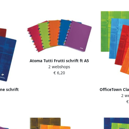
b
Atoma Tutti Frutti schrift ft A5
2 webshops
144 bladzijden geruit 5 mm
€ 6,20
geassorteerde kleuren
ne schrift
OfficeTown Cla
2 w
eruit 5 5
ft 16 5 x 21
€
ijn
commercieel 