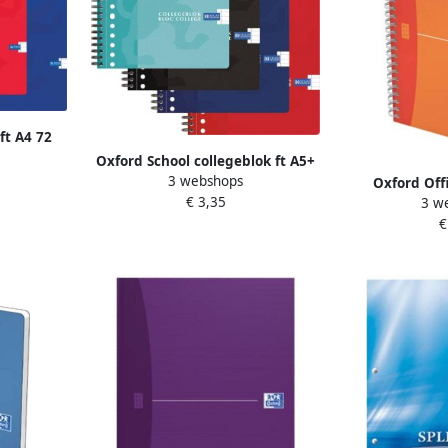
ft A4 72
n gelijnd
Oxford School collegeblok ft A5+
euren
3 webshops
160 bladzijden 17 gaatjes kantlijn
Oxford Off
€ 3,35
3 w
gelijnd geassorteerde kleuren
spiraalschrift 
€
gelijnd geass