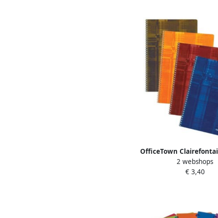
OfficeTown Clairefontai
2 webshops
ft A4 100 bladzijden g
€ 3,40
mm zonder kantl