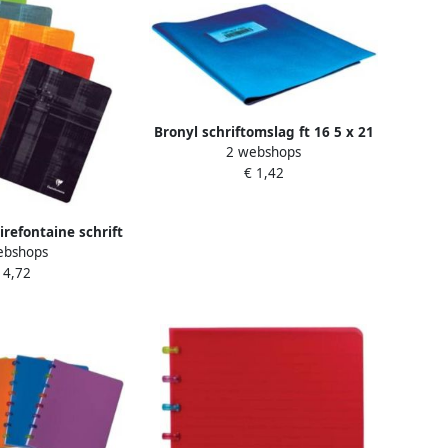
Bronyl schriftomslag ft 16 5 x 21
2 webshops
cm (schrift) donkerblauw
€ 1,42
irefontaine schrift
ebshops
ijden geruit 5 5 mm
 4,72
r kantlijn