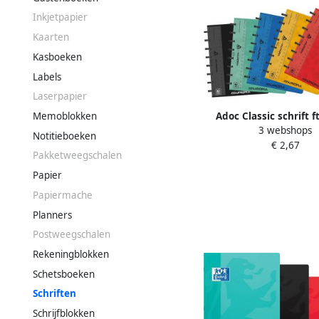
Inkjetpapier
Kaarten
Kasboeken
Labels
Laserpapier
Adoc Classic schrift f
Memoblokken
3 webshops
bladzijden gelijnd gea
Notitieboeken
€ 2,67
kleuren
Pakketweegschalen
Papier
Papiermache
Planners
Postweegschalen
Rekeningblokken
Schetsboeken
Schriften
Schrijfblokken