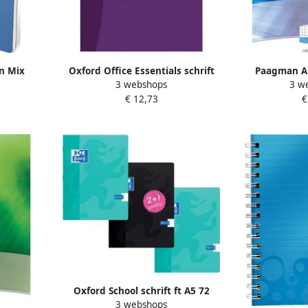
n Mix
Oxford Office Essentials schrift
Paagman Au
3 webshops
3 w
ijden ft A5
harde kaft 192 bladzijden ft A4
cursusblok 
€ 12,73
€
gelijnd geassorteerde kleuren
gaatsperforati
Oxford School schrift ft A5 72
3 webshops
bladzijden kantlijn gelijnd pak