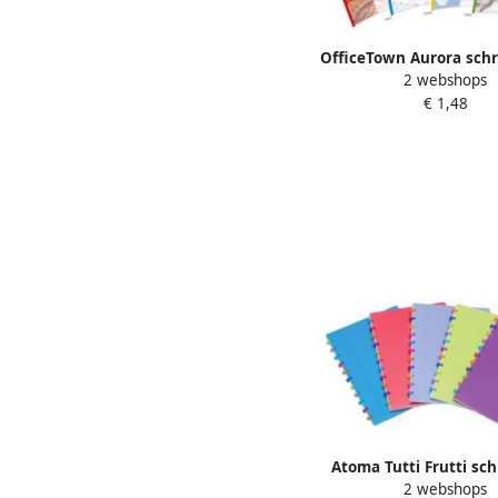
OfficeTown Aurora schri
2 webshops
5 5 5 mm
€ 1,48
Atoma Tutti Frutti schr
2 webshops
144 bladzijden ge