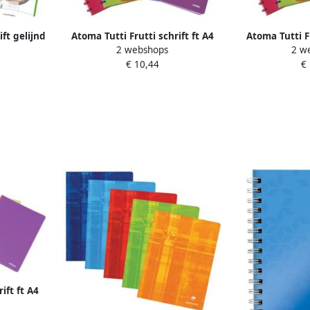
ft gelijnd
Atoma Tutti Frutti schrift ft A4
Atoma Tutti Fr
2 webshops
2 w
144 bladzijden geruit 5 mm
144 bladzij
€ 10,44
€
geassorteerde kleuren
geruit geass
ift ft A4
lijnd