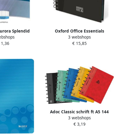
rora Splendid
Oxford Office Essentials
ebshops
3 webshops
ft A4 70 g m² 2-
European Book 240 bladzijden ft
 1,36
€ 15,85
e geruit 5 mm 100
A4+ gelijnd geassorteerde
vel
kleuren
Adoc Classic schrift ft A5 144
3 webshops
bladzijden commercieel geruit
€ 3,19
geassorteerde kleuren