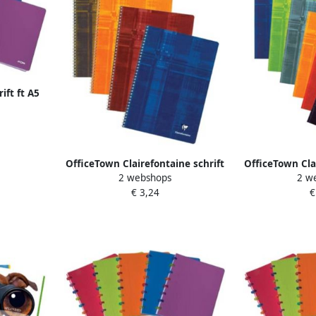
ift ft A5
ercieel
 kleuren
OfficeTown Clairefontaine schrift
OfficeTown Cla
2 webshops
2 w
ft A4 100 bladzijden gelijnd met
ft A4 80 bladz
€ 3,24
€
kantlijn
zonde