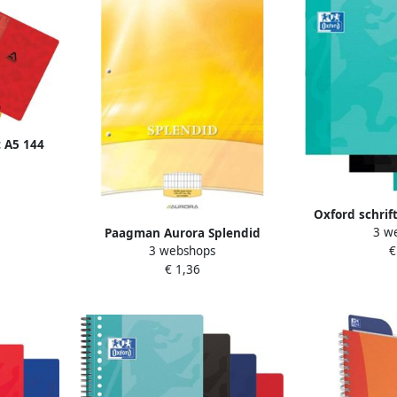
t A5 144
ssorteerde
Oxford schrift
3 w
Paagman Aurora Splendid
met kantlijn g
3 webshops
€
cursusblok ft A4 70 g m² 2-
van 3 stuks
€ 1,36
gaatsperforatie commercieel
kl
geruit 100 vel