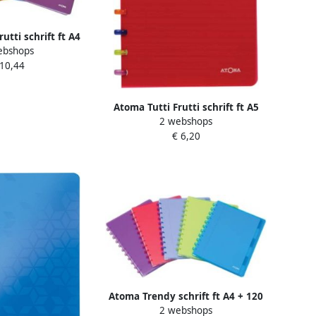
utti schrift ft A4
ebshops
den commercieel
 10,44
orteerde kleuren
Atoma Tutti Frutti schrift ft A5
2 webshops
144 bladzijden gelijnd
€ 6,20
geassorteerde kleuren
Atoma Trendy schrift ft A4 + 120
2 webshops
bladzijden geruit 5mm met 6