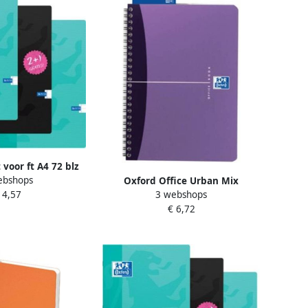
 voor ft A4 72 blz
ebshops
elijnd voordeelpak
Oxford Office Urban Mix
 4,57
3 webshops
 geassorteerde
spiraalschrift 180 bladzijden ft A5
€ 6,72
euren
geruit 5 mm