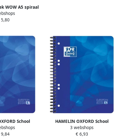
oek WOW A5 spiraal
ebshops
ijn blauw
 5,80
XFORD School
HAMELIN OXFORD School
ebshops
3 webshops
4 gelijnd 4 gaats
projectbook A5 gelijnd 6 gaats
 9,84
€ 6,93
le kunststof kaft
120 vel soepele kunststof kaft