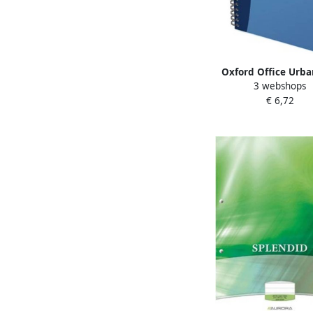
Oxford Office Urba
3 webshops
spiraalschrift 180 bladz
€ 6,72
gelijnd