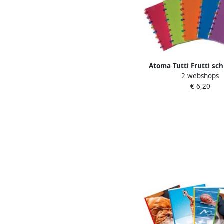
Atoma Tutti Frutti schr
2 webshops
144 bladzijden comm
€ 6,20
geruit geassorteerde