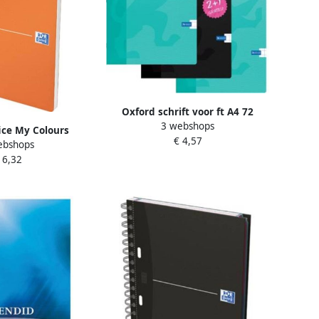
Oxford schrift voor ft A4 72
3 webshops
bladzijden met kantlijn geruit 10
ice My Colours
€ 4,57
mm geassorteerde kleuren 2+1
ebshops
180 bladzijden ft A5
GRATIS
 6,32
orteerde kleuren