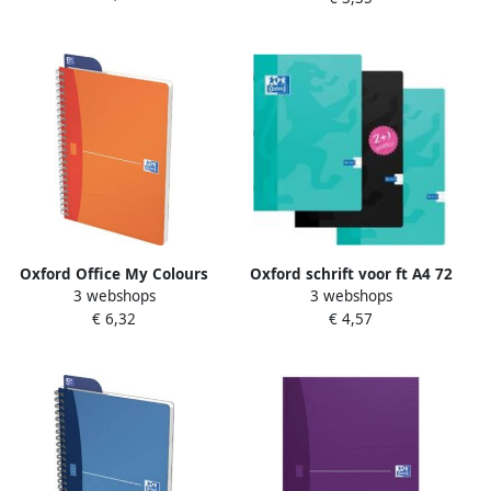
kleuren
geassorteerde kleuren
Oxford Office My Colours
Oxford schrift voor ft A4 72
3 webshops
3 webshops
spiraalschrift 180
bladzijden met kantlijn
€ 6,32
€ 4,57
bladzijden ft A5 gelijnd
geruit 10 mm
geassorteerde kleuren
geassorteerde kleuren 2+1
GRATIS