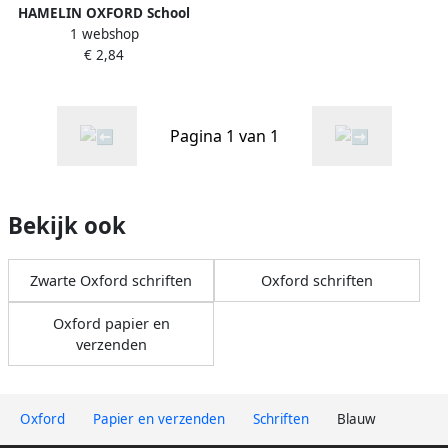
HAMELIN OXFORD School
1 webshop
schrift A4 geruit 4x8mm 36
€ 2,84
vel 90g soepele kartonnen
kaft assorti
Pagina 1 van 1
Bekijk ook
Zwarte Oxford schriften
Oxford schriften
Oxford papier en
verzenden
Oxford
Papier en verzenden
Schriften
Blauw