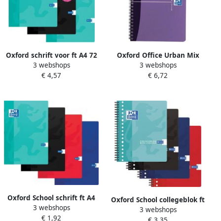
Oxford schrift voor ft A4 72
Oxford Office Urban Mix
3 webshops
3 webshops
blz met kantlijn gelijnd
spiraalschrift 180
€ 4,57
€ 6,72
voordeelpak van 3 stuks
bladzijden ft A5 geruit 5
geassorteerde kleuren
mm
Oxford School schrift ft A4
Oxford School collegeblok ft
3 webshops
72 bladzijden met kantlijn
3 webshops
A5+ 160 bladzijden 17
€ 1,92
gelijnd geassorteerde
€ 3,35
gaatjes kantlijn gelijnd