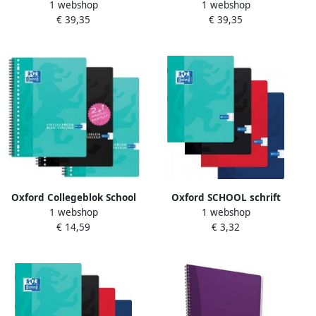
1 webshop
1 webshop
spiraalschrift 180
spiraalschrift 180
€ 39,35
€ 39,35
bladzijden ft 17 6 × 25 cm
bladzijden ft 17 6 × 25 cm
(B5) 90 vel gelijnd
(B5) 90 vel geruit 5 mm
geassorte
geass
Oxford Collegeblok School
Oxford SCHOOL schrift
1 webshop
1 webshop
A4 lijn 23-gaats 160
geassorteerde kleuren ft A5
€ 14,59
€ 3,32
pagina's 80gr voordeelpak
120 bladzijden commercieel
assorti 3 stuks
geruit