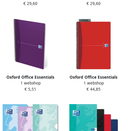
€ 29,60
€ 29,60
bladzijden ft A5 geruit 5
bladzijden ft A5 geruit 5
mm geassorteerde kleuren
mm geassorteerde kleuren
Oxford Office Essentials
Oxford Office Essentials
1 webshop
1 webshop
spiraalschrift 100
spiraalschrift 180
€ 5,51
€ 44,85
bladzijden ft A4 geruit 5
bladzijden ft A4 gelijnd
mm geassorteerde kleuren
geassorteerde kleuren