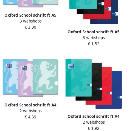
Oxford School schrift ft A5
3 webshops
72 bladzijden met kantlijn
€ 3,30
gelijnd assorti pak van 3
Oxford School schrift ft A5
stuks
3 webshops
72 bladzijden geruit 5 mm
€ 1,52
geassorteerde kleuren
Oxford School schrift ft A4
2 webshops
72 bladzijden met kantlijn
Oxford School schrift ft A4
€ 4,39
gelijnd assorti pak van 3
2 webshops
72 bladzijden geruit 10 mm
stuks
€ 1,92
geassorteerde kleuren