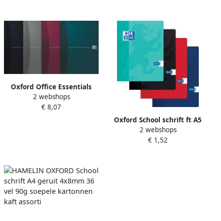
Oxford Office Essentials
2 webshops
schrift harde kaft 192
€ 8,07
bladzijden ft A4 geruit 5
mm geassorteerde kleuren
Oxford School schrift ft A5
2 webshops
72 bladzijden met kantlijn
€ 1,52
gelijnd geassorteerde
kleuren