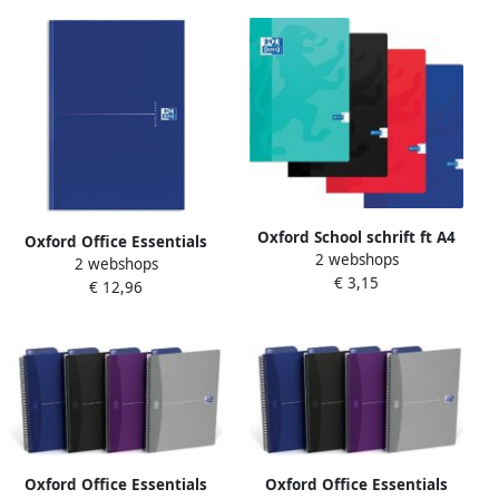
Oxford School schrift ft A4
Oxford Office Essentials
2 webshops
120 bladzijden met kantlijn
2 webshops
schrift harde kaft 192
€ 3,15
gelijnd geassorteerde
€ 12,96
bladzijden gelijnd ft A4
kleuren
original blue
Oxford Office Essentials
Oxford Office Essentials