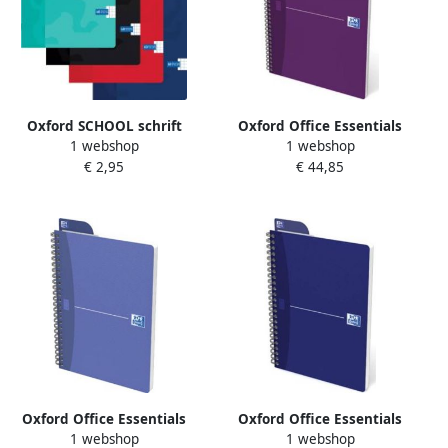
Oxford SCHOOL schrift
Oxford Office Essentials
1 webshop
1 webshop
geassorteerde kleuren ft A5
spiraalschrift 180
€ 2,95
€ 44,85
120 bladzijden geruit 5 mm
bladzijden ft A4 geruit 5
mm geassorteerde kleuren
Oxford Office Essentials
Oxford Office Essentials
1 webshop
1 webshop
spiraalschrift 100
spiraalschrift 180