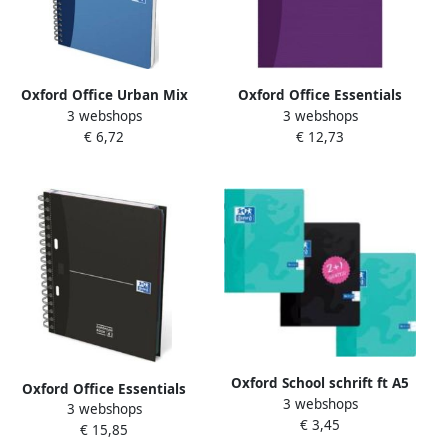
Oxford Office Urban Mix
Oxford Office Essentials
3 webshops
3 webshops
spiraalschrift 180
schrift harde kaft 192
€ 6,72
€ 12,73
bladzijden ft A5 gelijnd
bladzijden ft A4 gelijnd
geassorteerde kleuren
Oxford School schrift ft A5
Oxford Office Essentials
3 webshops
72 bladzijden kantlijn
3 webshops
European Book 240
€ 3,45
gelijnd pak van 3 stuks
€ 15,85
bladzijden ft A4+ gelijnd
geassorteerde kleuren