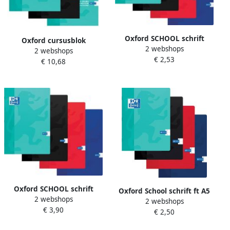
Oxford SCHOOL schrift
Oxford cursusblok
2 webshops
geassorteerde kleuren ft A4
2 webshops
voordeelpak van 3 stuks
€ 2,53
72 bladzijden geruit 5 mm
€ 10,68
geassorteerde kleuren ft A4
100 vel gelijnd
Oxford SCHOOL schrift
Oxford School schrift ft A5
2 webshops
geassorteerde kleuren ft A4
2 webshops
120 bladzijden met kantlijn
€ 3,90
120 bladzijden geruit 5 mm
€ 2,50
gelijnd geassorteerde
kleuren