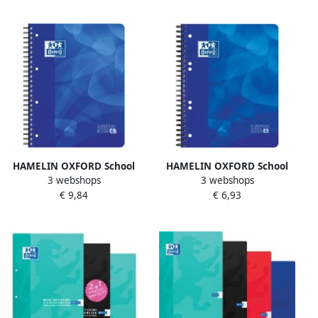
geassorteerde kleuren
HAMELIN OXFORD School
HAMELIN OXFORD School
3 webshops
3 webshops
projectbook A4 gelijnd 4
projectbook A5 gelijnd 6
€ 9,84
€ 6,93
gaats 120 vel soepele
gaats 120 vel soepele
kunststof kaft blauw
kunststof kaft blauw