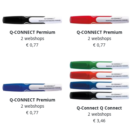
Q-CONNECT Permium
Q-CONNECT Premium
2 webshops
2 webshops
whiteboard marker 3 mm
whiteboard marker 3 mm
€ 0,77
€ 0,77
ronde punt zwart
ronde punt rood
Q-CONNECT Premium
2 webshops
whiteboard marker 3 mm
Q-Connect Q Connect
€ 0,77
ronde punt blauw
2 webshops
Premium whiteboard
€ 3,46
marker ronde punt
geassorteerde kleuren pak
van 4 stuks