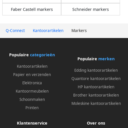
Faber Castell markers
Schneider markers
Q-Connect
Kantoorartikelen
Markers
Populaire
categorieën
Populaire
merken
Kantoorartikelen
Edding kantoorartikelen
Papier en verzenden
Quantore kantoorartikelen
Elektronica
HP kantoorartikelen
Kantoormeubelen
Brother kantoorartikelen
Schoonmaken
Moleskine kantoorartikelen
Printen
Klantenservice
Over ons