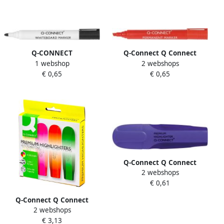
Q-CONNECT
Q-Connect Q Connect
1 webshop
2 webshops
whiteboardmarker 2-3 mm
permanente marker
€ 0,65
€ 0,65
ronde punt zwart 10 stuks
schuine punt rood
Q-Connect Q Connect
2 webshops
Premium markeerstift paars
€ 0,61
Q-Connect Q Connect
2 webshops
Premium markeerstift
€ 3,13
geassorteerde kleuren pak