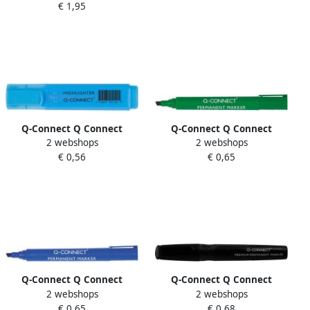
€ 1,95
kleuren etui van 4 stuks
Q-Connect Q Connect
Q-Connect Q Connect
2 webshops
2 webshops
markeerstift blauw
permanent marker schuine
€ 0,56
€ 0,65
punt groen
Q-Connect Q Connect
Q-Connect Q Connect
2 webshops
2 webshops
permanente marker
premium permanent
€ 0,65
€ 0,68
schuine punt blauw
marker ronde punt zwart