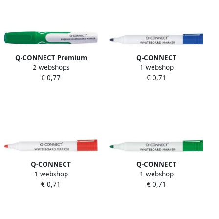
Q-CONNECT Premium
Q-CONNECT
2 webshops
1 webshop
whiteboard marker 3 mm
whiteboardmarker 2-3 mm
€ 0,77
€ 0,71
ronde punt groen
ronde punt blauw 10 stuks
Q-CONNECT
Q-CONNECT
1 webshop
1 webshop
whiteboardmarker 2-3 mm
whiteboardmarker 2-3 mm
€ 0,71
€ 0,71
ronde punt rood 10 stuks
ronde punt groen 10 stuks