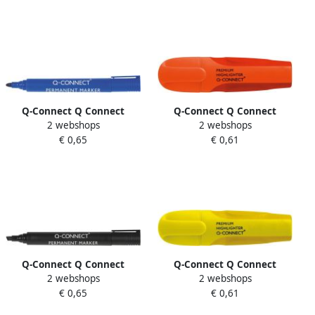
Q-Connect Q Connect
Q-Connect Q Connect
2 webshops
2 webshops
permanente marker ronde
Premium markeerstift
€ 0,65
€ 0,61
punt blauw
oranje
Q-Connect Q Connect
Q-Connect Q Connect
2 webshops
2 webshops
permanente marker
Premium markeerstift geel
€ 0,65
€ 0,61
schuine punt zwart