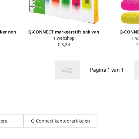
ker non
Q-CONNECT markeerstift pak van
Q-CONNE
1 webshop
1 w
4 stuks in
6 stuks in geassorteerde kleuren
markeerstif
€ 3,84
€
euren
kleuren pa
Pagina 1 van 1
ers
Q-Connect kantoorartikelen