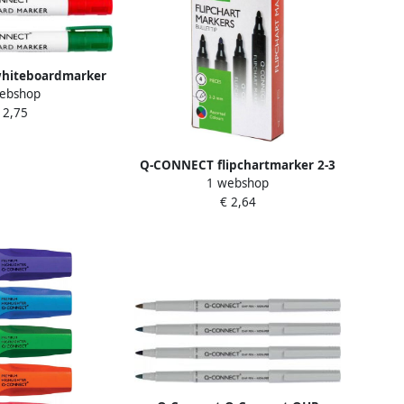
hiteboardmarker
ebshop
de kleuren doosje
 2,75
4 stuks
Q-CONNECT flipchartmarker 2-3
1 webshop
mm ronde punt met clip
€ 2,64
geassorteerde kleuren