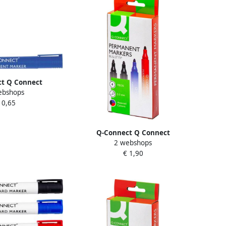
t Q Connect
ebshops
marker schuine
 0,65
t blauw
Q-Connect Q Connect
2 webshops
permanente marker ronde punt
€ 1,90
geassorteerde kleuren etui van 4
stuks