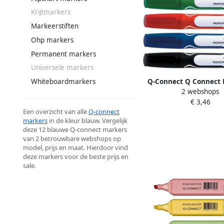
Krijtmarkers
Markeerstiften
Ohp markers
Permanent markers
Universele markers
Q-Connect Q Connect
Whiteboardmarkers
2 webshops
whiteboard marker ro
€ 3,46
geassorteerde kleuren 
Een overzicht van alle
Q-connect
stuks
markers
in de kleur blauw. Vergelijk
deze 12 blauwe Q-connect markers
van 2 betrouwbare webshops op
model, prijs en maat. Hierdoor vind
deze markers voor de beste prijs en
sale.