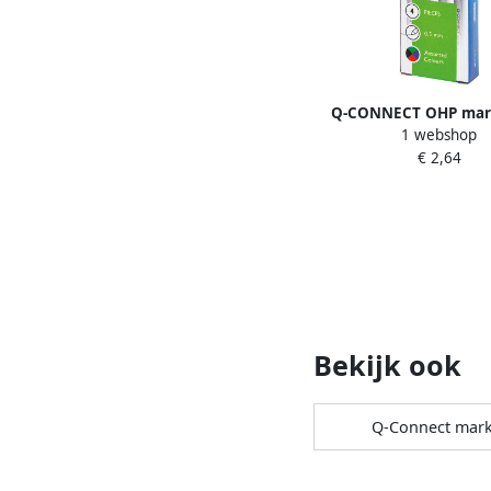
Q-CONNECT OHP mar
1 webshop
permanent fijn set van 
€ 2,64
geassorteerde kl
Bekijk ook
Q-Connect mark