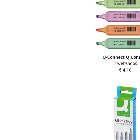
Q-Connect Q Con
2 webshops
markeerstift pas
€ 4,10
geassorteerde kleuren 
stuks