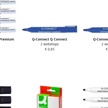
 Premium
Q-Connect Q Connect
Q-Connec
2 webshops
2 w
nde punt
permanente marker ronde punt
permanente 
€ 0,65
€
pak van 4
blauw
pun