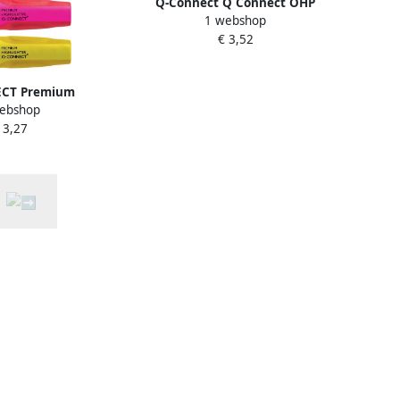
Q-Connect Q Connect OHP
1 webshop
marker niet permanent
€ 3,52
geassorteerde kleuren pak van 4
stuks
CT Premium
ebshop
t geassorteerde
 3,27
k van 6 stuks