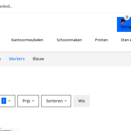
anbod...
Kantoormeubelen
Schoonmaken
Printen
Eten 
n
Markers
Blauw
r
1
Prijs
Sorteren
Wis