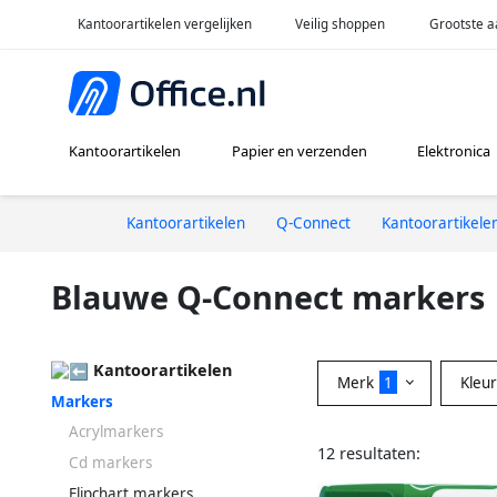
Kantoorartikelen vergelijken
Veilig shoppen
Grootste a
Kantoorartikelen
Papier en verzenden
Elektronica
Kantoorartikelen
Q-Connect
Kantoorartikele
Blauwe Q-Connect markers
Kantoorartikelen
Merk
1
Kleu
Markers
Acrylmarkers
12 resultaten:
Cd markers
Flipchart markers