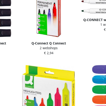
Q-CONNECT w
1 w
in geassorteer
€
van 
nect
Q-Connect Q Connect
2 webshops
tel
permanente marker schuine
€ 2,94
pak van 6
punt geassorteerde kleuren etui
van 4 stuks