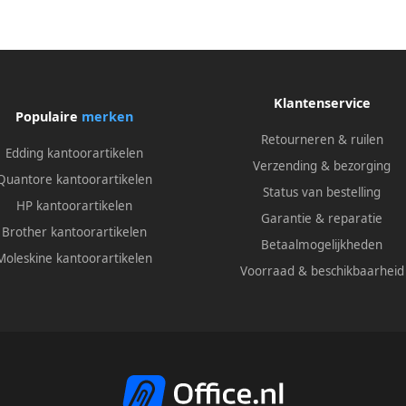
Klantenservice
Populaire
merken
Retourneren & ruilen
Edding kantoorartikelen
Verzending & bezorging
Quantore kantoorartikelen
Status van bestelling
HP kantoorartikelen
Garantie & reparatie
Brother kantoorartikelen
Betaalmogelijkheden
Moleskine kantoorartikelen
Voorraad & beschikbaarheid